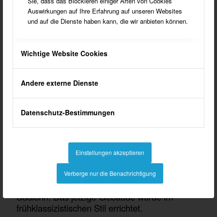
Denkmalliste der Gemeinde Südlohn
Sie, dass das Blockieren einiger Arten von Cookies
Auswirkungen auf Ihre Erfahrung auf unseren Websites
Denkmäler müssen geschützt werden, sie sind
und auf die Dienste haben kann, die wir anbieten können.
identitätsstiftend und geben der Gemeinde ein
Gesicht.
Wichtige Website Cookies
Andere externe Dienste
Datenschutz-Bestimmungen
Einstellungen akzeptieren
Das Haus Lohn
Verberge nur die Benachrichtigung
zählt zu den bedeutendsten Wahrzeichen von
Südlohn. Das jetzige Gebäude wurde im
frühklassizistischen Stil errichtet.