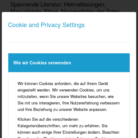
Spannende Literatur: Heimatlesungen,
Manuskripte, Filme, Namenslisten der Toten
der Weltkriege.
Cookie and Privacy Settings
HISTORISCHE BAUWERKE
Wie wir Cookies verwenden
Wir können Cookies anfordern, die auf Ihrem Gerät
eingestellt werden. Wir verwenden Cookies, um uns
mitzuteilen, wenn Sie unsere Websites besuchen, wie
Sie mit uns interagieren, Ihre Nutzererfahrung verbessern
und Ihre Beziehung zu unserer Website anpassen.
Klicken Sie auf die verschiedenen
Kategorienüberschriften, um mehr zu erfahren. Sie
können auch einige Ihrer Einstellungen ändern. Beachten