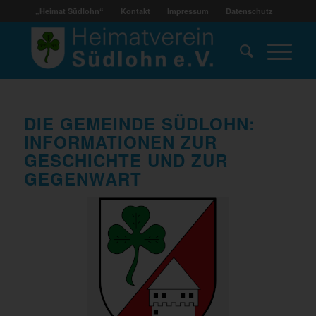
„Heimat Südlohn“
Kontakt
Impressum
Datenschutz
DIE GEMEINDE SÜDLOHN:
INFORMATIONEN ZUR
GESCHICHTE UND ZUR
GEGENWART