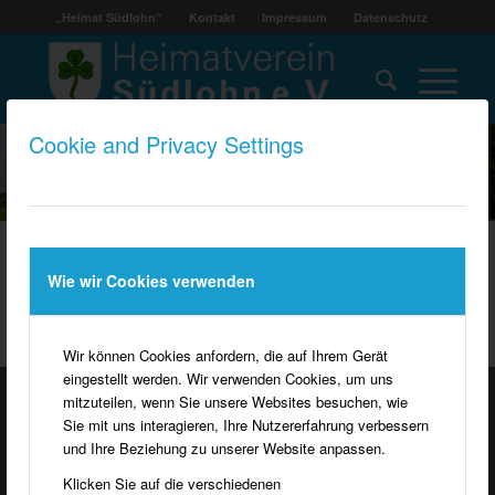
„Heimat Südlohn“
Kontakt
Impressum
Datenschutz
Cookie and Privacy Settings
Wie wir Cookies verwenden
Wir können Cookies anfordern, die auf Ihrem Gerät
eingestellt werden. Wir verwenden Cookies, um uns
mitzuteilen, wenn Sie unsere Websites besuchen, wie
Sie mit uns interagieren, Ihre Nutzererfahrung verbessern
KONTAKT HEIMATVEREIN SÜDLOHN
und Ihre Beziehung zu unserer Website anpassen.
Heimatverein Südlohn e.V.
Klicken Sie auf die verschiedenen