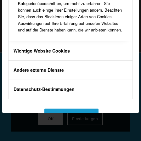
Heimatraum im Pfarrheim St. Vitus
Kategorienüberschriften, um mehr zu erfahren. Sie
Kirchstraße 9
können auch einige Ihrer Einstellungen ändern. Beachten
46354 Südlohn
Sie, dass das Blockieren einiger Arten von Cookies
E-Mail:
kontakt@heimatverein-suedlohn.de
Auswirkungen auf Ihre Erfahrung auf unseren Websites
und auf die Dienste haben kann, die wir anbieten können.
Wichtige Website Cookies
© Copyright - Heimatvereine Südlohn
Andere externe Dienste
Datenschutz-Bestimmungen
Diese Seite verwendet Cookies. Sie können die Cookies
hier anpassen bzw. akzeptieren
Einstellungen akzeptieren
OK
Einstellungen
Verberge nur die Benachrichtigung