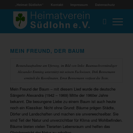
„Heimat Südlohn“
Kontakt
Impressum
Datenschutz
MEIN FREUND, DER BAUM
Bestandsaufnahme am Uferweg, im Bild von links: Baumsachverständiger
Alexander Emming unterstützt mit seinem Fachwissen, Dirk Bennemann
ermittelt die Koordinaten, Ernst Bennemann verfasst die Texte.
Mein Freund der Baum – mit diesem Lied wurde die deutsche
Sängerin Alexandra (1942 – 1969) Mitte der 1960er Jahre
bekannt. Die besungene Liebe zu einem Baum ist auch heute
noch ein Klassiker. Nicht ohne Grund: Bäume prägen Städte,
Dörfer und Landschaften und machen sie unverwechselbar. Sie
sind Teil der Natur und unverzichtbar für Klima und Wohlbefinden.
Bäume bieten vielen Tierarten Lebensraum und helfen das
Gleichgewicht der Natur zu erhalten.