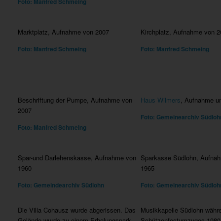
Foto: Manfred Schmeing
Marktplatz, Aufnahme von 2007
Kirchplatz, Aufnahme von 2
Foto: Manfred Schmeing
Foto: Manfred Schmeing
Beschriftung der Pumpe, Aufnahme von
Haus Wilmers
, Aufnahme u
2007
Foto: Gemeinearchiv Südloh
Foto: Manfred Schmeing
Spar-und Darlehenskasse, Aufnahme von
Sparkasse Südlohn, Aufna
1960
1965
Foto: Gemeindearchiv Südlohn
Foto: Gemeinearchiv Südloh
Die Villa Cohausz wurde abgerissen. Das
Musikkapelle Südlohn währ
Gelände wurde zu einem Erholungspark
Schützenfestumzuges 1980