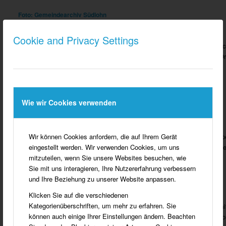
Foto: Gemeindearchiv Südlohn
Cookie and Privacy Settings
Südwall mit St. Vitus-Schule, die im
Blick vom Fürstenberg auf die Sc
Jahre 1929 erbaut wurde. Im
mit der Wassermühle und dem Or
Hintergrund die Kirche St. Vitus.
mit St. Vitus.
Davor rechts Schrote und links
Foto: Gemeindearchiv Südlohn
Wigger und Nagel.
Wie wir Cookies verwenden
Foto: Gemeindearchiv Südlohn
Wir können Cookies anfordern, die auf Ihrem Gerät
Ortsansicht aus dem Mühlenkamp
Ortsansicht aus Richtung Scharpe
eingestellt werden. Wir verwenden Cookies, um uns
um 1938.
im Vordergrund die Gärten Wesse
mitzuteilen, wenn Sie unsere Websites besuchen, wie
Bestert.
Foto: Gemeindearchiv Südlohn
Sie mit uns interagieren, Ihre Nutzererfahrung verbessern
Foto: Gemeindearchiv Südlohn
und Ihre Beziehung zu unserer Website anpassen.
Klicken Sie auf die verschiedenen
Kategorienüberschriften, um mehr zu erfahren. Sie
Aus den Anfängen der Industrie in
Blick in die untere Eschstraße m
können auch einige Ihrer Einstellungen ändern. Beachten
Südlohn zeigt sich hier die
Gasthof Schulten – Aufnahme vo