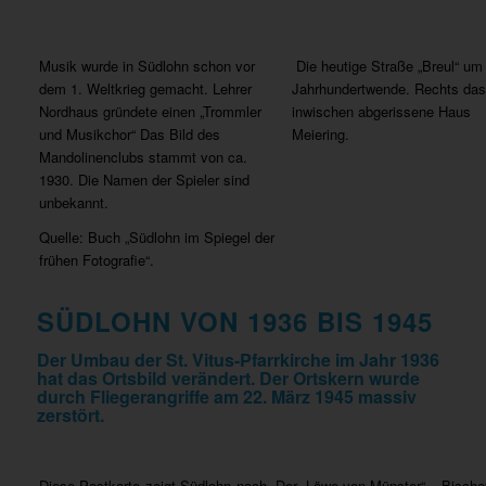
Musik wurde in Südlohn schon vor
Die heutige Straße „Breul“ um 
dem 1. Weltkrieg gemacht. Lehrer
Jahrhundertwende. Rechts das
Nordhaus gründete einen „Trommler
inwischen abgerissene Haus
und Musikchor“ Das Bild des
Meiering.
Mandolinenclubs stammt von ca.
1930. Die Namen der Spieler sind
unbekannt.
Quelle: Buch „Südlohn im Spiegel der
frühen Fotografie“.
SÜDLOHN VON 1936 BIS 1945
Der Umbau der St. Vitus-Pfarrkirche im Jahr 1936
hat das Ortsbild verändert. Der Ortskern wurde
durch Fliegerangriffe am 22. März 1945 massiv
zerstört.
Diese Postkarte zeigt Südlohn nach
Der „Löwe von Münster“ – Bischo