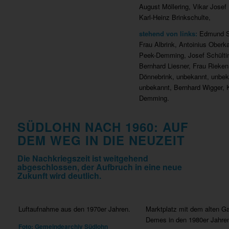
August Möllering, Vikar Josef
Karl-Heinz Brinkschulte,
stehend von links:
Edmund S
Frau Albrink, Antoinius Ober
Peek-Demming, Josef Schülti
Bernhard Liesner, Frau Rieken
Dönnebrink, unbekannt, unbek
unbekannt, Bernhard Wigger, K
Demming.
SÜDLOHN NACH 1960: AUF
DEM WEG IN DIE NEUZEIT
Die Nachkriegszeit ist weitgehend
abgeschlossen, der Aufbruch in eine neue
Zukunft wird deutlich.
Luftaufnahme aus den 1970er Jahren.
Marktplatz mit dem alten G
Demes in den 1980er Jahre
Foto: Gemeindearchiv Südlohn