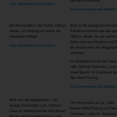
heutige Kirchstraße.
Foto: Gemeindearchiv Südlohn
Foto: Gemeindearchiv Südlohn
Die Kirchstraße in den frühen 1920-er
Blick in die heutige Kirchstraß
Jahren. Im Vordergrund rechts die
Aufnahme stammt aus den sp
Gaststätte Röttger.
1920-er Jahren. An der rechten
Seite sind noch Ansätze und 
Foto: Gemeindearchiv Südlohn
der Brücke über den Ringgrabe
erkennen.
Im Vordergrund links das Haus
Hoff. Dahinter Deelmann, vorm
Josef Busch, im Anschluss da
das Hotel Föcking.
Foto: Gemeindearchiv Südlohn
Blick von der Hauptstraße – die
Die Kirchstraße um ca. 1925.
heutige Eschstraße zum „Ostthor“.
Rechts Hotel Föcking und Hau
Links im Vordergrund die Villa Busert.
Deelmann. Links im Vordergrun
Rechts die Schmiede Uphaus und