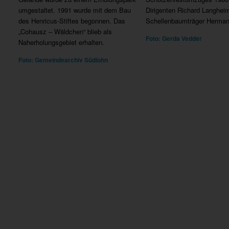
umgestaltet. 1991 wurde mit dem Bau
Dirigenten Richard Langhe
des Henricus-Stiftes begonnen. Das
Schellenbaumträger Herman
„Cohausz – Wäldchen“ blieb als
Foto: Gerda Vedder
Naherholungsgebiet erhalten.
Foto: Gemeindearchiv Südlohn