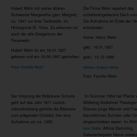
Hubert Wehr mit seiner älteren
Die Firma Wehr repariert das
Schwester Margaretha (gen: Margret)
schiefereingedeckte Dach von 
ca. 1947 vor ihrer Tankstelle. Im
Die Aufnahme ist Ende der 19
Hintergrund St. Vitus. Zu erkennen ist
entstanden.
auch der alte Steigerturm der
Vorne: Heinz Wehr
Feuerwehr.
geb.: 16.01.1927
Hubert Wehr ist am 16.01.1927
geboren und am 16.05.1997 gestorben.
gest.: 15.12.1986
Foto: Familie Wehr
Hinten: Hubert Wehr
Foto: Familie Wehr
Der Ursprung der Bdäckerei Schrote
Im Sommer 1954 hat Pfarrer 
geht auf das Jahr 1871 zurück.
Möllering Südlohner Theologen
Jahrzehntelang gehörte die Bäckerei
Ebenso junge Männer und Frau
zum prägenden Ortsbild, hier eine
bischöflichen Schulen oder O
Aufnahme um ca. 1955.
eingeschrieben waren. Im Bild
von links:
Alfons Demming,
Salesianterpater Name unbekan