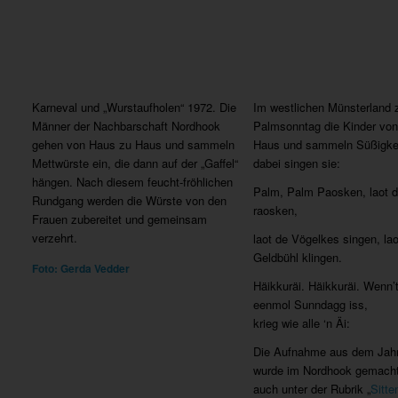
Karneval und „Wurstaufholen“ 1972. Die
Im westlichen Münsterland 
Männer der Nachbarschaft Nordhook
Palmsonntag die Kinder vo
gehen von Haus zu Haus und sammeln
Haus und sammeln Süßigkei
Mettwürste ein, die dann auf der „Gaffel“
dabei singen sie:
hängen. Nach diesem feucht-fröhlichen
Palm, Palm Paosken, laot 
Rundgang werden die Würste von den
raosken,
Frauen zubereitet und gemeinsam
verzehrt.
laot de Vögelkes singen, la
Geldbühl klingen.
Foto: Gerda Vedder
Häikkuräi. Häikkuräi. Wenn’
eenmol Sunndagg iss,
krieg wie alle ‘n Äi:
Die Aufnahme aus dem Jah
wurde im Nordhook gemacht
auch unter der Rubrik „
Sitte