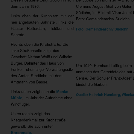
dem Jahre 1936.
Clemens August Graf von Galen 
Südlohn, im Bild mit Vikar Josef
Links oben der Kirchplatz mit der
Foto: Gemeindearchiv Südlohn
neu angebauten Sakristei, links die
Häuser Rotterdam, Telöken und
Foto: Gemeindearchiv Südlohn
Schrote.
Rechts oben die Kirchstraße. Die
linke Straßenseite zeigt das
Geschäft Nathan Wolff und Wilhelm
Bürger. Dahinter das Haus von
Um 1940: Bernhard Lefting beim
Funke – ehemaliger Verwaltungssitz
anmähen des Getreidefeldes mit 
des Amtes Stadtlohn mit dem
Sense. Der Schüler Franz-Josef 
Amtmann von Basse.
bindet die Garben.
Links unten zeigt sich die
Menke
Quelle: Heinrich Humberg, Wienk
Mühle
, im Jahr der Aufnahme ohne
Windflügel.
Unten rechts zeigt das
Kriegerdenkmal zur Kirchstraße
gewandt. Sie auch unter
Ehrenmale.