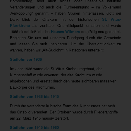
Bombenkrieg, aber auch Abriss oder unsensible bauliche
Veränderungen und auch die Flurbereinigung – im Volksmund
„Verkopplung“ genannt – haben Spuren hinterlassen. Gott sei
Dank blieb der Ortskern mit der historischen
St. Vitus-
Pfarrkirche
als zentraler Ortsmittelpunkt erhalten und wurde
1988 einschließlich des
Hauses
Wilmers
sorgfältig neu gestaltet.
Begleiten Sie uns auf unserem Rundgang durch die Gemeinde
und lassen Sie sich inspirieren. Um die Übersichtlichkeit zu
wahren, haben wir „Alt-Südlohn“ in Kategorien unterteilt:
Südlohn vor 1936
Im Jahr 1936 wurde die St.Vitus Kirche umgebaut, das
Kirchenschiff wurde erweitert, der alte Kirchturm wurde
abgebrochen und ersetzt durch den heute sichtbaren massiven
Baukörper des Kirchturms.
Südlohn von 1936 bis 1945
Durch die veränderte kubische Form des Kirchturmes hat sich
das Ortsbild verändert. Der Ortskern wurde durch Fliegerangriffe
am 22. März 1945 massiv zerstört.
Südlohn von 1945 bis 1960