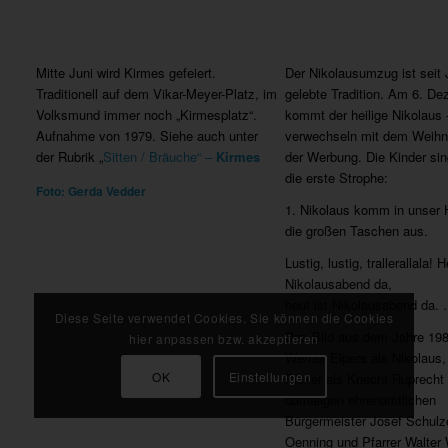
Mitte Juni wird Kirmes gefeiert.
Der Nikolausumzug ist seit
Traditionell auf dem Vikar-Meyer-Platz, im
gelebte Tradition. Am 6. D
Volksmund immer noch „Kirmesplatz“.
kommt der heilige Nikolaus 
Aufnahme von 1979. Siehe auch unter
verwechseln mit dem Weih
der Rubrik „
Sitten / Bräuche“ –
Kirmes
der Werbung. Die Kinder sin
die erste Strophe:
Foto: Gerda Vedder
1. Nikolaus komm in unser 
die großen Taschen aus.
Lustig, lustig, trallerallala! H
Nikolausabend da,
heut ist Nikolausabend d
Diese Seite verwendet Cookies. Sie können die Cookies
Das Bild aus dem Jahre 198
hier anpassen bzw. akzeptieren
Werner Elpers als Nikolaus,
OK
Einstellungen
Picker als Knecht Ruprecht
damaligen ehrenamtlichen
Bürgermeister Josef Schulz
Oenning und Pfarrer Walter