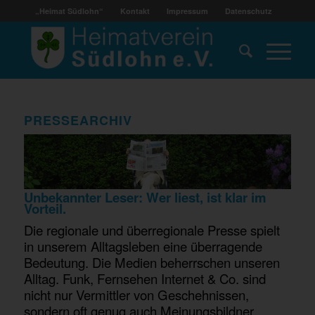
„Heimat Südlohn“
Kontakt
Impressum
Datenschutz
PRESSEARCHIV
Unbekannter Leser: Wer liest, ist klar im
Vorteil.
Die regionale und überregionale Presse spielt
in unserem Alltagsleben eine überragende
Bedeutung. Die Medien beherrschen unseren
Alltag. Funk, Fernsehen Internet & Co. sind
nicht nur Vermittler von Geschehnissen,
sondern oft genug auch Meinungsbildner