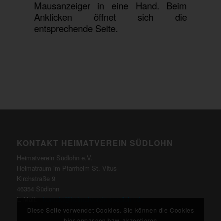
Mausanzeiger in eine Hand. Beim
Anklicken öffnet sich die
entsprechende Seite.
KONTAKT HEIMATVEREIN SÜDLOHN
Heimatverein Südlohn e.V.
Heimatraum im Pfarrheim St. Vitus
Kirchstraße 9
46354 Südlohn
E-Mail:
kontakt@heimatverein-suedlohn.de
Diese Seite verwendet Cookies. Sie können die Cookies
hier anpassen bzw. akzeptieren