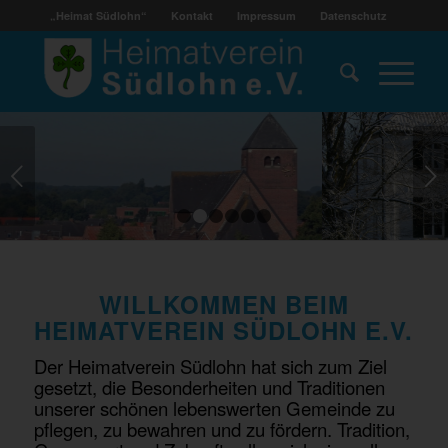
„Heimat Südlohn“
Kontakt
Impressum
Datenschutz
Weiter
1
2
3
4
5
6
WILLKOMMEN BEIM
HEIMATVEREIN SÜDLOHN E.V.
Der Heimatverein Südlohn hat sich zum Ziel
gesetzt, die Besonderheiten und Traditionen
unserer schönen lebenswerten Gemeinde zu
pflegen, zu bewahren und zu fördern. Tradition,