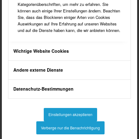
Kategorienüberschriften, um mehr zu erfahren. Sie
können auch einige Ihrer Einstellungen ändern. Beachten
Sie, dass das Blockieren einiger Arten von Cookies
Auswirkungen auf Ihre Erfahrung auf unseren Websites
Blätterbuch
und auf die Dienste haben kann, die wir anbieten können.
HEIMAT SÜDLOHN
Wichtige Website Cookies
Buch HEIMAT SÜDLOHN
Andere externe Dienste
Am 13. September 2015 hat der
Heimatverein dieses Buch
Datenschutz-Bestimmungen
herausgegeben, welches vergriffen ist.
Die Auflage von 1.000 Exemplaren
war schnell verkauft. Das Buch
Einstellungen akzeptieren
können Sie trotzdem lesen, hier ist es
als Online-Blätterausgabe hinterlegt.
Verberge nur die Benachrichtigung