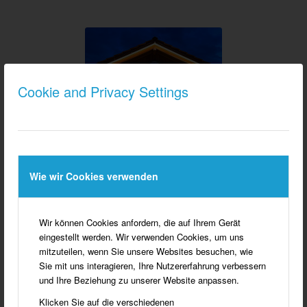
Jahresprogramm
Cookie and Privacy Settings
2026
Wie wir Cookies verwenden
Jahresprogramm
Wir freuen uns auf die gemeinsamen
Veranstaltungen mit Ihnen!
Wir können Cookies anfordern, die auf Ihrem Gerät
HERZLICH WILLKOMMEN!
eingestellt werden. Wir verwenden Cookies, um uns
mitzuteilen, wenn Sie unsere Websites besuchen, wie
Sie mit uns interagieren, Ihre Nutzererfahrung verbessern
und Ihre Beziehung zu unserer Website anpassen.
Klicken Sie auf die verschiedenen