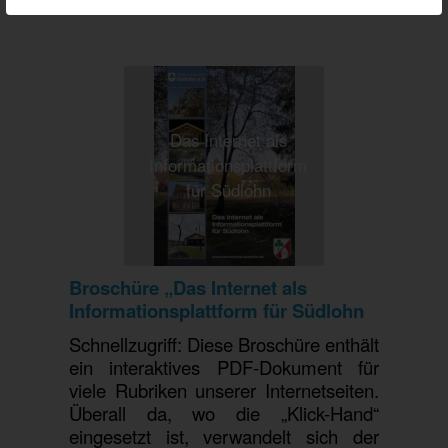
Das Internet als
Informationsplattform
für Südlohn
Broschüre „Das Internet als
Informationsplattform für Südlohn
Schnellzugriff: Diese Broschüre enthält
ein interaktives PDF-Dokument für
viele Rubriken unserer Internetseiten.
Überall da, wo die „Klick-Hand“
eingesetzt ist, verwandelt sich der