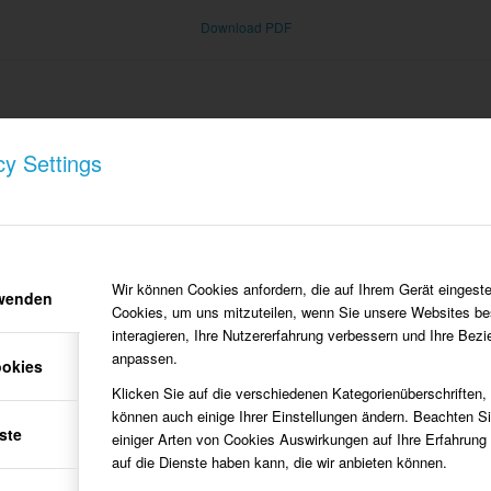
Download PDF
cy Settings
Wir können Cookies anfordern, die auf Ihrem Gerät eingeste
rwenden
Cookies, um uns mitzuteilen, wenn Sie unsere Websites be
MARIA WEHNING, GEB. BÖCKER OSSELER
interagieren, Ihre Nutzererfahrung verbessern und Ihre Bez
"AUS DER JUGENDZEIT"
anpassen.
ookies
Download PDF
Klicken Sie auf die verschiedenen Kategorienüberschriften,
können auch einige Ihrer Einstellungen ändern. Beachten S
ste
einiger Arten von Cookies Auswirkungen auf Ihre Erfahrung
auf die Dienste haben kann, die wir anbieten können.