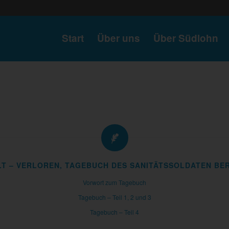
Start
Über uns
Über Südlohn
LT – VERLOREN, TAGEBUCH DES SANITÄTSSOLDATEN B
Vorwort zum Tagebuch
Tagebuch – Teil 1, 2 und 3
Tagebuch – Teil 4