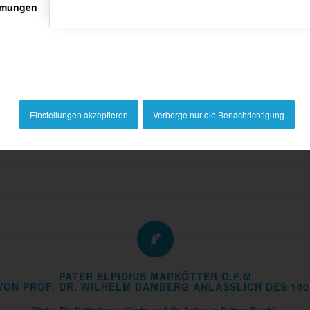
mmungen
PAUL-GERD STEGEMANN:
Einstellungen akzeptieren
Verberge nur die Benachrichtigung
"ERINNERUNGEN AN EINE WIRRE ZEIT"
Download PDF
PATER ELPIDIUS MARKÖTTER O.F.M
ON PROF. DR. WILHELM DAMBERG ANLÄSSLICH DES 100.