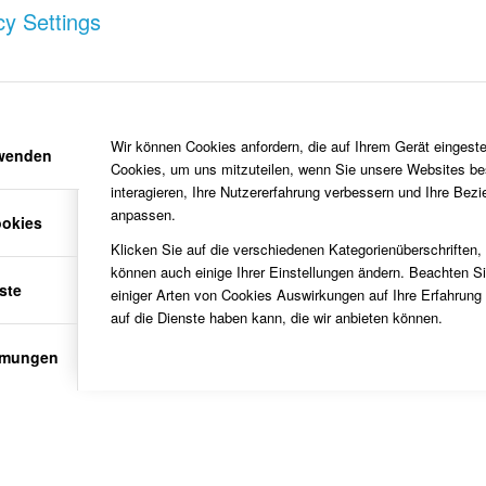
mit vom Schlag der Turmglocke abhängig.
cy Settings
WESTFÄLISCHE KUNSTSTÄ
ST. VITUS IN SÜDLOHN
Ulrich Söbbing beschreibt die Kostbarkeit der
Wir können Cookies anfordern, die auf Ihrem Gerät eingeste
rwenden
Cookies, um uns mitzuteilen, wenn Sie unsere Websites be
interagieren, Ihre Nutzererfahrung verbessern und Ihre Bez
anpassen.
ookies
Klicken Sie auf die verschiedenen Kategorienüberschriften,
ÖLBE UND GLOCKENSTUHL
können auch einige Ihrer Einstellungen ändern. Beachten S
ste
einiger Arten von Cookies Auswirkungen auf Ihre Erfahrung
auf die Dienste haben kann, die wir anbieten können.
mmungen
tharinenglocke von 1390
Ge