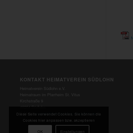
N
KONTAKT HEIMATVEREIN SÜDLOHN
Heimatverein Südlohn e.V.
Heimatraum im Pfarrheim St. Vitus
Kirchstraße 9
46354 Südlohn
E-Mail:
kontakt@heimatverein-suedlohn.de
Diese Seite verwendet Cookies. Sie können die
Cookies hier anpassen bzw. akzeptieren
OK
Einstellungen