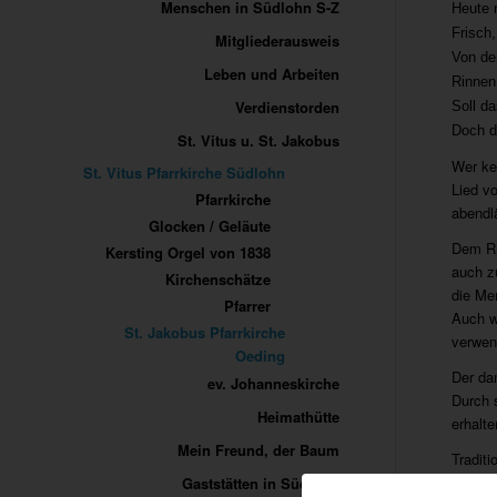
Menschen in Südlohn S-Z
Heute 
Frisch
Mitgliederausweis
Von de
Leben und Arbeiten
Rinnen
Verdienstorden
Soll d
Doch 
St. Vitus u. St. Jakobus
Wer ke
St. Vitus Pfarrkirche Südlohn
Lied v
Pfarrkirche
abendl
Glocken / Geläute
Dem Rh
Kersting Orgel von 1838
auch z
Kirchenschätze
die Me
Pfarrer
Auch w
St. Jakobus Pfarrkirche
verwen
Oeding
Der da
ev. Johanneskirche
Durch 
Heimathütte
erhalte
Mein Freund, der Baum
Tradit
Stunde
Gaststätten in Südlohn