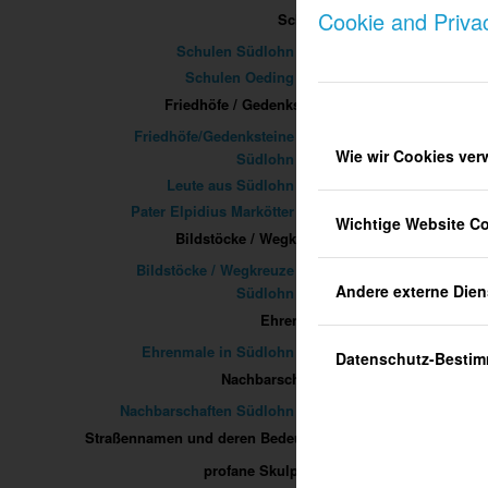
war so
Cookie and Priva
Schulen
Schulen Südlohn
Schulen Oeding
Friedhöfe / Gedenksteine
Friedhöfe/Gedenksteine
Wie wir Cookies ve
Südlohn
Leute aus Südlohn
Pater Elpidius Markötter
Wichtige Website C
Bildstöcke / Wegkreuze
Bildstöcke / Wegkreuze
GEW
Andere externe Dien
Südlohn
Ehrenmale
Ehrenmale in Südlohn
Datenschutz-Besti
Nachbarschaften
Nachbarschaften Südlohn
Straßennamen und deren Bedeutung
Die Ka
profane Skulpturen