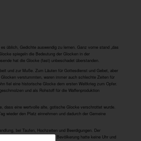
r es üblich, Gedichte auswendig zu lernen. Ganz vorne stand „das
Glocke spiegeln die Bedeutung der Glocken in der
usende hat die Glocke (fast) unbeschadet überstanden.
it und zur Muße. Zum Läuten für Gottesdienst und Gebet, aber
n Glocken verstummten, waren immer auch schlechte Zeiten für
n fiel eine historische Glocke dem ersten Weltkrieg zum Opfer.
geschmolzen und als Rohstoff für die Waffenproduktion
 dass eine wertvolle alte, gotische Glocke verschrottet wurde.
n Tag wieder den Platz einnehmen und dadurch der Gemeine
Wandlung, bei Taufen, Hochzeiten und Beerdigungen. Der
Mittelalters. Ein Großteil der Bevölkerung hatte keine Uhr und