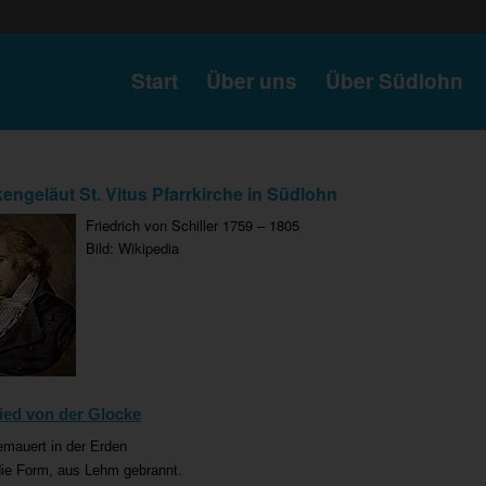
Start
Über uns
Über Südlohn
engeläut St. Vitus Pfarrkirche in Südlohn
Friedrich von Schiller 1759 – 1805
Bild: Wikipedia
ied von der Glocke
emauert in der Erden
die Form, aus Lehm gebrannt.