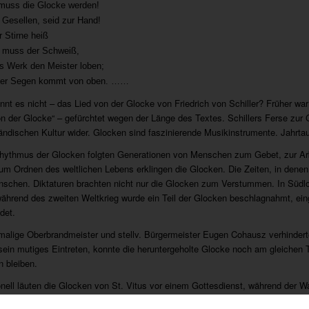
muss die Glocke werden!
, Gesellen, seid zur Hand!
r Stirne heiß
 muss der Schweiß,
as Werk den Meister loben;
der Segen kommt von oben. ……
nnt es nicht – das Lied von der Glocke von Friedrich von Schiller? Früher wa
on der Glocke“ – gefürchtet wegen der Länge des Textes. Schillers Ferse zur 
ändischen Kultur wider. Glocken sind faszinierende Musikinstrumente. Jahrta
ythmus der Glocken folgten Generationen von Menschen zum Gebet, zur Arbe
um Ordnen des weltlichen Lebens erklingen die Glocken. Die Zeiten, in dene
nschen. Diktaturen brachten nicht nur die Glocken zum Verstummen. In Südloh
ährend des zweiten Weltkrieg wurde ein Teil der Glocken beschlagnahmt, ein
det.
malige Oberbrandmeister und stellv. Bürgermeister Eugen Cohausz verhinderte,
sein mutiges Eintreten, konnte die heruntergeholte Glocke noch am gleiche
n bleiben.
ionell läuten die Glocken von St. Vitus vor einem Gottesdienst, während der 
nschlag zur vollen Stunde und der Halbstundenschlag stammt aus der Zeit des 