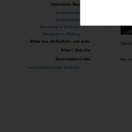
Historische Bauwerke
Denkmalliste
Denkmalliste
Bauwerke in Südlohn
Bauwerke in Oeding
Bilder aus Alt-Südlohn und mehr
Dachst
Sitten / Bräuche
Vereinsleben/Links
Hier e
Vereinsleben/Links Südlohn