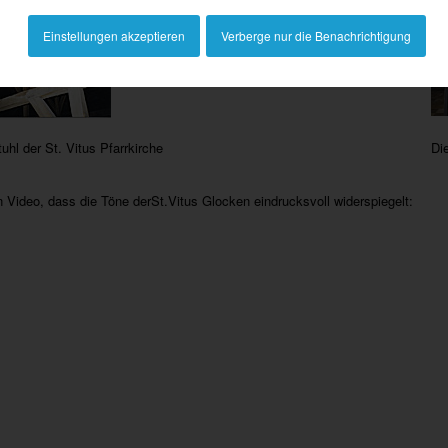
Einstellungen akzeptieren
Verberge nur die Benachrichtigung
uhl der St. Vitus Pfarrkirche
Di
in Video, dass die Töne derSt.Vitus Glocken eindrucksvoll widerspiegelt: