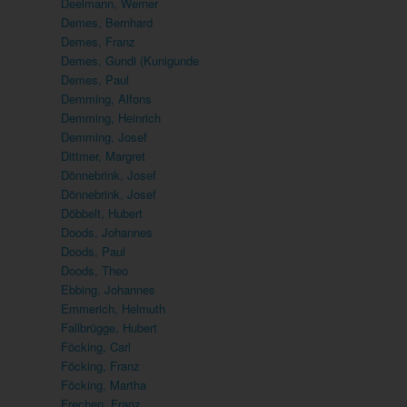
Deelmann, Werner
Demes, Bernhard
Demes, Franz
Demes, Gundi (Kunigunde
Demes, Paul
Demming, Alfons
Demming, Heinrich
Demming, Josef
Dittmer, Margret
Dönnebrink, Josef
Dönnebrink, Josef
Döbbelt, Hubert
Doods, Johannes
Doods, Paul
Doods, Theo
Ebbing, Johannes
Emmerich, Helmuth
Fallbrügge, Hubert
Föcking, Carl
Föcking, Franz
Föcking, Martha
Frechen, Franz