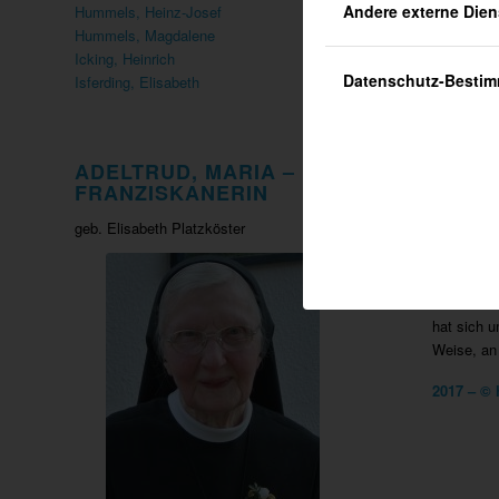
Andere externe Dien
Hummels, Heinz-Josef
Hummels, Magdalene
Icking, Heinrich
Datenschutz-Besti
Isferding, Elisabeth
ADELTRUD, MARIA –
Schwester 
FRANZISKANERIN
Ausbildun
geb. Elisabeth Platzköster
Einrichtu
Großküche
Küsterin i
Nähzimmer 
hat sich u
Weise, an
2017 – © 