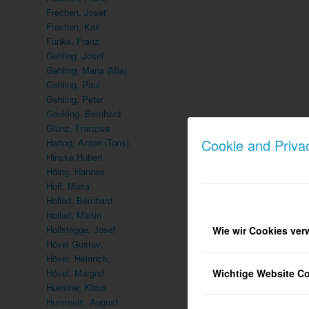
Frechen, Josef
Frechen, Karl
Funke, Franz
Gehling, Josef
Gehling, Maria (Mia)
Gehling, Paul
Gehling, Peter
Geuking, Bernhard
Glünz, Franzisa
Cookie and Priva
Hartog, Anton (Tons)
Hinske,Hubert
Höing, Hannes
Hoff, Maria
Hollad, Bernhard
Hollad, Martin
Hollstegge, Josef
Wie wir Cookies ve
Hövel Gustav,
Hövel, Heinrich,
Wichtige Website C
Hövel, Margret
Huesker, Klaus
Hummels, August