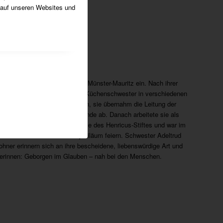
 auf unseren Websites und
den der Franziskanerinnen von Münster-Mauritz ein. Nach ihrer
tassistentin. Nachdem sie als Küchenschwester in verschiedenen
enricus-Hospital nach Südlohn, sie übernahm die Leitung der
 Küchenleitung in jüngere Hände ab. Danach arbeitete sie als
sterdienst in der Nikolauskapelle des Henricus-Stiftes und war im
 sie das diamantene Professjubiläum feiern. Schwester Adeltrud
ohner erinnern sich an ihre bescheidene, liebenswürdige Art und
anerinnen: Geborgen im Glauben – nah bei den Menschen.