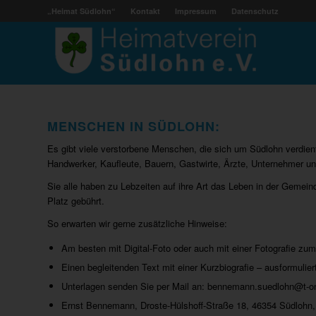
„Heimat Südlohn“
Kontakt
Impressum
Datenschutz
MENSCHEN IN SÜDLOHN:
Es gibt viele verstorbene Menschen, die sich um Südlohn verdient
Handwerker, Kaufleute, Bauern, Gastwirte, Ärzte, Unternehmer un
Sie alle haben zu Lebzeiten auf ihre Art das Leben in der Gemeind
Platz gebührt.
So erwarten wir gerne zusätzliche Hinweise:
Am besten mit Digital-Foto oder auch mit einer Fotografie zum
Einen begleitenden Text mit einer Kurzbiografie – ausformulier
Unterlagen senden Sie per Mail an: bennemann.suedlohn@t-
Ernst Bennemann, Droste-Hülshoff-Straße 18, 46354 Südlohn,