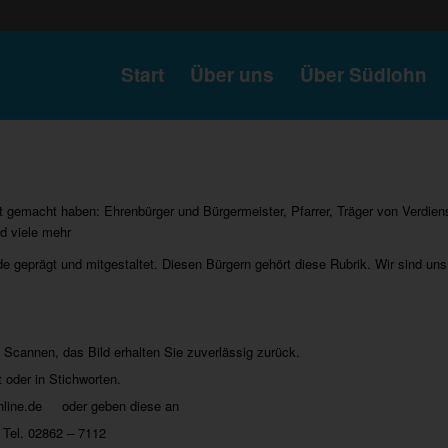
Start
Über uns
Über Südlohn
 gemacht haben: Ehrenbürger und Bürgermeister, Pfarrer, Träger von Verdiens
d viele mehr
e geprägt und mitgestaltet. Diesen Bürgern gehört diese Rubrik. Wir sind uns 
 Scannen, das Bild erhalten Sie zuverlässig zurück.
t oder in Stichworten.
online.de oder geben diese an
 Tel. 02862 – 7112