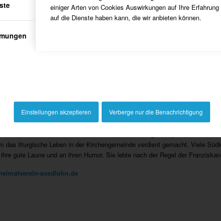
ste
einiger Arten von Cookies Auswirkungen auf Ihre Erfahrung
auf die Dienste haben kann, die wir anbieten können.
mmungen
Maria Adeltrud wurde in Bottrop-Kirchhellen geboren und trat 1953 in den Or
g zur Krankenschwester absolvierte sie eine Umschulung zur Köchin und Diä
ngen gearbeitet hat, kam sie 1986 kam sie zum damaligen Altenkrankenheim H
Einstellungen akzeptieren
Verberge nur die Benachrichtigung
. Mit dem Bezug des Neubaus des Henricus-Stiftes im Jahre 1996 gab sie die
n der Pfarrkirche St. Vitus. Bis zu Ihrem Tod erledigte sie immer noch den Kü
für alle anfallenden Näh- und Flickarbeiten zuständig. Im April 2016 konnte
m das liturgische Leben in der Kirchengemeinde verdient gemacht. Viele Südl
 ihre gute Laune und an ihren Humor. Sie lebte nach der Regel der Franzisk
heimatverein-suedlohn.de