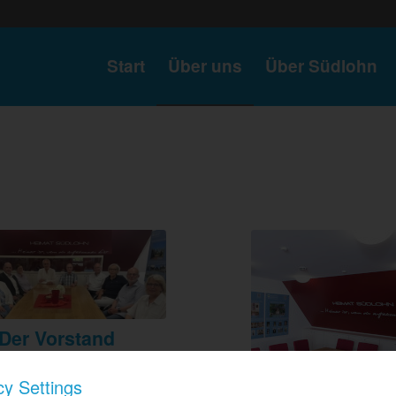
Start
Über uns
Über Südlohn
Der Vorstand
matverein wird laut
cy Settings
g geführt von dem