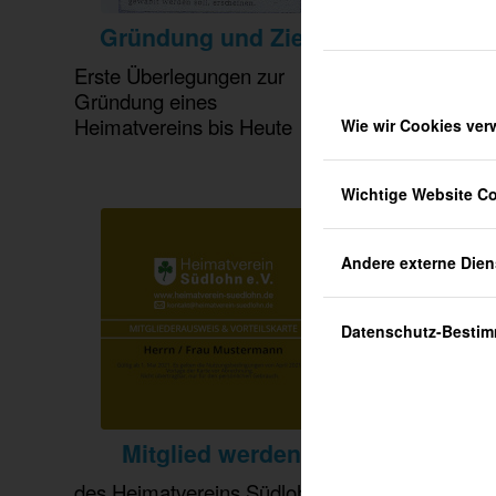
geschä
Gründung und Ziele
und de
Erste Überlegungen zur
Gründung eines
Heimatvereins bis Heute
Wie wir Cookies ve
Wichtige Website C
Andere externe Dien
Datenschutz-Besti
Mitglied werden
des Heimatvereins Südlohn ist