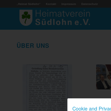
„Heimat Südlohn“
Kontakt
Impressum
Datenschutz
ÜBER UNS
Der Hei
Cookie and Priva
Satzun