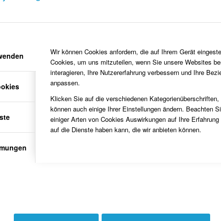
ftsführenden Vorstand
Heimatraum
m erweiterten Vorstand
der HEIMATRAUM im
Pfarrheim St. Vitus
Wir können Cookies anfordern, die auf Ihrem Gerät eingeste
rwenden
Cookies, um uns mitzuteilen, wenn Sie unsere Websites be
interagieren, Ihre Nutzererfahrung verbessern und Ihre Bez
anpassen.
ookies
Klicken Sie auf die verschiedenen Kategorienüberschriften,
können auch einige Ihrer Einstellungen ändern. Beachten S
ste
einiger Arten von Cookies Auswirkungen auf Ihre Erfahrung
auf die Dienste haben kann, die wir anbieten können.
mmungen