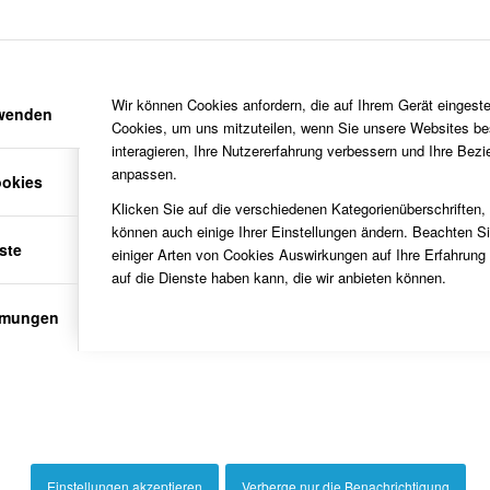
Das Wohngebäude des Hofes Pröbsting aus dem Anfang des 18. Jahrhund
Vikarie und wird seit 1967 als Pastorat benutzt. Die Bildansicht stamm
Foto: Gemeindearchiv Südlohn
Wir können Cookies anfordern, die auf Ihrem Gerät eingeste
rwenden
Cookies, um uns mitzuteilen, wenn Sie unsere Websites be
interagieren, Ihre Nutzererfahrung verbessern und Ihre Bez
anpassen.
ookies
Klicken Sie auf die verschiedenen Kategorienüberschriften,
Im Jahre 1967 bezog der neue Pfarrer Walter Winkelhues den früheren 
können auch einige Ihrer Einstellungen ändern. Beachten S
Umbau stammt aus dem Jahre 2006.
ste
einiger Arten von Cookies Auswirkungen auf Ihre Erfahrung
auf die Dienste haben kann, die wir anbieten können.
Foto: Ulrich Söbbing
mmungen
Die Stele im Garten der Pastorat gehörte zur gotischen Ausstattung der 
Foto: Manfred Schmeing
Einstellungen akzeptieren
Verberge nur die Benachrichtigung