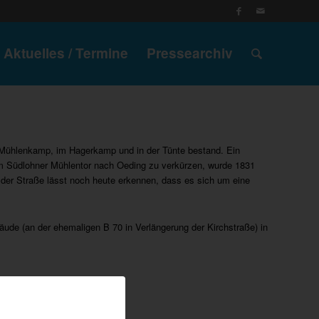
Aktuelles / Termine
Pressearchiv
m Mühlenkamp, im Hagerkamp und in der Tünte bestand. Ein
m Südlohner Mühlentor nach Oeding zu verkürzen, wurde 1831
 der Straße lässt noch heute erkennen, dass es sich um eine
de (an der ehemaligen B 70 in Verlängerung der Kirchstraße) in