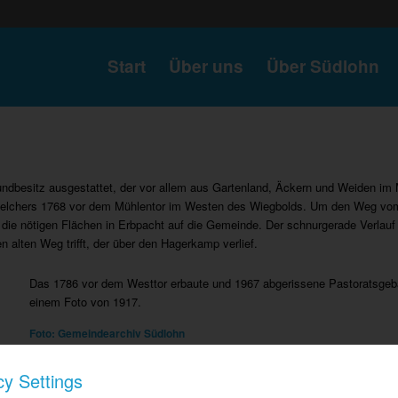
Start
Über uns
Über Südlohn
rundbesitz ausgestattet, der vor allem aus Gartenland, Äckern und Weiden i
s Melchers 1768 vor dem Mühlentor im Westen des Wiegbolds. Um den Weg vo
u die nötigen Flächen in Erbpacht auf die Gemeinde. Der schnurgerade Verlauf
 alten Weg trifft, der über den Hagerkamp verlief.
Das 1786 vor dem Westtor erbaute und 1967 abgerissene Pastoratsgebäu
einem Foto von 1917.
Foto: Gemeindearchiv Südlohn
cy Settings