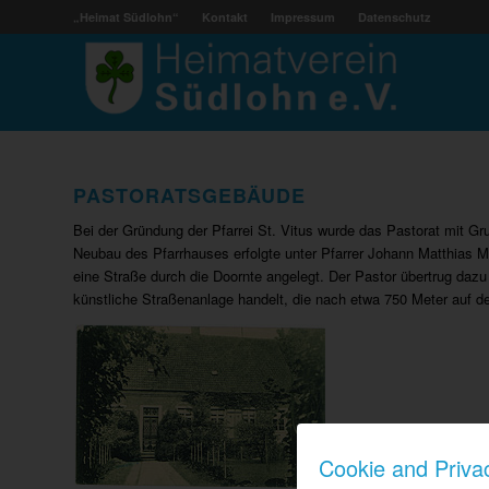
„Heimat Südlohn“
Kontakt
Impressum
Datenschutz
PASTORATSGEBÄUDE
Bei der Gründung der Pfarrei St. Vitus wurde das Pastorat mit G
Neubau des Pfarrhauses erfolgte unter Pfarrer Johann Matthia
eine Straße durch die Doornte angelegt. Der Pastor übertrug daz
künstliche Straßenanlage handelt, die nach etwa 750 Meter auf den
Cookie and Priva