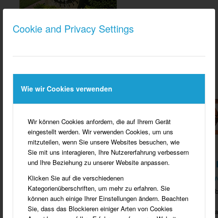
Cookie and Privacy Settings
Wie wir Cookies verwenden
Wir können Cookies anfordern, die auf Ihrem Gerät
eingestellt werden. Wir verwenden Cookies, um uns
mitzuteilen, wenn Sie unsere Websites besuchen, wie
Sie mit uns interagieren, Ihre Nutzererfahrung verbessern
und Ihre Beziehung zu unserer Website anpassen.
DER JÜDISCHE FRIEDHOF / VERFOLGTE 
„Tausend Jahre werden vergehen und diese Schuld 
Klicken Sie auf die verschiedenen
Kategorienüberschriften, um mehr zu erfahren. Sie
Zitat vom ehemaligen NS – Reichsminister Dr. Hans Frank beim Nürnb
können auch einige Ihrer Einstellungen ändern. Beachten
im September 1989.
Sie, dass das Blockieren einiger Arten von Cookies
Die Grabsteine des jüdischen Friedhofs wurden in der Zeit des Nationa