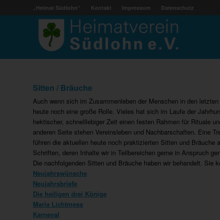
„Heimat Südlohn“
Kontakt
Impressum
Datenschutz
Sitten / Bräuche
Auch wenn sich im Zusammenleben der Menschen in den letzten Jah
heute noch eine große Rolle. Vieles hat sich im Laufe der Jahrhun
hektischer, schnelllebiger Zeit einen festen Rahmen für Rituale u
anderen Seite stehen Vereinsleben und Nachbarschaften. Eine Tre
führen die aktuellen heute noch praktizierten Sitten und Bräuche
Schriften, deren Inhalte wir in Teilbereichen gerne in Anspruch 
Die nachfolgenden Sitten und Bräuche haben wir behandelt. Sie
Neujahrswünsche
Neujahrsbriefe
Die heiligen drei Könige
Maria Lichtmess
Karneval