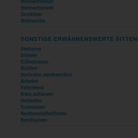
Weihnachtsbaum
Weihnachtsmarkt
Turmbläser
Weihnachten
SONSTIGE ERWÄHNENSWERTE SITTEN
Stephanus
Silvester
Frühschoppen
Richtfest
Hochzeiten standesamtlich
Aufgebot
Polterabend
Kranz aufhängen
Hochzeiten
Kroamstuten
Nachbarschaftspflichten
Beerdigungen