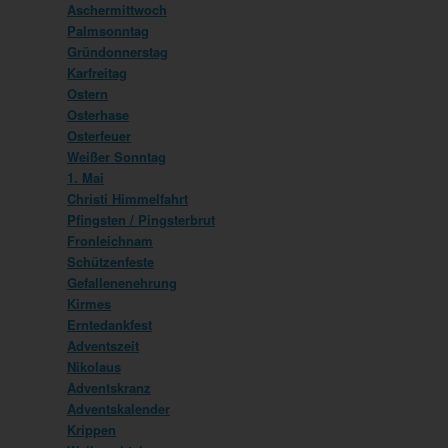
Aschermittwoch
Palmsonntag
Gründonnerstag
Karfreitag
Ostern
Osterhase
Osterfeuer
Weißer Sonntag
1. Mai
Christi Himmelfahrt
Pfingsten / Pingsterbrut
Fronleichnam
Schützenfeste
Gefallenenehrung
Kirmes
Erntedankfest
Adventszeit
Nikolaus
Adventskranz
Adventskalender
Krippen