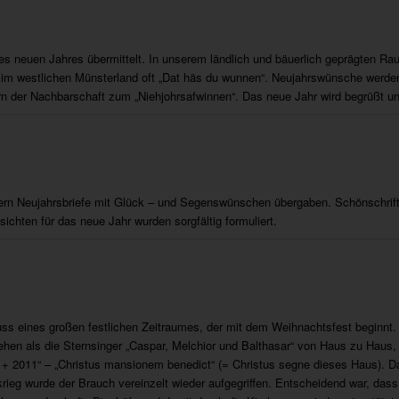
 neuen Jahres übermittelt. In unserem ländlich und bäuerlich geprägten Rau
t im westlichen Münsterland oft „Dat häs du wunnen“. Neujahrswünsche werden 
rn der Nachbarschaft zum „Niehjohrsafwinnen“. Das neue Jahr wird begrüßt u
 Eltern Neujahrsbriefe mit Glück – und Segenswünschen übergaben. Schönschri
hten für das neue Jahr wurden sorgfältig formuliert.
luss eines großen festlichen Zeitraumes, der mit dem Weihnachtsfest beginnt
hen als die Sternsinger „Caspar, Melchior und Balthasar“ von Haus zu Haus, 
 2011“ – „Christus mansionem benedict“ (= Christus segne dieses Haus). Da
ieg wurde der Brauch vereinzelt wieder aufgegriffen. Entscheidend war, dass