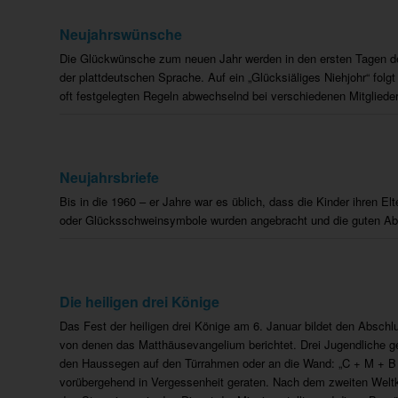
Neujahrswünsche
Die Glückwünsche zum neuen Jahr werden in den ersten Tagen des
der plattdeutschen Sprache. Auf ein „Glücksiäliges Niehjohr“ folg
oft festgelegten Regeln abwechselnd bei verschiedenen Mitgliede
Neujahrsbriefe
Bis in die 1960 – er Jahre war es üblich, dass die Kinder ihren
oder Glücksschweinsymbole wurden angebracht und die guten Absic
Die heiligen drei Könige
Das Fest der heiligen drei Könige am 6. Januar bildet den Absch
von denen das Matthäusevangelium berichtet. Drei Jugendliche ge
den Haussegen auf den Türrahmen oder an die Wand: „C + M + B +
vorübergehend in Vergessenheit geraten. Nach dem zweiten Weltkr