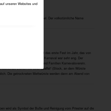
 auf unseren Websites und
 an die Darstellung Jesu im Tempel. Der volkstümliche Name
oche vor dem Osterfest. Es ist das erste Fest im Jahr, das von
ndung von Nachbarschaft und Karneval war sehr eng. Der
altet vom KFK, dem Kinder – und Familien Karnevalsverein.
chbarschaft ziehen mit einer „Gaffel“ (Stock, an dem Würste
ichlich. Die getrockneten Mettwürste werden dann am Abend von
uben wird als Symbol der Buße und Reinigung vom Priester auf die