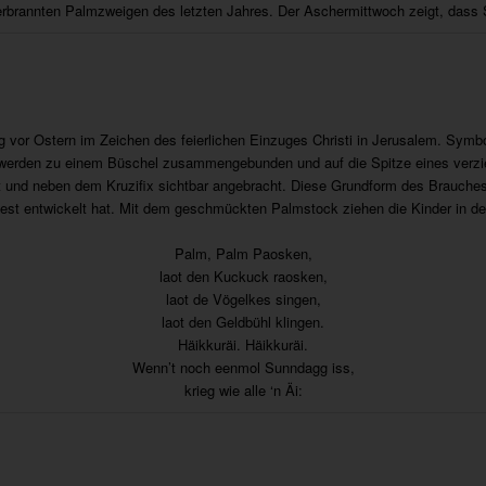
rbrannten Palmzweigen des letzten Jahres. Der Aschermittwoch zeigt, dass 
g vor Ostern im Zeichen des feierlichen Einzuges Christi in Jerusalem. Sym
s werden zu einem Büschel zusammengebunden und auf die Spitze eines verzie
t und neben dem Kruzifix sichtbar angebracht. Diese Grundform des Brauches
fest entwickelt hat. Mit dem geschmückten Palmstock ziehen die Kinder in 
Palm, Palm Paosken,
laot den Kuckuck raosken,
laot de Vögelkes singen,
laot den Geldbühl klingen.
Häikkuräi. Häikkuräi.
Wenn’t noch eenmol Sunndagg iss,
krieg wie alle ‘n Äi: