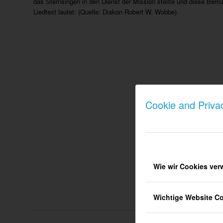
das Sternsingen in den Dienst der Mission stellte und diese Bem
Liedtext lautet: (Quelle: Diakon Robert W. Wobbe)
Cookie and Priva
Wie wir Cookies ve
Wichtige Website C