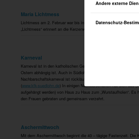
Andere externe Dien
Maria Lichtmess
Datenschutz-Besti
Lichtmess am 2. Februar war bis ins 19. Jahrhundert ein wichtige
„Lichtmess“ erinnert an die Kerzenweihe.
Karneval
Karneval ist in den katholischen Gegenden Deutschlands am meiste
Ostern abhängig ist. Auch in Südlohn wird Karneval gefeiert. Bis 
Nachbarschaftskarneval ist rückläufig und ist mehr und mehr ab
(
www.kfk-suedlohn.de
) In einigen Nachbarschaften hat sich das „
aufgehängt werden) von Haus zu Haus zum „Wurstaufholen“. Es häl
den Frauen gebraten und gemeinsam verzehrt.
Aschermittwoch
Mit dem Aschermittwoch beginnt die 40 – tägige Fastenzeit. Die K