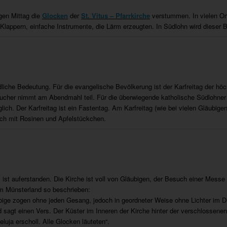
gen Mittag die
Glocken
der
St. Vitus – Pfarrkirche
verstummen. In vielen Or
appern, einfache Instrumente, die Lärm erzeugten. In Südlohn wird dieser B
dliche Bedeutung. Für die evangelische Bevölkerung ist der Karfreitag der hö
sucher nimmt am Abendmahl teil. Für die überwiegende katholische Südlohner B
äglich. Der Karfreitag ist ein Fastentag. Am Karfreitag (wie bei vielen Gläubig
lch mit Rosinen und Apfelstückchen.
ist auferstanden. Die Kirche ist voll von Gläubigen, der Besuch einer Messe 
im Münsterland so beschrieben:
ubige zogen ohne jeden Gesang, jedoch in geordneter Weise ohne Lichter im 
sagt einen Vers. Der Küster im Inneren der Kirche hinter der verschlossenen
eluja erscholl. Alle Glocken läuteten“.