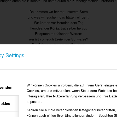
ühungen durch die Bischöfe und damit durch die Kirchengemeinde unterstützt 
Da kommen wir her mit unserem Stern
und was wir suchen, das hätten wir gern:
Wir kamen vor Herodes sein Tor,
Herodes, der König, trat selber hervor.
Er sprach mit falschen Worten:
wer ist von euch Dreien der Schwarze?
Der Schwarze ist ihm wohlbekannt:
Wir sind die drei Weisen aus dem Morgenland!
cy Settings
Vom Morgenland nach Dorien hin,
dort wo die Sonne am höchsten steht.
Stern, du drövst nich stille stohn,
du moss met us no Bethlehem gohn.
Betlehem ist ne schöne Stadt,
wo Maria met Kinneken satt.
Wir können Cookies anfordern, die auf Ihrem Gerät eingeste
rwenden
Du kleines Kind, du großer Gott,
Cookies, um uns mitzuteilen, wenn Sie unsere Websites be
der Himmel und Erde erschaffen hat.
interagieren, Ihre Nutzererfahrung verbessern und Ihre Bez
Wir haben gesungen für euer Pläsier,
anpassen.
ookies
nun gebt uns den Heller, wir danken dafür!
Klicken Sie auf die verschiedenen Kategorienüberschriften,
können auch einige Ihrer Einstellungen ändern. Beachten S