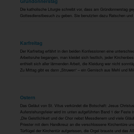
Gründonnerstag
Die katholische Liturgie schreibt vor, dass am Gründonnerstag ge
Gottesdienstbesuch zu geben. Sie benutzten dazu Ratschen und Kl
Karfreitag
Der Karfreitag erfährt in den beiden Konfessionen eine unterschie
Arbeitsruhe begangen, man kleidet sich festlich, jeder Kirchenbe
enthielt sich aller lärmenden Arbeit, die Kleidung war nicht sonnt
Zu Mittag gibt es dann „Struwen“ – ein Gemisch aus Mehl und Mi
Ostern
Das Geläut von St. Vitus verkündet die Botschaft: Jesus Christus 
Auferstehungsfeier wird im unten aufgeführten Band 1 der Feste 
„Die Geistlichkeit und der Chor nebst Messdienern und viele Glä
Priester mit dem Handkreuz an die verschlossene Kirchentüre und 
Türflügel der Kirchentür aufgerissen, die Orgel brauste und das All