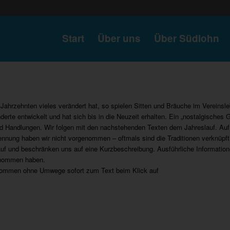
Start
Über uns
Über Südlohn
rzehnten vieles verändert hat, so spielen Sitten und Bräuche im Vereinsleb
derte entwickelt und hat sich bis in die Neuzeit erhalten. Ein „nostalgisches 
nd Handlungen. Wir folgen mit den nachstehenden Texten dem Jahreslauf. Auf d
nnung haben wir nicht vorgenommen – oftmals sind die Traditionen verknüpft
 auf und beschränken uns auf eine Kurzbeschreibung. Ausführliche Information
genommen haben.
 kommen ohne Umwege sofort zum Text beim Klick auf