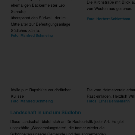
Die Kirchstraße mit Blick au
ehemaligen Bäckermeister Leo
von Westen aus gesehen.
Schrote)
überspannt den Südwall, der im
Foto: Herbert Schlottbom
Mittelalter zur Befestigungsanlage
Südlohns zählte.
Foto: Manfred Schmeing
Idylle pur: Rapsblüte vor dörflicher
Die vom Heimatverein erbaut
Kulisse
Rast einladen. Herzlich Wi
Foto: Manfred Schmeing
Fotos: Ernst Bennemann
Landschaft in und um Südlohn
Diese Landschaft bietet sich an für Radtouristik jeder Art. Es gibt
ungezählte „Wiederholungstäter“, die immer wieder die
Schönheiten unserer Gemeinde und des angrenzenden