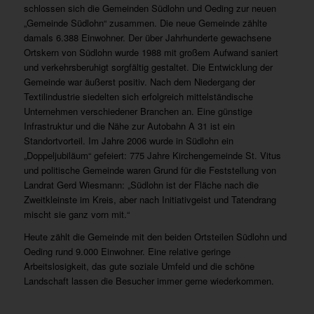
schlossen sich die Gemeinden Südlohn und Oeding zur neuen
„Gemeinde Südlohn“ zusammen. Die neue Gemeinde zählte
damals 6.388 Einwohner. Der über Jahrhunderte gewachsene
Ortskern von Südlohn wurde 1988 mit großem Aufwand saniert
und verkehrsberuhigt sorgfältig gestaltet. Die Entwicklung der
Gemeinde war äußerst positiv. Nach dem Niedergang der
Textilindustrie siedelten sich erfolgreich mittelständische
Unternehmen verschiedener Branchen an. Eine günstige
Infrastruktur und die Nähe zur Autobahn A 31 ist ein
Standortvorteil. Im Jahre 2006 wurde in Südlohn ein
„Doppeljubiläum“ gefeiert: 775 Jahre Kirchengemeinde St. Vitus
und politische Gemeinde waren Grund für die Feststellung von
Landrat Gerd Wiesmann: „Südlohn ist der Fläche nach die
Zweitkleinste im Kreis, aber nach Initiativgeist und Tatendrang
mischt sie ganz vorn mit.“
Heute zählt die Gemeinde mit den beiden Ortsteilen Südlohn und
Oeding rund 9.000 Einwohner. Eine relative geringe
Arbeitslosigkeit, das gute soziale Umfeld und die schöne
Landschaft lassen die Besucher immer gerne wiederkommen.