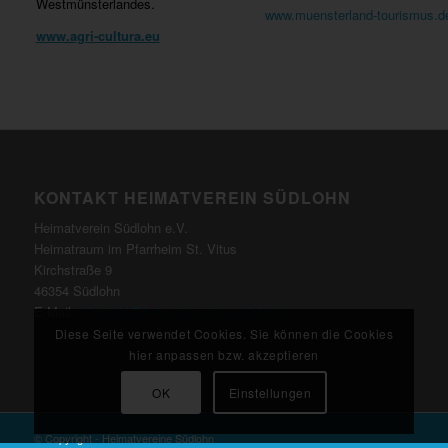
Westmünsterlandes.
www.muensterland-tourismus.d
www.agri-cultura.eu
KONTAKT HEIMATVEREIN SÜDLOHN
Heimatverein Südlohn e.V.
Heimatraum im Pfarrheim St. Vitus
Kirchstraße 9
46354 Südlohn
E-Mail:
kontakt@heimatverein-suedlohn.de
Diese Seite verwendet Cookies. Sie können die Cookies
hier anpassen bzw. akzeptieren
OK
Einstellungen
© Copyright - Heimatvereine Südlohn