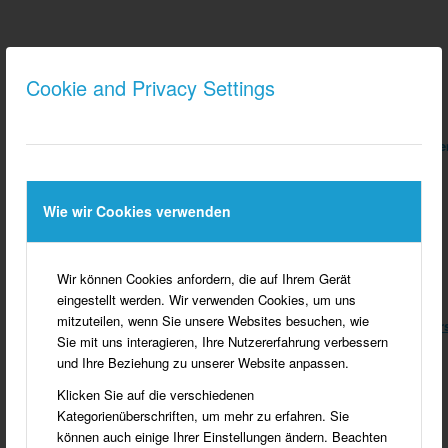
Cookie and Privacy Settings
Südlohn – Luftaufnahme aus dem
Oeding – Luftaufnahme aus d
Jahre 1988
Jahre 1988
Wie wir Cookies verwenden
Wir können Cookies anfordern, die auf Ihrem Gerät
Das Bürgerhaus, in dem der
Haus Wilmers
eingestellt werden. Wir verwenden Cookies, um uns
Heimatverein Oeding die
Mit der Kultur – und
mitzuteilen, wenn Sie unsere Websites besuchen, wie
Heimatstube eingerichtet hat
Begegnungsstätte
Haus Wilmer
Sie mit uns interagieren, Ihre Nutzererfahrung verbessern
wurde eine neue gute Stube
und Ihre Beziehung zu unserer Website anpassen.
Südlohns hergerichtet.
Foto: Herbert Schlottbom
Klicken Sie auf die verschiedenen
Kategorienüberschriften, um mehr zu erfahren. Sie
können auch einige Ihrer Einstellungen ändern. Beachten