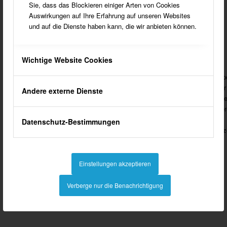
Sie, dass das Blockieren einiger Arten von Cookies
Auswirkungen auf Ihre Erfahrung auf unseren Websites
und auf die Dienste haben kann, die wir anbieten können.
Wichtige Website Cookies
Das Haus-Lohn in Südlohn
Hervorzuheben ist das rege
Das
Haus Lohn
zählt zu den
Vereinsleben
in Südlohn. Ob Spo
bedeutenden Wahrzeichen Südlohn.
Musik und Gesang, Schach oder
Andere externe Dienste
Das 1785 erbaute Gebäude ist das
Schützenwesen, alles ist vertrete
einzige Beispiel eines
Die beiden Klangkörper Musikver
frühklassizistischen Adelssitzes im
Südlohn und Spielmannszug
Datenschutz-Bestimmungen
Kreis Borken.
Südlohn sind weit über die Gren
der Gemeinde bekannt.
Einstellungen akzeptieren
Verberge nur die Benachrichtigung