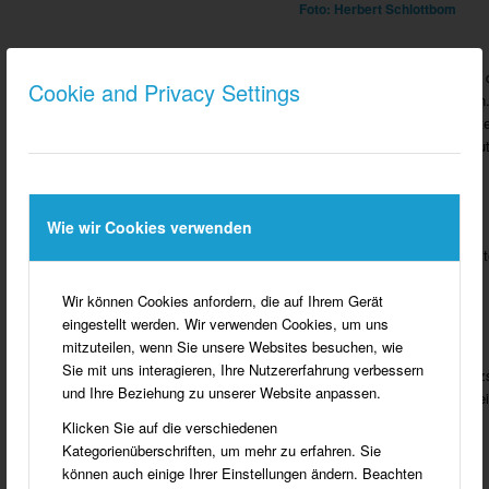
Foto: Herbert Schlottbom
Unter Denkmalschutz steht 
Cookie and Privacy Settings
Grenze zum Ortsteil Südlohn
war im Münsterland eher selt
lebten. Den zentralen Stall n
Foto: Manfred Schmeing
Wie wir Cookies verwenden
Das Haus Tenhagen am Fürsten
aus dem Jahre 1906.
Wir können Cookies anfordern, die auf Ihrem Gerät
Foto: Manfred Schmeing
eingestellt werden. Wir verwenden Cookies, um uns
mitzuteilen, wenn Sie unsere Websites besuchen, wie
Sie mit uns interagieren, Ihre Nutzererfahrung verbessern
Das Haus Hinske an der Holzst
und Ihre Beziehung zu unserer Website anpassen.
Denkmalliste der Gemeinde ei
Klicken Sie auf die verschiedenen
Foto: Ernst Bennemann
Kategorienüberschriften, um mehr zu erfahren. Sie
können auch einige Ihrer Einstellungen ändern. Beachten