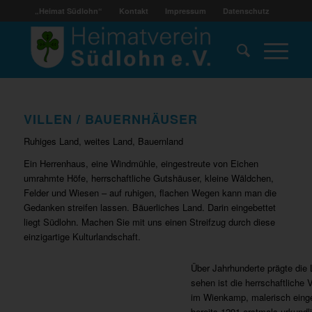
„Heimat Südlohn“
Kontakt
Impressum
Datenschutz
VILLEN / BAUERNHÄUSER
Ruhiges Land, weites Land, Bauernland
Ein Herrenhaus, eine Windmühle, eingestreute von Eichen
umrahmte Höfe, herrschaftliche Gutshäuser, kleine Wäldchen,
Felder und Wiesen – auf ruhigen, flachen Wegen kann man die
Gedanken streifen lassen. Bäuerliches Land. Darin eingebettet
liegt Südlohn. Machen Sie mit uns einen Streifzug durch diese
einzigartige Kulturlandschaft.
Über Jahrhunderte prägte die
sehen ist die herrschaftliche
im Wienkamp, malerisch einge
bereits 1291 erstmals urkundl