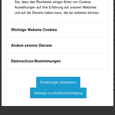
Sie, dass das Blockieren einiger Arten von Cookies
Das heutige Hotel Südlohner Ho
Auswirkungen auf Ihre Erfahrung auf unseren Websites
erste Briefsammelstelle eröff
und auf die Dienste haben kann, die wir anbieten können.
werden. Die letzte Südlohner
Postgebäude. In dem früheren
Neugliederung 1969 auch das
Wichtige Website Cookies
Bei dem heutigen Hotel „Südlo
vollständig erhaltene Bürgerh
des 19. Jahrhunderts steht u
Andere externe Dienste
Foto: Heinz Dieter Bauer
Datenschutz-Bestimmungen
Die Villa Cohausz wurde abge
umgestaltet. 1991 wurde mit 
Einstellungen akzeptieren
Wäldchen“ blieb als Naherholu
Besinnungsweg der Kolpingfam
Verberge nur die Benachrichtigung
Foto: Gemeinearchiv Südlohn