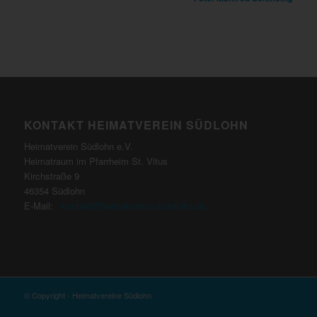
KONTAKT HEIMATVEREIN SÜDLOHN
Heimatverein Südlohn e.V.
Heimatraum im Pfarrheim St. Vitus
Kirchstraße 9
46354 Südlohn
E-Mail:
kontakt@heimatverein-suedlohn.de
© Copyright - Heimatvereine Südlohn