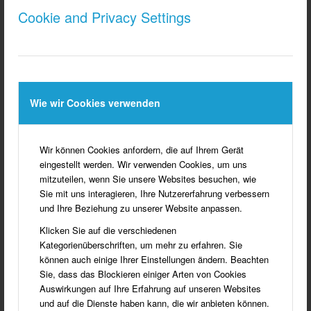
Cookie and Privacy Settings
Wie wir Cookies verwenden
Wir können Cookies anfordern, die auf Ihrem Gerät
eingestellt werden. Wir verwenden Cookies, um uns
mitzuteilen, wenn Sie unsere Websites besuchen, wie
alt
Sie mit uns interagieren, Ihre Nutzererfahrung verbessern
BUCH "HEIMAT SÜDLOHN"
und Ihre Beziehung zu unserer Website anpassen.
Klicken Sie auf die verschiedenen
Kategorienüberschriften, um mehr zu erfahren. Sie
Am 13. September 2015 hat der Heimatverein Südlohn e.V. das
können auch einige Ihrer Einstellungen ändern. Beachten
Buch HEIMAT SÜDLOHN vorgestellt. Das Buch ist nicht mehr
Sie, dass das Blockieren einiger Arten von Cookies
lieferbar, die Gesamtauflage von 1.000 Exemplaren war schnell
Auswirkungen auf Ihre Erfahrung auf unseren Websites
verkauft.
und auf die Dienste haben kann, die wir anbieten können.