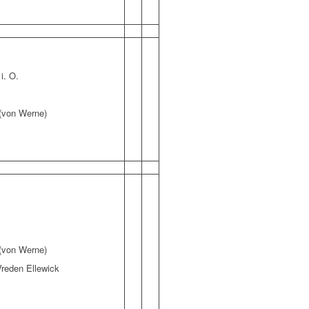
i. O.
 (von Werne)
 (von Werne)
reden Ellewick