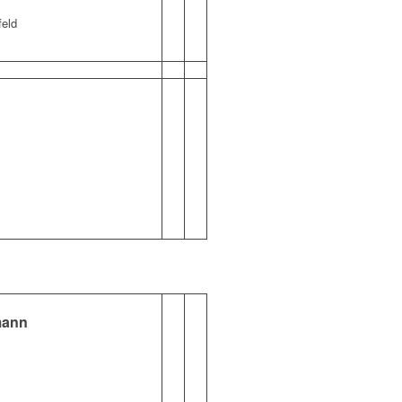
eld
mann