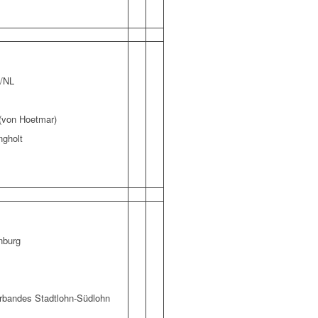
e/NL
 (von Hoetmar)
ngholt
nburg
erbandes Stadtlohn-Südlohn