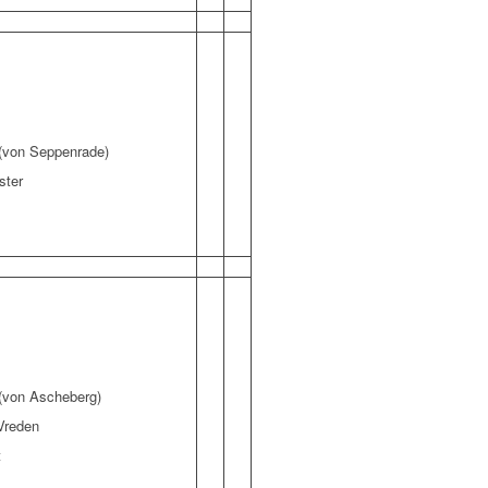
 (von Seppenrade)
ster
 (von Ascheberg)
Vreden
t