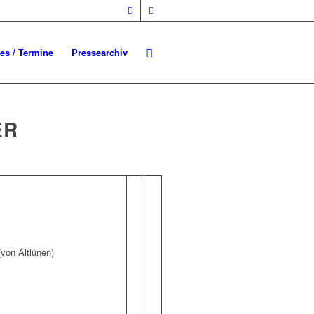
les / Termine
Pressearchiv
ER
von Altlünen)