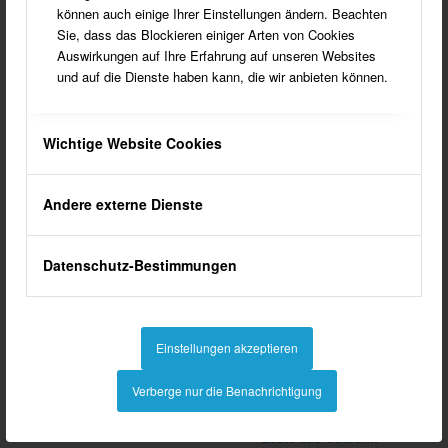
Pfarrkirche
können auch einige Ihrer Einstellungen ändern. Beachten
Sie, dass das Blockieren einiger Arten von Cookies
Glocken / Geläute
Auswirkungen auf Ihre Erfahrung auf unseren Websites
Orgel
und auf die Dienste haben kann, die wir anbieten können.
Kirchenschätze
Kreuzwegstationen
Missionare und Pfarrer
Wichtige Website Cookies
ev. Johanneskirche
Heimathütte
Andere externe Dienste
Mein Freund, der Baum
Gaststätten in Südlohn
Datenschutz-Bestimmungen
Schulen
Schulen Südlohn
Einstellungen akzeptieren
Schulen Oeding
Friedhöfe / Gedenksteine
Verberge nur die Benachrichtigung
Friedhöfe/Gedenksteine Südlohn
Leute aus Südlohn