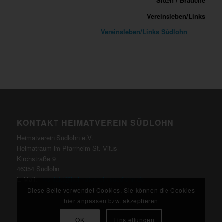
Sitten / Bräuche
Vereinsleben/Links
Vereinsleben/Links Südlohn
KONTAKT HEIMATVEREIN SÜDLOHN
Heimatverein Südlohn e.V.
Heimatraum im Pfarrheim St. Vitus
Kirchstraße 9
46354 Südlohn
E-Mail:
kontakt@heimatverein-suedlohn.de
Diese Seite verwendet Cookies. Sie können die Cookies
hier anpassen bzw. akzeptieren
OK
Einstellungen