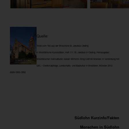
Quelle:
Texte zum Teil aus der Broschüre St. Jakobus Oeding
© Westfälische Kunststätten, Heft 111: St. Jakobus in Oeding. Herausgeber:
Westfälischer Heimatbund, Kaiser-Wilhclm-Ring 3,48145 Münster, in Verbindung mit
LWL – Denkmalpflege, Landschafts- und Bau­kultur in Westfalen, Münster 2012.
ISSN 0930-3952
Südlohn Kurzinfo/Fakten
Menschen in Südlohn