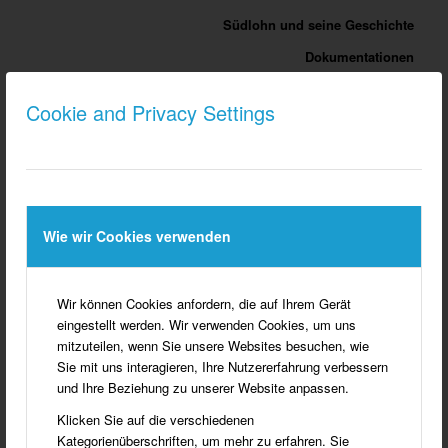
Südlohn und seine Geschichte
Dokumentationen
Flucht und Vertreibung
Cookie and Privacy Settings
Südlohn heute
Ehrenbürger/Bürgermeister
Menschen in Südlohn
Menschen in Südlohn – A-i
Wie wir Cookies verwenden
Menschen in Südlohn S-Z
Mitgliederausweis
Wir können Cookies anfordern, die auf Ihrem Gerät
Leben und Arbeiten
eingestellt werden. Wir verwenden Cookies, um uns
Verdienstorden
mitzuteilen, wenn Sie unsere Websites besuchen, wie
Sie mit uns interagieren, Ihre Nutzererfahrung verbessern
St. Vitus u. St. Jakobus
und Ihre Beziehung zu unserer Website anpassen.
St. Vitus Pfarrkirche Südlohn
Klicken Sie auf die verschiedenen
St. Jakobus Pfarrkirche Oeding
Kategorienüberschriften, um mehr zu erfahren. Sie