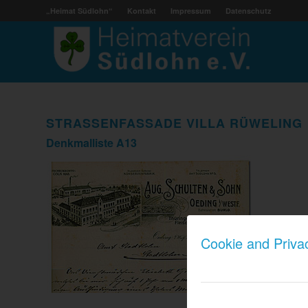
„Heimat Südlohn“
Kontakt
Impressum
Datenschutz
STRASSENFASSADE VILLA RÜWELING
Denkmalliste A13
Cookie and Priva