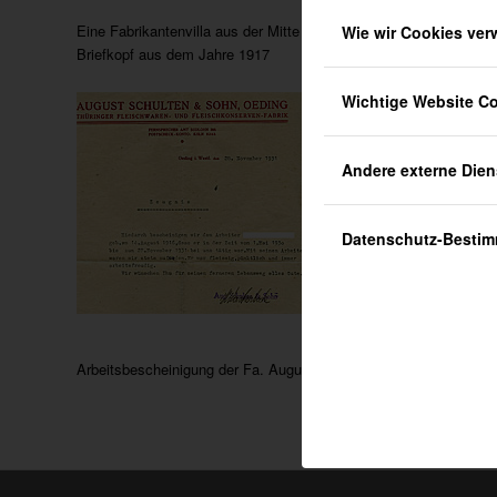
Eine Fabrikantenvilla aus der Mitte des 19. Jahrhundert
Wie wir Cookies ve
Briefkopf aus dem Jahre 1917
Wichtige Website C
Andere externe Dien
Datenschutz-Besti
Arbeitsbescheinigung der Fa. August Schulten & Sohn 1931