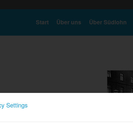
Start
Über uns
Über Südlohn
cy Settings