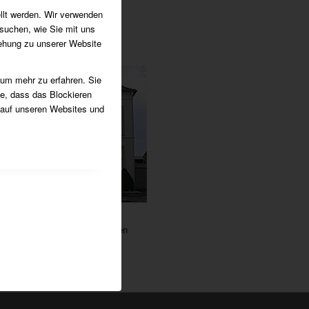
llt werden. Wir verwenden
ing mit Schulten-LKW
suchen, wie Sie mit uns
iehung zu unserer Website
 um mehr zu erfahren. Sie
ie, dass das Blockieren
 auf unseren Websites und
ht nach mehreren Renovierungen