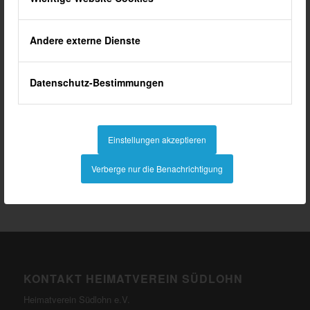
Andere externe Dienste
Datenschutz-Bestimmungen
Grundriss des Doppelheuerlinghauses
mit Brunnen
Einstellungen akzeptieren
Aus „Ländliches Bauen im
Westmünsterland“
Verberge nur die Benachrichtigung
KONTAKT HEIMATVEREIN SÜDLOHN
Heimatverein Südlohn e.V.