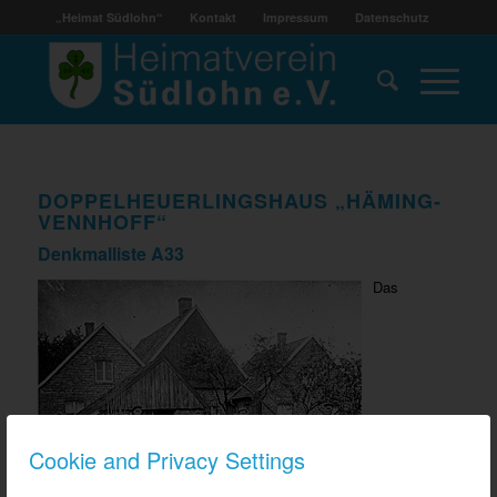
„Heimat Südlohn“
Kontakt
Impressum
Datenschutz
DOPPELHEUERLINGSHAUS „HÄMING-
VENNHOFF“
Denkmalliste A33
Das
Cookie and Privacy Settings