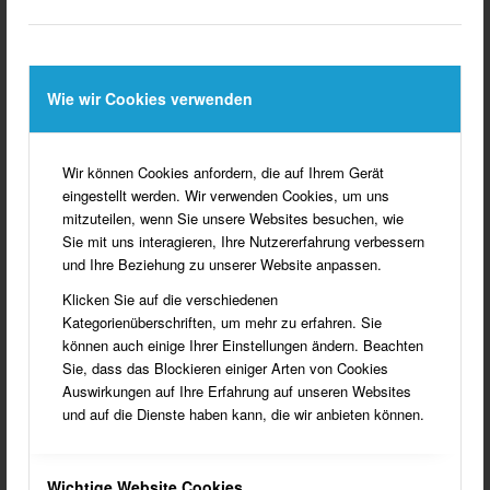
Doppelheuerlingshaus wurde im 1800 Jahrhundert errichtet, diese
Art von Heuerlingshäusern ist im Münsterland sehr selten
anzutreffen. 1904 ist der Wohnbereich um zwei Anbauten
erweitert worden.
Wie wir Cookies verwenden
Der alte Brunnen ist heute noch vorhanden.
BZ-Artikel: Doppel-Kötterhaus ist im Münsterland
Wir können Cookies anfordern, die auf Ihrem Gerät
einzigartig
eingestellt werden. Wir verwenden Cookies, um uns
mitzuteilen, wenn Sie unsere Websites besuchen, wie
Sie mit uns interagieren, Ihre Nutzererfahrung verbessern
und Ihre Beziehung zu unserer Website anpassen.
Klicken Sie auf die verschiedenen
Kategorienüberschriften, um mehr zu erfahren. Sie
können auch einige Ihrer Einstellungen ändern. Beachten
Sie, dass das Blockieren einiger Arten von Cookies
Auswirkungen auf Ihre Erfahrung auf unseren Websites
und auf die Dienste haben kann, die wir anbieten können.
Wichtige Website Cookies