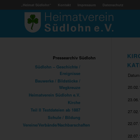
„Heimat Südlohn“
Kontakt
Impressum
Datenschutz
KIR
Pressearchiv Südlohn
KAT
Südlohn – Geschichte /
Ereignisse
Datum
Bauwerke / Bildstöcke /
20.02.
Wegkreuze
Heimatverein Südlohn e.V.
23.06.
Kirche
Teil II Textdateien ab 1887
27.02.
Schule / Bildung
22.07.
Vereine/Verbände/Nachbarschaften
22.07.