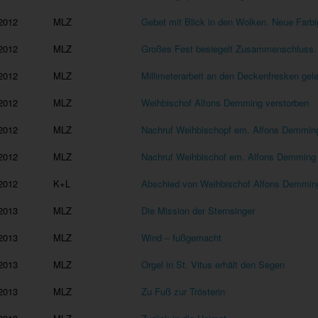
2012
MLZ
Gebet mit Blick in den Wolken. Neue Farbi
2012
MLZ
Großes Fest besiegelt Zusammenschluss. 
2012
MLZ
Millimeterarbeit an den Deckenfresken gele
2012
MLZ
Weihbischof Alfons Demming verstorben
2012
MLZ
Nachruf Weihbischopf em. Alfons Demmin
2012
MLZ
Nachruf Weihbischof em. Alfons Demming
2012
K+L
Abschied von Weihbischof Alfons Demmin
2013
MLZ
Die Mission der Sternsinger
2013
MLZ
Wind – fußgemacht
2013
MLZ
Orgel in St. Vitus erhält den Segen
2013
MLZ
Zu Fuß zur Trösterin