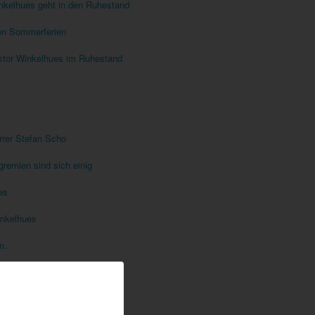
nkelhues geht in den Ruhestand
den Sommerferien
stor Winkelhues im Ruhestand
rrer Stefan Scho
gremien sind sich einig
es
Winkelhues
m.
ödden stellt Krippe auf
 in der Pfarrgemeinde