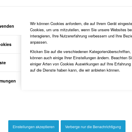
2006
MLZ
Im Geist des Neuanfangs – Verschmelzun
2006
MLZ
St. Vitus und St. Jakobus – Fusionsgottesd
Wir können Cookies anfordern, die auf Ihrem Gerät eingeste
rwenden
2007
MLZ
Freundschaftsbande noch enger geknüpft. 
Cookies, um uns mitzuteilen, wenn Sie unsere Websites be
interagieren, Ihre Nutzererfahrung verbessern und Ihre Bez
2008
unbekannt
Empfang für Alfons Demming – zum 80. G
anpassen.
ookies
2008
unbekannt
Zeuge der Hoffnung – 80. Geburtstag von
Klicken Sie auf die verschiedenen Kategorienüberschriften,
können auch einige Ihrer Einstellungen ändern. Beachten S
2008
MLZ
Mensch im Mittelpunkt – Pfarrer Winkelhue
ste
einiger Arten von Cookies Auswirkungen auf Ihre Erfahrung
auf die Dienste haben kann, die wir anbieten können.
2009
MLZ
Kaplan Berislav wird Bischof – Delegation
mmungen
2009
MLZ
Orgel von Bleifraß bedroht – Restaurierung
2009
MLZ
Ein echtes Kunstwerk – Originalteile der O
2010
MLZ
Halbes Jahr beim Restaurator
2011
MLZ
Weihbischof stürzt bei Firmung- Fuß gebr
Einstellungen akzeptieren
Verberge nur die Benachrichtigung
2011
MLZ
Ausleihe jetzt auf EDV umgestellt – Bücher