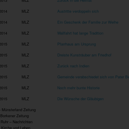
2013
MLZ
Zurück in die Heimat
2014
MLZ
Austritte verdoppeln sich
2014
MLZ
Ein Geschenk der Familie zur Weihe
2014
MLZ
Wallfahrt hat lange Tradition
2015
MLZ
Pfarrhaus am Ursprung
2015
MLZ
Dreiste Kunsträuber am Friedhof
2015
MLZ
Zurück nach Indien
2015
MLZ
Gemeinde verabschiedet sich von Pater B
2015
MLZ
Noch mehr bunte Historie
2015
MLZ
Die Wünsche der Gläubigen
 Münsterland Zeitung
Borkener Zeitung
Ruhr – Nachrichten
 Kirche und Leben