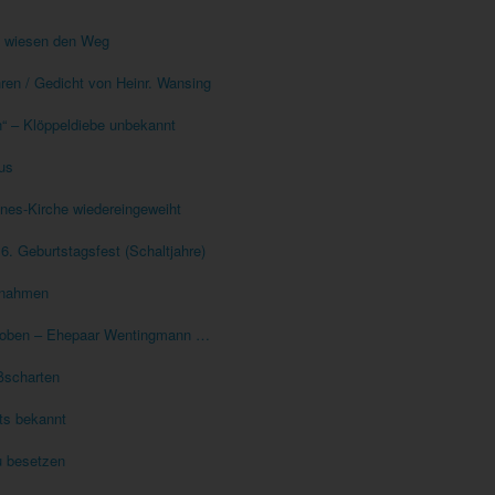
n wiesen den Weg
hren / Gedicht von Heinr. Wansing
n“ – Klöppeldiebe unbekannt
tus
nes-Kirche wiedereingeweiht
. Geburtstagsfest (Schaltjahre)
ufnahmen
choben – Ehepaar Wentingmann …
eßscharten
hts bekannt
u besetzen