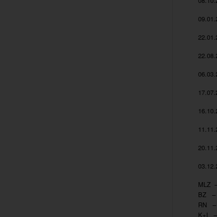
08.10.
09.01.
22.01.
22.08.
06.03.
17.07.
16.10.
11.11.
20.11.
03.12.
MLZ –
BZ – 
RN – 
K+L –