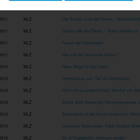
2011
MLZ
Patient mit vielen Pfeifen – Arbeiten an d
2011
MLZ
Der Schatz unter der Decke – Mittelalterlic
2011
MLZ
Diakon hält alle Fäden – Robert Wobbe ist 
2011
MLZ
Fusion der Gemeinden
2011
MLZ
Wie soll die Gemeinde heißen?
2012
MLZ
Neue Wege für die Ferien
2012
MLZ
Vereinshaus zum Teil vor Schließung
2012
MLZ
Nicht ohne Landwirtschaft. Bischof von M
2012
MLZ
Abriss statt Sanierung: Kirchengemeinde 
2012
MLZ
Besonderes in der Kirche entdecken. Kirch
2012
MLZ
Verdienter Stellenwerk. Pater Elpidius Ma
2012
MLZ
60 Ur-Orgelpfeifen erklingen wieder