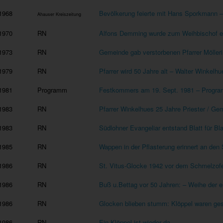
1968
Bevölkerung feierte mit Hans Sporkmann – 
Ahauser Kreiszeitung
1970
RN
Alfons Demming wurde zum Weihbischof e
1973
RN
Gemeinde gab verstorbenen Pfarrer Möllerin
1979
RN
Pfarrer wird 50 Jahre alt – Walter Winkelh
1981
Programm
Festkommers am 19. Sept. 1981 – Programm
1983
RN
Pfarrer Winkelhues 25 Jahre Priester / Ge
1983
RN
Südlohner Evangeliar entstand Blatt für Bla
1985
RN
Wappen in der Pflasterung erinnert an den 
1986
RN
St. Vitus-Glocke 1942 vor dem Schmelzofe
1986
RN
Buß u.Bettag vor 50 Jahren: – Weihe der e
1986
RN
Glocken blieben stumm: Klöppel waren ge
1986
RN
Ein Klöppel ist wieder da