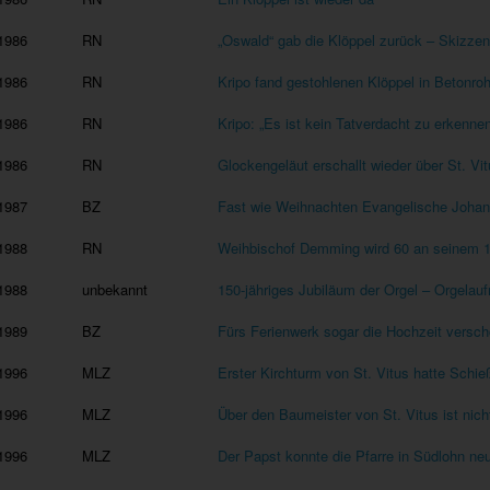
1986
RN
„Oswald“ gab die Klöppel zurück – Skizze
1986
RN
Kripo fand gestohlenen Klöppel in Betonro
1986
RN
Kripo: „Es ist kein Tatverdacht zu erkenne
1986
RN
Glockengeläut erschallt wieder über St. Vi
1987
BZ
Fast wie Weihnachten Evangelische Johan
1988
RN
Weihbischof Demming wird 60 an seinem 16
1988
unbekannt
150-jähriges Jubiläum der Orgel – Orgela
1989
BZ
Fürs Ferienwerk sogar die Hochzeit vers
1996
MLZ
Erster Kirchturm von St. Vitus hatte Schi
1996
MLZ
Über den Baumeister von St. Vitus ist nic
1996
MLZ
Der Papst konnte die Pfarre in Südlohn ne