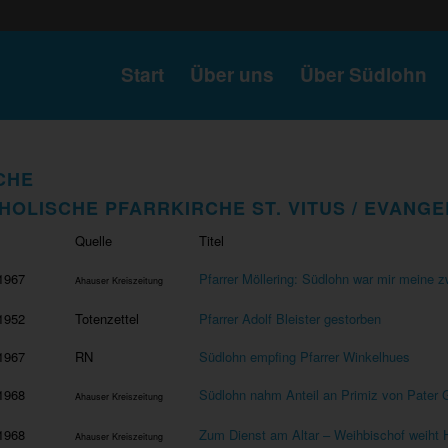
Start
Über uns
Über Südlohn
CHE
HOLISCHE PFARRKIRCHE ST. VITUS / EVANG
Quelle
Titel
1967
Pfarrer Möllering: Südlohn war mir meine 
Ahauser Kreiszeitung
1952
Totenzettel
Pfarrer Adolf Bleister gestorben
1967
RN
Südlohn empfing Pfarrer Winkelhues
1968
Südlohn nahm Anteil an Primiz von Pater
Ahauser Kreiszeitung
1968
Zum Dienst am Altar – Weihbischof weiht
Ahauser Kreiszeitung