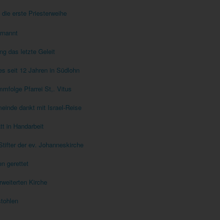
die erste Priesterweihe
rnannt
g das letzte Geleit
ues seit 12 Jahren in Südlohn
folge Pfarrei St,. Vitus
meinde dankt mit Israel-Reise
tt in Handarbeit
Stifter der ev. Johanneskirche
n gerettet
rweiterten Kirche
stohlen