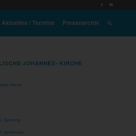
Aktuelles / Termine
Pressearchiv
ELISCHE JOHANNES- KIRCHE
zweite Heimat
 G. Demming
 H. Sporkmann