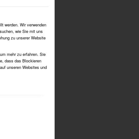
g der Kirchengemeinden
ienst wird gefeiert
llt werden. Wir verwenden
Mellau seit 40 Jahren …
suchen, wie Sie mit uns
iehung zu unserer Website
eburtstag
 Weihbischof em. Demming
 um mehr zu erfahren. Sie
ie, dass das Blockieren
s engagiert sich vielfach
 auf unseren Websites und
 ins norwegische Tromsö
 geplant
rgel vorhanden
ochen / Pfarrer Scho übernimmt
ei online