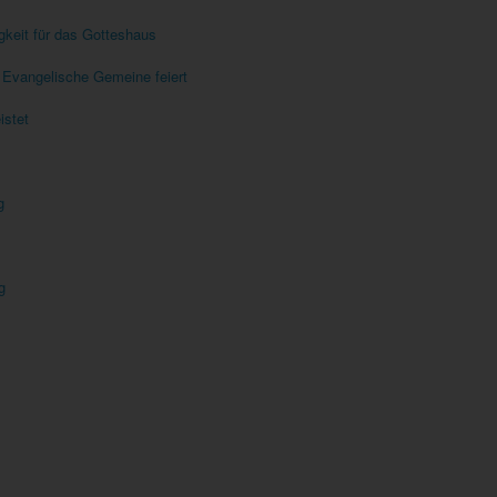
gkeit für das Gotteshaus
Evangelische Gemeine feiert
istet
g
g