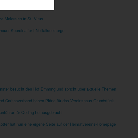
er Orgel gehen voran
he Malereien in St. Vitus
neuer Koordinatior f.Notfallseelsorge
ünster besucht den Hof Emming und spricht über aktuelle Themen
und Caritasverband haben Pläne für das Vereinshaus-Grundstück
enführer für Oeding herausgebracht
rkötter hat nun eine eigene Seite auf der Heimatvereins-Homepage