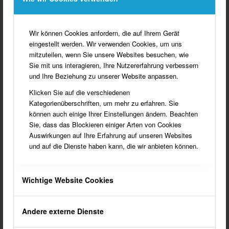
Roncalli-Schüler mit Norbert Then
19.03.2009
MLZ
Schule für Zukunft rüsten –
Wir können Cookies anfordern, die auf Ihrem Gerät
Übermittagsbereich der Hauptschule…
eingestellt werden. Wir verwenden Cookies, um uns
09.10.2010
MLZ
In alle Richtungen denken
mitzuteilen, wenn Sie unsere Websites besuchen, wie
22.06.2011
MLZ
Gemeinde plant weiter – Zukunft der
Sie mit uns interagieren, Ihre Nutzererfahrung verbessern
weiterführenden Schule wird gesichert
und Ihre Beziehung zu unserer Website anpassen.
26.01.2012
MLZ
Junge Kraft an der Spitze. Friederike Voß
Klicken Sie auf die verschiedenen
wird offiziell zur Schulleiterin der St. Vitus-
Kategorienüberschriften, um mehr zu erfahren. Sie
Grundschule ernannt
können auch einige Ihrer Einstellungen ändern. Beachten
Sie, dass das Blockieren einiger Arten von Cookies
06.07.2012
MLZ
Institution und Legende. Abschied
Auswirkungen auf Ihre Erfahrung auf unseren Websites
genommen von Rektorin Doris Bennemann
und auf die Dienste haben kann, die wir anbieten können.
und Lehrer Klaus Huesker
03.08.2012
MLZ
Raum für die Zukunft. Roncalli-Schule hat
jettz eigenen Bereich für
Wichtige Website Cookies
naturwissenschaftlichen Unterricht
08.02.2013
MLZ
Christoph Liesner wird neuer Rektor
Andere externe Dienste
21.09.2013
MLZ
Ehemailige Schulleiter besuchen Südlohn