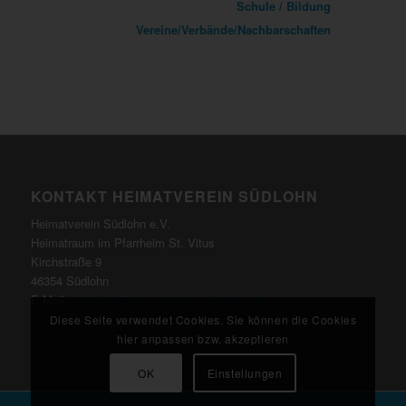
Schule / Bildung
Vereine/Verbände/Nachbarschaften
KONTAKT HEIMATVEREIN SÜDLOHN
Heimatverein Südlohn e.V.
Heimatraum im Pfarrheim St. Vitus
Kirchstraße 9
46354 Südlohn
E-Mail:
kontakt@heimatverein-suedlohn.de
Diese Seite verwendet Cookies. Sie können die Cookies
hier anpassen bzw. akzeptieren
OK
Einstellungen