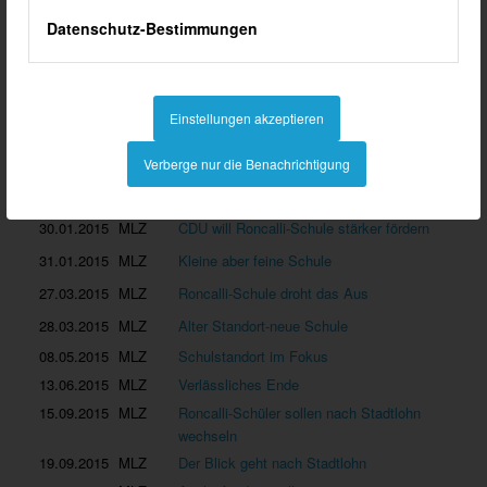
15.11.2013
MLZ
Das System Roncalli-Schule nicht
Datenschutz-Bestimmungen
abwickeln
23.11.2013
MLZ
Keine Denkverbote auferlegt
25.01.2014
MLZ
Zusätzlich 60.000 Euro für die
Einstellungen akzeptieren
Hauptschule
28.02.2014
MLZ
Lernen mit dem Tablett
Verberge nur die Benachrichtigung
21.03.2014
MLZ
Partner überlebenswichtig
30.01.2015
MLZ
CDU will Roncalli-Schule stärker fördern
31.01.2015
MLZ
Kleine aber feine Schule
27.03.2015
MLZ
Roncalli-Schule droht das Aus
28.03.2015
MLZ
Alter Standort-neue Schule
08.05.2015
MLZ
Schulstandort im Fokus
13.06.2015
MLZ
Verlässliches Ende
15.09.2015
MLZ
Roncalli-Schüler sollen nach Stadtlohn
wechseln
19.09.2015
MLZ
Der Blick geht nach Stadtlohn