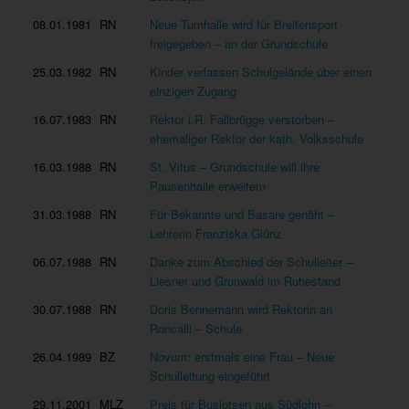
08.01.1981
RN
Neue Turnhalle wird für Breitensport
freigegeben – an der Grundschule
25.03.1982
RN
Kinder verlassen Schulgelände über einen
einzigen Zugang
16.07.1983
RN
Rektor i.R. Fallbrügge verstorben –
ehemaliger Rektor der kath. Volksschule
16.03.1988
RN
St. Vitus – Grundschule will ihre
Pausenhalle erweitern
31.03.1988
RN
Für Bekannte und Basare genäht –
Lehrerin Franziska Glünz
06.07.1988
RN
Danke zum Abschied der Schulleiter –
Liesner und Grunwald im Ruhestand
30.07.1988
RN
Doris Bennemann wird Rektorin an
Roncalli – Schule
26.04.1989
BZ
Novum: erstmals eine Frau – Neue
Schulleitung eingeführt
29.11.2001
MLZ
Preis für Buslotsen aus Südlohn –