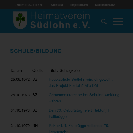
„Heimat Südlohn“
Kontakt
Impressum
Datenschutz
SCHULE/BILDUNG
Datum
Quelle
Titel / Schlagzeile
25.05.1972
BZ
Hauptschule Südlohn wird eingeweiht –
das Projekt kostet 5 Mio DM
25.10.1973
BZ
Gemeindeinteresse bei Schulentwicklung
wahren
31.10.1973
BZ
Den 70. Geburtstag feiert Rektor j.R.
Fallbrügge
31.10.1979
RN
Rektor i.R. Fallbrügge vollendet 75.
Lebensjahr