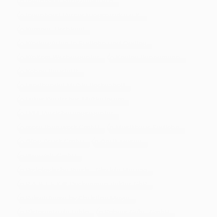
Ingenhorst Partyzeltverleih
Ingenhorst Verpackungsservice e.K.
Kemper Tischlerei
Kindergärten in Südlohn und Oeding
KipKom Werbeagentur
Kneipe Bennemann
Köhne Baustatik
Landhandel Mühle Böckenhoff
Lukas Deutsches Maklerforum
LVM-Versicherungsagentur
more than work GmbH
Musikhaus Südlohn
Oing Druck GmbH
Optik Mester
Pfreundt GmbH
Podologische Praxis - Giselda Marano
R A B T E X ® Deckenmanufaktur GbR
Reiseträume by Christina Meyer
Ristorante da Fabio
Robers Gebr. GmbH