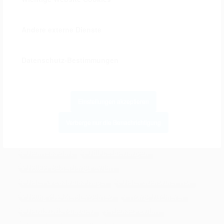
Gartengestaltung Dönnebrink
Gaststätte Hemmer-Robers
Andere externe Dienste
Gehling Haushaltswaren
Geling-Auto
German Windows
Getränke Robers GmbH
Datenschutz-Bestimmungen
GKT Holztechnik - Günter Kippert
Grenz-Apotheke Oeding
GTM Gitterroste + Treppen
Haus Georg
Einstellungen akzeptieren
Haus Terhörne
Hayk & Keppelhoff
Verberge nur die Benachrichtigung
Hemsing Architekturbüro
Hemsing Bau
Hemsing Fleischerei
Hemsing Metallbau GmbH
Henricus Stift
Hill Bedachungen
Hollad Bekleidungs GmbH
Hotel & Gasthaus Nagel
Hotel Südlohner Hof
Höing KFZ-Meisterbetrieb
Höing Tischlerei
Hörakustik Raupach
Idenses GmbH