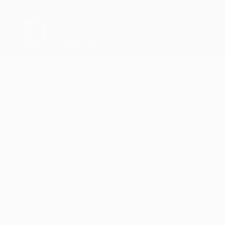
„Heimat Südlohn“
Kontakt
Impressum
Datenschutz
Agri V Raiffeisen eG
Weiterlesen
Anette´s Weindepot
Weiterlesen
Bischop Schreib- und Spielwaren
Weiterlesen