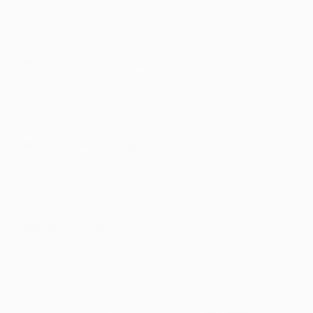
Weiterlesen
Hemsing Fleischerei
Weiterlesen
Hollad Bekleidungs GmbH
Weiterlesen
Idenses GmbH
Weiterlesen
2
3
1
Seite 1 von 3