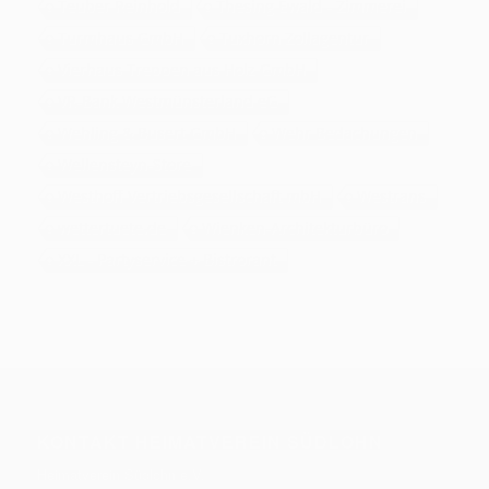
Teuber Reinhold
Thesing Ewald - Zimmerei
Turmhaus GmbH
Tuxhorn Zollagentur
Vierhaus Treppen aus Holz GmbH
VR-Bank Westmünsterland eG
Wehling & Busert GmbH
Wehr Bedachungen
Wellensteyn-Store
Westhoff Vertriebsgesellschaft mbH
Westrans
wettertuete.de
Wienken-Architekturbüro
XXL - Partyservice + Bistrorant
KONTAKT HEIMATVEREIN SÜDLOHN
Heimatverein Südlohn e.V.