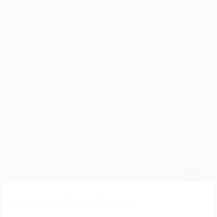
LEBEN UND ARBEITEN IN SÜDLOHN
Leben und Arbeiten in Südlohn
BEITRÄGE DURCHSUCHEN
Cookie and Privacy Settings