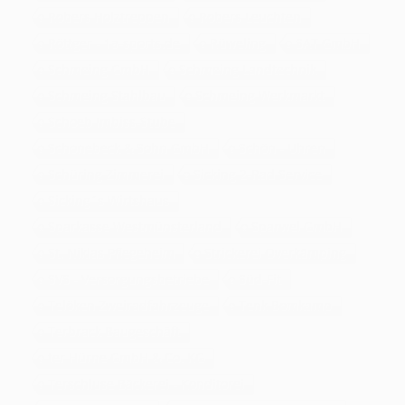
Robers Holztreppen
Robers Leuchten
Röttger - 1a-sports.de
Rüweling
SAT GmbH
Schmeing GmbH
Schmeing Landtechnik
Schmeing Stahlbau
Schmeing Werkmarkt
Schoeb Imbiss-Stube
Schonebeck & Sohn GmbH
Schön - Uhren
Schüring Zimmerei
Sicking 2-Rad Service
Sicking´s Wirtshaus
Sparkasse Westmünsterland
Sparwel GmbH
St. Niklas Pflegeheim
Strickerei Overkämping
SVS - Versorgungsbetriebe
Süd-Fit
Telöken Zweiradfahrzeuge
Tenk Bomkamp
Terbrack Baugeschäft
ter Hürne GmbH & Co. KG
Terschluse Bäckerei - Konditorei