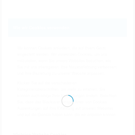
ÜBERSICHT
Agri V Raiffeisen eG
Anette´s Weindepot
Bauer GmbH
Baum Emming
Berthold Büsker Bestattungen
BEWITAL agri
Wie wir Cookies verwenden
BEWITAL petfood
BEWITAL Unternehmensgruppe
Wir können Cookies anfordern, die auf Ihrem Gerät
Bischop Schreib- und Spielwaren
eingestellt werden. Wir verwenden Cookies, um uns
mitzuteilen, wenn Sie unsere Websites besuchen, wie
Blütenträume Rexing
Burghotel Pass
Sie mit uns interagieren, Ihre Nutzererfahrung verbessern
Bußkamp & Becker GmbH & Co. KG
und Ihre Beziehung zu unserer Website anpassen.
Café Porthook
Cinema Ahaus Coesfeld Dülmen
Klicken Sie auf die verschiedenen
Deelmann
Demming - Ihr Friseur
Kategorienüberschriften, um mehr zu erfahren. Sie
können auch einige Ihrer Einstellungen ändern. Beachten
Dziuba & Tepferd
Dziuba Dämmtechnik
Sie, dass das Blockieren einiger Arten von Cookies
EDEKA - Lebensmittel
Eiscafé Florenz
Auswirkungen auf Ihre Erfahrung auf unseren Websites
Elektrotechnik Nienhaus
und auf die Dienste haben kann, die wir anbieten können.
Emmerich Putzgeschäft
Engel Apotheke
Galabau Fischer GmbH
Wichtige Website Cookies