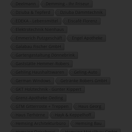
Deelmann
Demming - Ihr Friseur
Dziuba & Tepferd
Dziuba Dämmtechnik
EDEKA - Lebensmittel
Eiscafé Florenz
Elektrotechnik Nienhaus
Emmerich Putzgeschäft
Engel Apotheke
Galabau Fischer GmbH
Gartengestaltung Dönnebrink
Gaststätte Hemmer-Robers
Gehling Haushaltswaren
Geling-Auto
German Windows
Getränke Robers GmbH
GKT Holztechnik - Günter Kippert
Grenz-Apotheke Oeding
GTM Gitterroste + Treppen
Haus Georg
Haus Terhörne
Hayk & Keppelhoff
Hemsing Architekturbüro
Hemsing Bau
Hemsing Fleischerei
Hemsing Metallbau GmbH