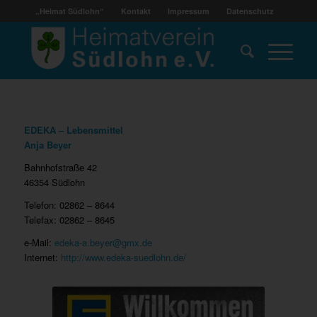
„Heimat Südlohn“
Kontakt
Impressum
Datenschutz
EDEKA – Lebensmittel
Anja Beyer
Bahnhofstraße 42
46354 Südlohn
Telefon: 02862 – 8644
Telefax: 02862 – 8645
e-Mail:
edeka-a.beyer@gmx.de
Internet:
http://www.edeka-suedlohn.de/