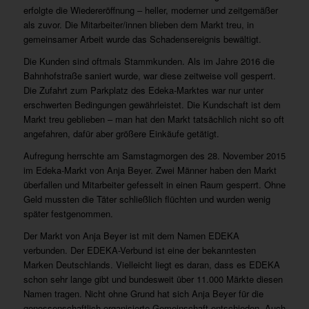
erfolgte die Wiedereröffnung – heller, moderner und zeitgemäßer
als zuvor. Die Mitarbeiter/innen blieben dem Markt treu, in
gemeinsamer Arbeit wurde das Schadensereignis bewältigt.
Die Kunden sind oftmals Stammkunden. Als im Jahre 2016 die
Bahnhofstraße saniert wurde, war diese zeitweise voll gesperrt.
Die Zufahrt zum Parkplatz des Edeka-Marktes war nur unter
erschwerten Bedingungen gewährleistet. Die Kundschaft ist dem
Markt treu geblieben – man hat den Markt tatsächlich nicht so oft
angefahren, dafür aber größere Einkäufe getätigt.
Aufregung herrschte am Samstagmorgen des 28. November 2015
im Edeka-Markt von Anja Beyer. Zwei Männer haben den Markt
überfallen und Mitarbeiter gefesselt in einen Raum gesperrt. Ohne
Geld mussten die Täter schließlich flüchten und wurden wenig
später festgenommen.
Der Markt von Anja Beyer ist mit dem Namen EDEKA
verbunden. Der EDEKA-Verbund ist eine der bekanntesten
Marken Deutschlands. Vielleicht liegt es daran, dass es EDEKA
schon sehr lange gibt und bundesweit über 11.000 Märkte diesen
Namen tragen. Nicht ohne Grund hat sich Anja Beyer für die
genossenschaftlich organisierte Gemeinschaft entschieden. Auch