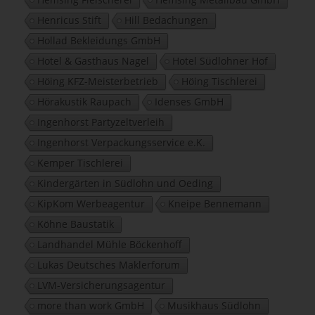
Henricus Stift
Hill Bedachungen
Hollad Bekleidungs GmbH
Hotel & Gasthaus Nagel
Hotel Südlohner Hof
Höing KFZ-Meisterbetrieb
Höing Tischlerei
Hörakustik Raupach
Idenses GmbH
Ingenhorst Partyzeltverleih
Ingenhorst Verpackungsservice e.K.
Kemper Tischlerei
Kindergärten in Südlohn und Oeding
KipKom Werbeagentur
Kneipe Bennemann
Köhne Baustatik
Landhandel Mühle Böckenhoff
Lukas Deutsches Maklerforum
LVM-Versicherungsagentur
more than work GmbH
Musikhaus Südlohn