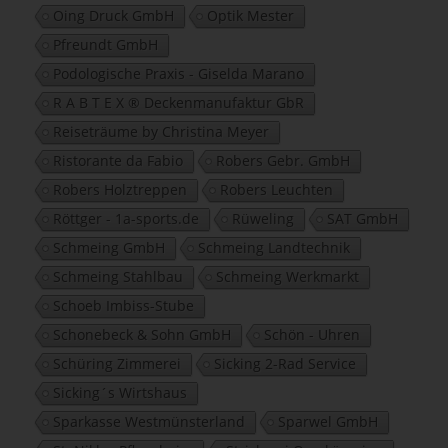
Oing Druck GmbH
Optik Mester
Pfreundt GmbH
Podologische Praxis - Giselda Marano
R A B T E X ® Deckenmanufaktur GbR
Reiseträume by Christina Meyer
Ristorante da Fabio
Robers Gebr. GmbH
Robers Holztreppen
Robers Leuchten
Röttger - 1a-sports.de
Rüweling
SAT GmbH
Schmeing GmbH
Schmeing Landtechnik
Schmeing Stahlbau
Schmeing Werkmarkt
Schoeb Imbiss-Stube
Schonebeck & Sohn GmbH
Schön - Uhren
Schüring Zimmerei
Sicking 2-Rad Service
Sicking´s Wirtshaus
Sparkasse Westmünsterland
Sparwel GmbH