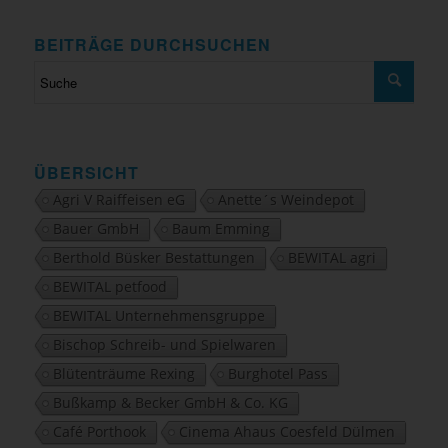
BEITRÄGE DURCHSUCHEN
ÜBERSICHT
Agri V Raiffeisen eG
Anette´s Weindepot
Bauer GmbH
Baum Emming
Berthold Büsker Bestattungen
BEWITAL agri
BEWITAL petfood
BEWITAL Unternehmensgruppe
Bischop Schreib- und Spielwaren
Blütenträume Rexing
Burghotel Pass
Bußkamp & Becker GmbH & Co. KG
Café Porthook
Cinema Ahaus Coesfeld Dülmen