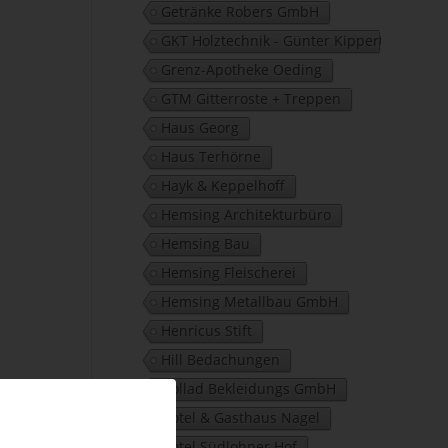
Getränke Robers GmbH
GKT Holztechnik - Günter Kippert
Grenz-Apotheke Oeding
GTM Gitterroste + Treppen
Haus Georg
Haus Terhörne
Hayk & Keppelhoff
Hemsing Architekturbüro
Hemsing Bau
Hemsing Fleischerei
Hemsing Metallbau GmbH
Henricus Stift
Hill Bedachungen
Hollad Bekleidungs GmbH
Hotel & Gasthaus Nagel
Hotel Südlohner Hof