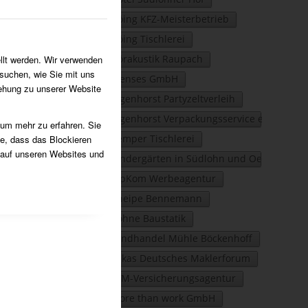
Höing KFZ-Meisterbetrieb
Höing Tischlerei
Hörakustik Raupach
llt werden. Wir verwenden
suchen, wie Sie mit uns
Idenses GmbH
iehung zu unserer Website
Ingenhorst Partyzeltverleih
Ingenhorst Verpackungsservice e.K.
 um mehr zu erfahren. Sie
Kemper Tischlerei
ie, dass das Blockieren
 auf unseren Websites und
Kindergärten in Südlohn und Oeding
KipKom Werbeagentur
Kneipe Bennemann
Köhne Baustatik
Landhandel Mühle Böckenhoff
Lukas Deutsches Maklerforum
LVM-Versicherungsagentur
more than work GmbH