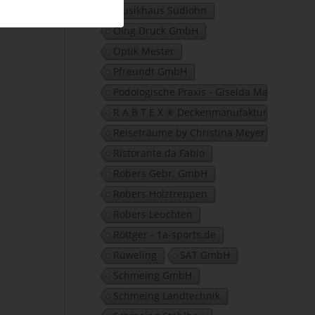
Musikhaus Südlohn
Oing Druck GmbH
Optik Mester
Pfreundt GmbH
Podologische Praxis - Giselda Marano
R A B T E X ® Deckenmanufaktur GbR
Reiseträume by Christina Meyer
Ristorante da Fabio
Robers Gebr. GmbH
Robers Holztreppen
Robers Leuchten
Röttger - 1a-sports.de
Rüweling
SAT GmbH
Schmeing GmbH
Schmeing Landtechnik