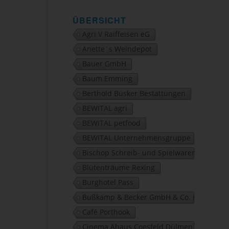
ÜBERSICHT
Agri V Raiffeisen eG
Anette´s Weindepot
Bauer GmbH
Baum Emming
Berthold Büsker Bestattungen
BEWITAL agri
BEWITAL petfood
BEWITAL Unternehmensgruppe
Bischop Schreib- und Spielwaren
Blütenträume Rexing
Burghotel Pass
Bußkamp & Becker GmbH & Co. KG
Café Porthook
Cinema Ahaus Coesfeld Dülmen