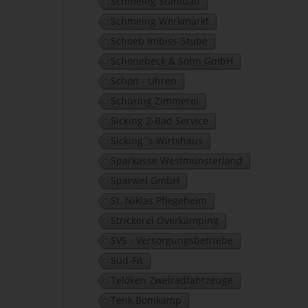
Schmeing Stahlbau
Schmeing Werkmarkt
Schoeb Imbiss-Stube
Schonebeck & Sohn GmbH
Schön - Uhren
Schüring Zimmerei
Sicking 2-Rad Service
Sicking´s Wirtshaus
Sparkasse Westmünsterland
Sparwel GmbH
St. Niklas Pflegeheim
Strickerei Overkämping
SVS - Versorgungsbetriebe
Süd-Fit
Telöken Zweiradfahrzeuge
Tenk Bomkamp