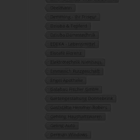
Deelmann
Demming - Ihr Friseur
Dziuba & Tepferd
Dziuba Dämmtechnik
EDEKA - Lebensmittel
Eiscafé Florenz
Elektrotechnik Nienhaus
Emmerich Putzgeschäft
Engel Apotheke
Galabau Fischer GmbH
Gartengestaltung Dönnebrink
Gaststätte Hemmer-Robers
Gehling Haushaltswaren
Geling-Auto
German Windows