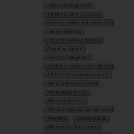
Terbrack Baugeschäft
ter Hürne GmbH & Co. KG
Terschluse Bäckerei - Konditorei
Teuber Reinhold
Thesing Ewald - Zimmerei
Turmhaus GmbH
Tuxhorn Zollagentur
Vierhaus Treppen aus Holz GmbH
VR-Bank Westmünsterland eG
Wehling & Busert GmbH
Wehr Bedachungen
Wellensteyn-Store
Westhoff Vertriebsgesellschaft mbH
Westrans
wettertuete.de
Wienken-Architekturbüro