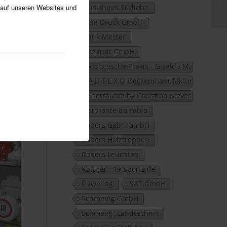
 auf unseren Websites und
Musikhaus Südlohn
Oing Druck GmbH
Optik Mester
Pfreundt GmbH
Podologische Praxis - Giselda Marano
R A B T E X ® Deckenmanufaktur GbR
Reiseträume by Christina Meyer
Ristorante da Fabio
Robers Gebr. GmbH
Robers Holztreppen
Robers Leuchten
Röttger - 1a-sports.de
Rüweling
SAT GmbH
Schmeing GmbH
Schmeing Landtechnik