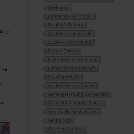
Deelmann
Demming - Ihr Friseur
Dziuba & Tepferd
fänger
Dziuba Dämmtechnik
EDEKA - Lebensmittel
Eiscafé Florenz
Elektrotechnik Nienhaus
Emmerich Putzgeschäft
 mehr
Engel Apotheke
e
Galabau Fischer GmbH
n
Gartengestaltung Dönnebrink
er
Gaststätte Hemmer-Robers
Gehling Haushaltswaren
Geling-Auto
German Windows