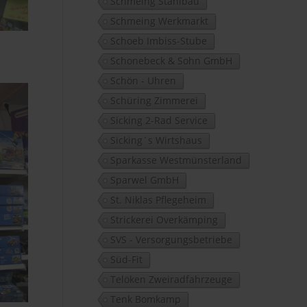
Schmeing Stahlbau
Schmeing Werkmarkt
Schoeb Imbiss-Stube
Schonebeck & Sohn GmbH
Schön - Uhren
Schüring Zimmerei
Sicking 2-Rad Service
Sicking´s Wirtshaus
Sparkasse Westmünsterland
Sparwel GmbH
St. Niklas Pflegeheim
Strickerei Overkämping
SVS - Versorgungsbetriebe
Süd-Fit
Telöken Zweiradfahrzeuge
Tenk Bomkamp