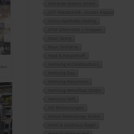
Getränke Robers GmbH
GKT Holztechnik - Günter Kippert
Grenz-Apotheke Oeding
GTM Gitterroste + Treppen
Haus Georg
Haus Terhörne
Hayk & Keppelhoff
t
Hemsing Architekturbüro
chnet
Hemsing Bau
Hemsing Fleischerei
Hemsing Metallbau GmbH
Henricus Stift
Hill Bedachungen
Hollad Bekleidungs GmbH
Hotel & Gasthaus Nagel
Hotel Südlohner Hof