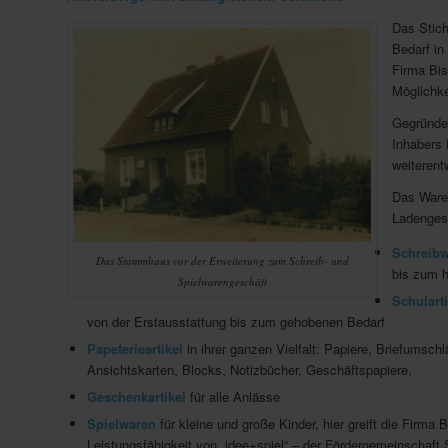
Das Stich
Bedarf in
Firma Bis
Möglichke
Gegründe
Inhabers 
weiterent
Das Ware
Ladengesc
Schreib
Das Stammhaus vor der Erweiterung zum Schreib- und
bis zum h
Spielwarengeschäft
Schularti
von der Erstausstattung bis zum gehobenen Bedarf
Papeterieartikel
in ihrer ganzen Vielfalt: Papiere, Briefumschl
Ansichtskarten, Blocks, Notizbücher, Geschäftspapiere,
Geschenkartikel
für alle Anlässe
Spielwaren
für kleine und große Kinder, hier greift die Firma 
Leistungsfähigkeit von „idee+spiel“ – der Fördergemeinschaft 