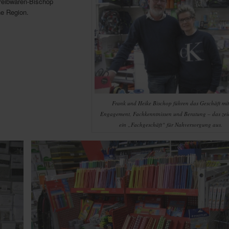
reibwaren-Bischop
he Region.
Frank und Heike Bischop führen das Geschäft mi
Engagement, Fachkenntnissen und Beratung – das zei
ein „Fachgeschäft“ für Nahversorgung aus.