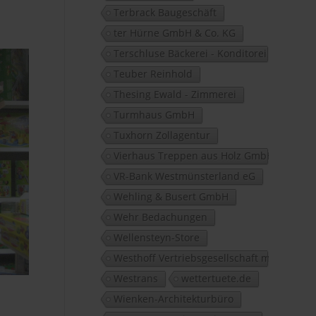
Terbrack Baugeschäft
ter Hürne GmbH & Co. KG
Terschluse Bäckerei - Konditorei
Teuber Reinhold
Thesing Ewald - Zimmerei
Turmhaus GmbH
Tuxhorn Zollagentur
Vierhaus Treppen aus Holz GmbH
VR-Bank Westmünsterland eG
Wehling & Busert GmbH
Wehr Bedachungen
Wellensteyn-Store
Westhoff Vertriebsgesellschaft mbH
Westrans
wettertuete.de
Wienken-Architekturbüro