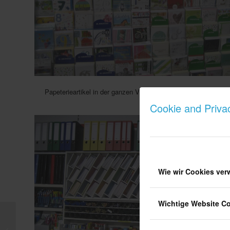
Papeterieartikel in der ganzen Vielfalt!
Cookie and Priva
Wie wir Cookies ve
Wichtige Website C
Blütenträume Rexing