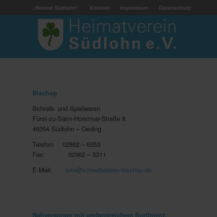
„Heimat Südlohn“
Kontakt
Impressum
Datenschutz
Bischop
Schreib- und Spielwaren
Fürst-zu-Salm-Horstmar-Straße 8
46354 Südlohn – Oeding
Telefon: 02862 – 6353
Fax: 02962 – 5311
E-Mail:
info@schreibwaren-bischop.de
Nahversorger mit umfangreichem Sortiment.