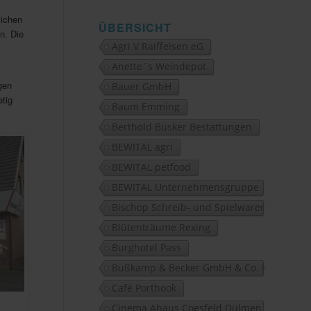
lichen
ÜBERSICHT
n. Die
Agri V Raiffeisen eG
Anette´s Weindepot
gen
Bauer GmbH
tig
Baum Emming
Berthold Büsker Bestattungen
BEWITAL agri
BEWITAL petfood
BEWITAL Unternehmensgruppe
Bischop Schreib- und Spielwaren
Blütenträume Rexing
Burghotel Pass
Bußkamp & Becker GmbH & Co. KG
Café Porthook
Cinema Ahaus Coesfeld Dülmen