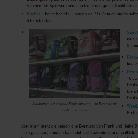
Verband der Spielwarenbranche bietet das ganze Spektrum al
Bücher
– heute bestellt – morgen da! Mit Genugtuung berichte
Internetportale.
Schu
ist ei
Sicher
Biome
beste
Deuts
15 Jah
Deuts
Diens
Deuts
Schulranzen gehören zur Kernkompetenz – mit Beratung für
WestL
Kinder und Eltern.
Partne
Über allem steht die persönliche Beratung von Frank und Heike B
allein gelassen, sondern kann sich auf Zuwendung und qualifizier