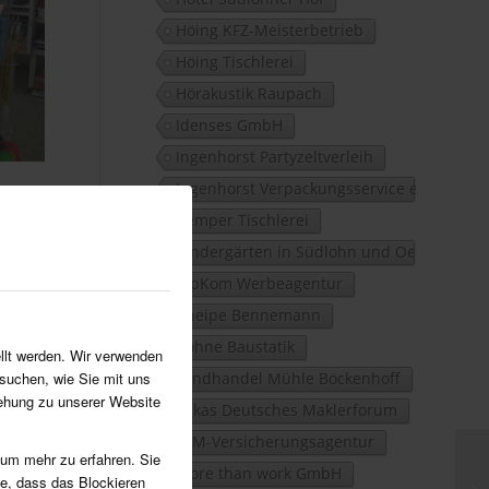
Höing KFZ-Meisterbetrieb
Höing Tischlerei
Hörakustik Raupach
Idenses GmbH
Ingenhorst Partyzeltverleih
Ingenhorst Verpackungsservice e.K.
Kemper Tischlerei
Kindergärten in Südlohn und Oeding
KipKom Werbeagentur
Kneipe Bennemann
Köhne Baustatik
llt werden. Wir verwenden
suchen, wie Sie mit uns
Landhandel Mühle Böckenhoff
iehung zu unserer Website
Lukas Deutsches Maklerforum
LVM-Versicherungsagentur
 um mehr zu erfahren. Sie
more than work GmbH
ie, dass das Blockieren