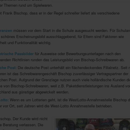
ler Themen rund um Spielwaren.
t Frank Bischop, dass er in der Regel schneller liefert als verschiedene
lranzen
müssen vor dem Start in die Schule ausgesucht werden. Für Schulan
n schönes Erscheinungsbild ausschlaggebend, für Eltern sind Faktoren wie
heit und Funktionalität wichtig.
trische Passbilder
für Ausweise oder Bewerbungsunterlagen nach den
henden Richtlinien runden das Leistungsbild von Bischop-Schreibwaren ab.
che Post:
Die deutsche Post unterhält ein flächendeckendes Filialnetz. Seit
ren ist das Schreibwarengeschäft Bischop zuverlässiger Vertragspartner der
chen Post. Aufgrund der Grenzlage nutzen auch viele holländische Kunden di
te von Bischop-Schreibwaren, weil z.B. Paketdienstleistungen ins Ausland vo
chland aus günstiger abgewickelt werden.
otto:
Wenn es um Lotterien geht, ist die WestLotto-Annahmestelle Bischop d
r vor Ort, seit Jahren wird die West-Lotto Annahmestelle betrieben.
ischop. Der Kunde wird nicht
te Beratung verlassen. Die