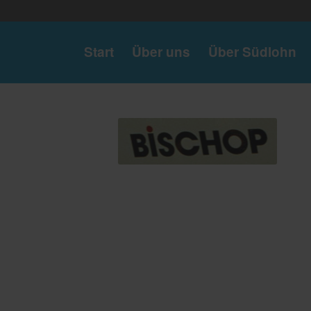
Start
Über uns
Über Südlohn