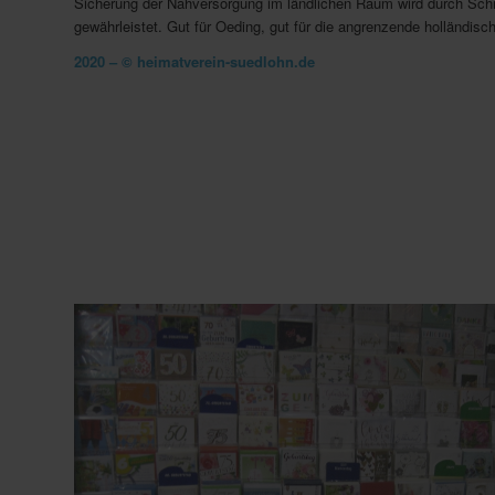
Sicherung der Nahversorgung im ländlichen Raum wird durch Sch
gewährleistet. Gut für Oeding, gut für die angrenzende holländisc
2020 – © heimatverein-suedlohn.de