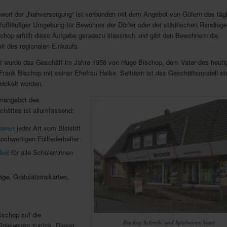
wort der „Nahversorgung“ ist verbunden mit dem Angebot von Gütern des täg
 fußläufiger Umgebung für Bewohner der Dörfer oder der städtischen Randlage
chop erfüllt diese Aufgabe geradezu klassisch und gibt den Bewohnern die
it des regionalen Einkaufs.
t wurde das Geschäft im Jahre 1958 von Hugo Bischop, dem Vater des heuti
Frank Bischop mit seiner Ehefrau Heike. Seitdem ist das Geschäftsmodell ste
wickelt worden.
nangebot des
häftes ist allumfassend:
waren
jeder Art vom Bleistift
ochwertigen Füllfederhalter
kel
für alle Schüler/innen
äge, Gratulationskarten,
Bischop auf die
Bischop Schreib- und Spielwaren heute
Spielwaren zurück. Dieser