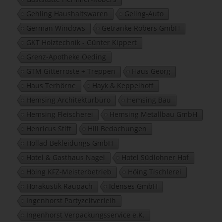
Gehling Haushaltswaren
Geling-Auto
German Windows
Getränke Robers GmbH
GKT Holztechnik - Günter Kippert
Grenz-Apotheke Oeding
GTM Gitterroste + Treppen
Haus Georg
Haus Terhörne
Hayk & Keppelhoff
Hemsing Architekturbüro
Hemsing Bau
Hemsing Fleischerei
Hemsing Metallbau GmbH
Henricus Stift
Hill Bedachungen
Hollad Bekleidungs GmbH
Hotel & Gasthaus Nagel
Hotel Südlohner Hof
Höing KFZ-Meisterbetrieb
Höing Tischlerei
Hörakustik Raupach
Idenses GmbH
Ingenhorst Partyzeltverleih
Ingenhorst Verpackungsservice e.K.