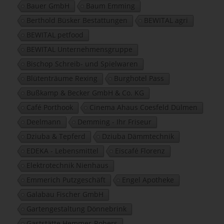
Bauer GmbH
Baum Emming
Berthold Büsker Bestattungen
BEWITAL agri
BEWITAL petfood
BEWITAL Unternehmensgruppe
Bischop Schreib- und Spielwaren
Blütenträume Rexing
Burghotel Pass
Bußkamp & Becker GmbH & Co. KG
Café Porthook
Cinema Ahaus Coesfeld Dülmen
Deelmann
Demming - Ihr Friseur
Dziuba & Tepferd
Dziuba Dämmtechnik
EDEKA - Lebensmittel
Eiscafé Florenz
Elektrotechnik Nienhaus
Emmerich Putzgeschäft
Engel Apotheke
Galabau Fischer GmbH
Gartengestaltung Dönnebrink
Gaststätte Hemmer-Robers