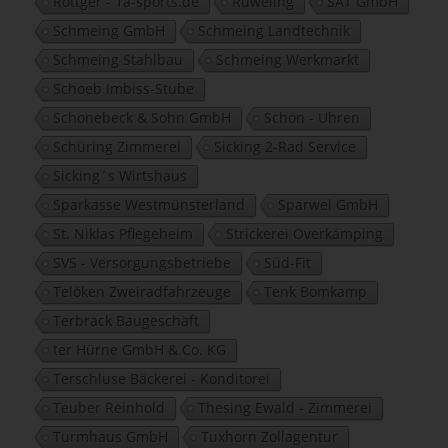
Röttger - 1a-sports.de
Rüweling
SAT GmbH
Schmeing GmbH
Schmeing Landtechnik
Schmeing Stahlbau
Schmeing Werkmarkt
Schoeb Imbiss-Stube
Schonebeck & Sohn GmbH
Schön - Uhren
Schüring Zimmerei
Sicking 2-Rad Service
Sicking´s Wirtshaus
Sparkasse Westmünsterland
Sparwel GmbH
St. Niklas Pflegeheim
Strickerei Overkämping
SVS - Versorgungsbetriebe
Süd-Fit
Telöken Zweiradfahrzeuge
Tenk Bomkamp
Terbrack Baugeschäft
ter Hürne GmbH & Co. KG
Terschluse Bäckerei - Konditorei
Teuber Reinhold
Thesing Ewald - Zimmerei
Turmhaus GmbH
Tuxhorn Zollagentur