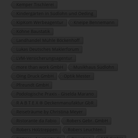
Kemper Tischlerei
Kindergärten in Südlohn und Oeding
KipKom Werbeagentur
Kneipe Bennemann
Köhne Baustatik
Landhandel Mühle Böckenhoff
Lukas Deutsches Maklerforum
LVM-Versicherungsagentur
more than work GmbH
Musikhaus Südlohn
Oing Druck GmbH
Optik Mester
Pfreundt GmbH
Podologische Praxis - Giselda Marano
R A B T E X ® Deckenmanufaktur GbR
Reiseträume by Christina Meyer
Ristorante da Fabio
Robers Gebr. GmbH
Robers Holztreppen
Robers Leuchten