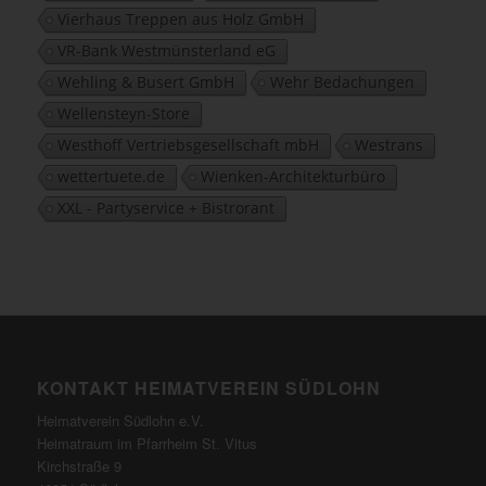
Vierhaus Treppen aus Holz GmbH
VR-Bank Westmünsterland eG
Wehling & Busert GmbH
Wehr Bedachungen
Wellensteyn-Store
Westhoff Vertriebsgesellschaft mbH
Westrans
wettertuete.de
Wienken-Architekturbüro
XXL - Partyservice + Bistrorant
KONTAKT HEIMATVEREIN SÜDLOHN
Heimatverein Südlohn e.V.
Heimatraum im Pfarrheim St. Vitus
Kirchstraße 9