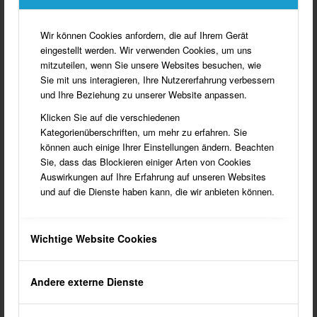
Norbert Dönnebrink, Ramsdorfer-Straße 30, 46354 Südlohn,
Tel. 02862 – 700007
Wir können Cookies anfordern, die auf Ihrem Gerät
Dieter Thomes, Am Esch 12, 46354 Südlohn, Tel. 02862 –
eingestellt werden. Wir verwenden Cookies, um uns
8070
mitzuteilen, wenn Sie unsere Websites besuchen, wie
kontakt@heimatverein-suedlohn.de
Sie mit uns interagieren, Ihre Nutzererfahrung verbessern
und Ihre Beziehung zu unserer Website anpassen.
Download Anmeldung des Heimatvereins Südlohn
Klicken Sie auf die verschiedenen
Kategorienüberschriften, um mehr zu erfahren. Sie
können auch einige Ihrer Einstellungen ändern. Beachten
Sie, dass das Blockieren einiger Arten von Cookies
Auswirkungen auf Ihre Erfahrung auf unseren Websites
und auf die Dienste haben kann, die wir anbieten können.
Heimatverein Südlohn e.V.
Wichtige Website Cookies
Gründung / Ziele
Vorstand
Andere externe Dienste
Heimatraum
Satzung