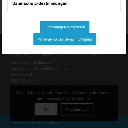
Mitglied werden
Datenschutz-Bestimmungen
Einstellungen akzeptieren
Verberge nur die Benachrichtigung
KONTAKT HEIMATVEREIN SÜDLOHN
Heimatverein Südlohn e.V.
Heimatraum im Pfarrheim St. Vitus
Kirchstraße 9
46354 Südlohn
E-Mail:
kontakt@heimatverein-suedlohn.de
Diese Seite verwendet Cookies. Sie können die Cookies
hier anpassen bzw. akzeptieren
OK
Einstellungen
© Copyright - Heimatvereine Südlohn