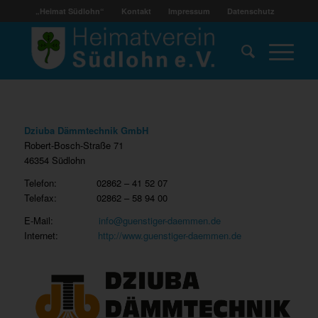
„Heimat Südlohn“
Kontakt
Impressum
Datenschutz
Dziuba Dämmtechnik GmbH
Robert-Bosch-Straße 71
46354 Südlohn
Telefon: 02862 – 41 52 07
Telefax: 02862 – 58 94 00
E-Mail:
info@guenstiger-daemmen.de
Internet:
http://www.guenstiger-daemmen.de