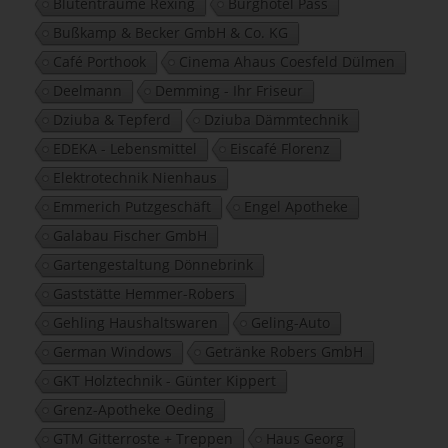
Blütenträume Rexing
Burghotel Pass
Bußkamp & Becker GmbH & Co. KG
Café Porthook
Cinema Ahaus Coesfeld Dülmen
Deelmann
Demming - Ihr Friseur
Dziuba & Tepferd
Dziuba Dämmtechnik
EDEKA - Lebensmittel
Eiscafé Florenz
Elektrotechnik Nienhaus
Emmerich Putzgeschäft
Engel Apotheke
Galabau Fischer GmbH
Gartengestaltung Dönnebrink
Gaststätte Hemmer-Robers
Gehling Haushaltswaren
Geling-Auto
German Windows
Getränke Robers GmbH
GKT Holztechnik - Günter Kippert
Grenz-Apotheke Oeding
GTM Gitterroste + Treppen
Haus Georg