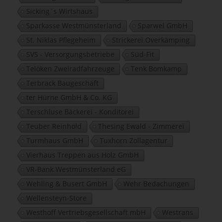
Sicking´s Wirtshaus
Sparkasse Westmünsterland
Sparwel GmbH
St. Niklas Pflegeheim
Strickerei Overkämping
SVS - Versorgungsbetriebe
Süd-Fit
Telöken Zweiradfahrzeuge
Tenk Bomkamp
Terbrack Baugeschäft
ter Hürne GmbH & Co. KG
Terschluse Bäckerei - Konditorei
Teuber Reinhold
Thesing Ewald - Zimmerei
Turmhaus GmbH
Tuxhorn Zollagentur
Vierhaus Treppen aus Holz GmbH
VR-Bank Westmünsterland eG
Wehling & Busert GmbH
Wehr Bedachungen
Wellensteyn-Store
Westhoff Vertriebsgesellschaft mbH
Westrans