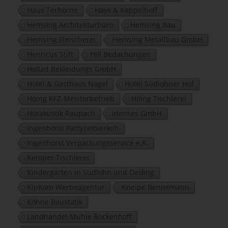
Haus Terhörne
Hayk & Keppelhoff
Hemsing Architekturbüro
Hemsing Bau
Hemsing Fleischerei
Hemsing Metallbau GmbH
Henricus Stift
Hill Bedachungen
Hollad Bekleidungs GmbH
Hotel & Gasthaus Nagel
Hotel Südlohner Hof
Höing KFZ-Meisterbetrieb
Höing Tischlerei
Hörakustik Raupach
Idenses GmbH
Ingenhorst Partyzeltverleih
Ingenhorst Verpackungsservice e.K.
Kemper Tischlerei
Kindergärten in Südlohn und Oeding
KipKom Werbeagentur
Kneipe Bennemann
Köhne Baustatik
Landhandel Mühle Böckenhoff