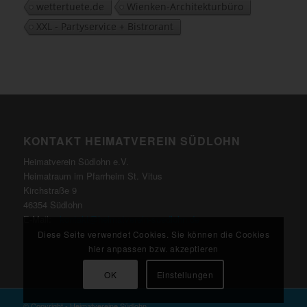
wettertuete.de
Wienken-Architekturbüro
XXL - Partyservice + Bistrorant
KONTAKT HEIMATVEREIN SÜDLOHN
Heimatverein Südlohn e.V.
Heimatraum im Pfarrheim St. Vitus
Kirchstraße 9
46354 Südlohn
E-Mail:
kontakt@heimatverein-suedlohn.de
Diese Seite verwendet Cookies. Sie können die Cookies
hier anpassen bzw. akzeptieren
OK
Einstellungen
© Copyright - Heimatvereine Südlohn