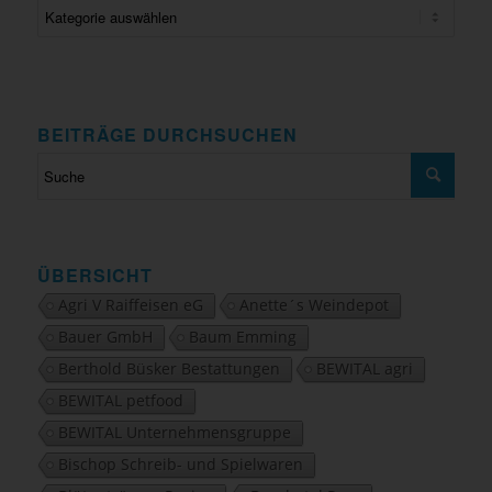
BEITRÄGE DURCHSUCHEN
ÜBERSICHT
Agri V Raiffeisen eG
Anette´s Weindepot
Bauer GmbH
Baum Emming
Berthold Büsker Bestattungen
BEWITAL agri
BEWITAL petfood
BEWITAL Unternehmensgruppe
Bischop Schreib- und Spielwaren