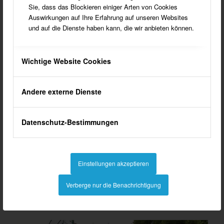
Sie, dass das Blockieren einiger Arten von Cookies
Auswirkungen auf Ihre Erfahrung auf unseren Websites
und auf die Dienste haben kann, die wir anbieten können.
Wichtige Website Cookies
Andere externe Dienste
Datenschutz-Bestimmungen
Einstellungen akzeptieren
Ungezählte Ein- und Zweifamilienhäuser wurden von
Verberge nur die Benachrichtigung
Dziuba-Dämmtechnik fachgerecht mittells Einblastechnik
gedämmt.