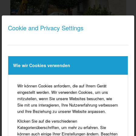
Cookie and Privacy Settings
Ungezählte Ein- und Zweifamilienhäuser wurden von
Dziuba-Dämmtechnik fachgerecht mittells Einblastechnik
Wie wir Cookies verwenden
gedämmt.
Wir können Cookies anfordern, die auf Ihrem Gerät
eingestellt werden. Wir verwenden Cookies, um uns
mitzuteilen, wenn Sie unsere Websites besuchen, wie
Sie mit uns interagieren, Ihre Nutzererfahrung verbessern
und Ihre Beziehung zu unserer Website anpassen.
Klicken Sie auf die verschiedenen
Kategorienüberschriften, um mehr zu erfahren. Sie
können auch einige Ihrer Einstellungen ändern. Beachten