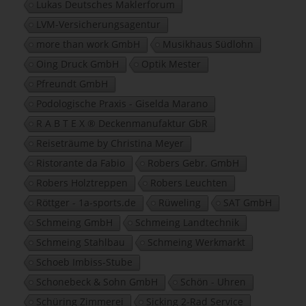
Lukas Deutsches Maklerforum
LVM-Versicherungsagentur
more than work GmbH
Musikhaus Südlohn
Oing Druck GmbH
Optik Mester
Pfreundt GmbH
Podologische Praxis - Giselda Marano
R A B T E X ® Deckenmanufaktur GbR
Reiseträume by Christina Meyer
Ristorante da Fabio
Robers Gebr. GmbH
Robers Holztreppen
Robers Leuchten
Röttger - 1a-sports.de
Rüweling
SAT GmbH
Schmeing GmbH
Schmeing Landtechnik
Schmeing Stahlbau
Schmeing Werkmarkt
Schoeb Imbiss-Stube
Schonebeck & Sohn GmbH
Schön - Uhren
Schüring Zimmerei
Sicking 2-Rad Service