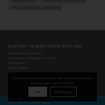
wettertuete.de
Wienken-Architekturbüro
XXL - Partyservice + Bistrorant
KONTAKT HEIMATVEREIN SÜDLOHN
Heimatverein Südlohn e.V.
Heimatraum im Pfarrheim St. Vitus
Kirchstraße 9
46354 Südlohn
E-Mail:
kontakt@heimatverein-suedlohn.de
Diese Seite verwendet Cookies. Sie können die Cookies
hier anpassen bzw. akzeptieren
OK
Einstellungen
© Copyright - Heimatvereine Südlohn