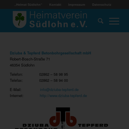
„Heimat Südlohn“
Kontakt
Impressum
Datenschutz
Dziuba & Tepferd
Betonbohrgesellschaft mbH
Robert-Bosch-Straße 71
46354 Südlohn
Telefon: 02862 – 58 98 95
Telefax: 02862 – 58 94 00
E-Mail:
info@dziuba-tepferd.de
Internet:
http://www.dziuba-tepferd.de