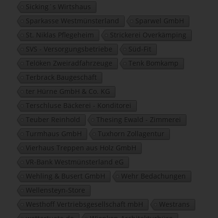
Sicking´s Wirtshaus
Sparkasse Westmünsterland
Sparwel GmbH
St. Niklas Pflegeheim
Strickerei Overkämping
SVS - Versorgungsbetriebe
Süd-Fit
Telöken Zweiradfahrzeuge
Tenk Bomkamp
Terbrack Baugeschäft
ter Hürne GmbH & Co. KG
Terschluse Bäckerei - Konditorei
Teuber Reinhold
Thesing Ewald - Zimmerei
Turmhaus GmbH
Tuxhorn Zollagentur
Vierhaus Treppen aus Holz GmbH
VR-Bank Westmünsterland eG
Wehling & Busert GmbH
Wehr Bedachungen
Wellensteyn-Store
Westhoff Vertriebsgesellschaft mbH
Westrans