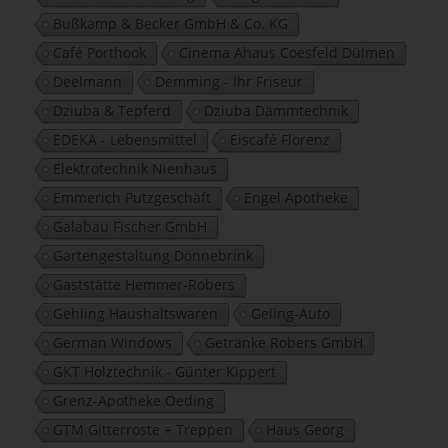
Bußkamp & Becker GmbH & Co. KG
Café Porthook
Cinema Ahaus Coesfeld Dülmen
Deelmann
Demming - Ihr Friseur
Dziuba & Tepferd
Dziuba Dämmtechnik
EDEKA - Lebensmittel
Eiscafé Florenz
Elektrotechnik Nienhaus
Emmerich Putzgeschäft
Engel Apotheke
Galabau Fischer GmbH
Gartengestaltung Dönnebrink
Gaststätte Hemmer-Robers
Gehling Haushaltswaren
Geling-Auto
German Windows
Getränke Robers GmbH
GKT Holztechnik - Günter Kippert
Grenz-Apotheke Oeding
GTM Gitterroste + Treppen
Haus Georg