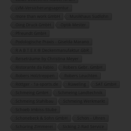
LVM-Versicherungsagentur
more than work GmbH
Musikhaus Südlohn
Oing Druck GmbH
Optik Mester
Pfreundt GmbH
Podologische Praxis - Giselda Marano
R A B T E X ® Deckenmanufaktur GbR
Reiseträume by Christina Meyer
Ristorante da Fabio
Robers Gebr. GmbH
Robers Holztreppen
Robers Leuchten
Röttger - 1a-sports.de
Rüweling
SAT GmbH
Schmeing GmbH
Schmeing Landtechnik
Schmeing Stahlbau
Schmeing Werkmarkt
Schoeb Imbiss-Stube
Schonebeck & Sohn GmbH
Schön - Uhren
Schüring Zimmerei
Sicking 2-Rad Service