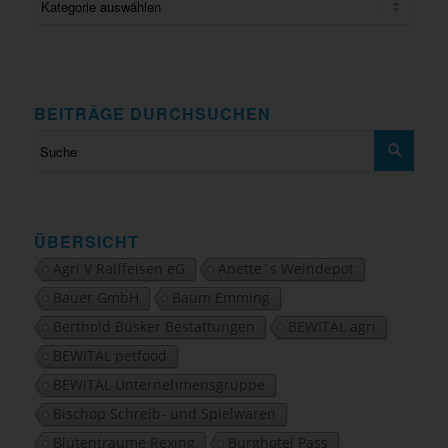
BEITRÄGE DURCHSUCHEN
ÜBERSICHT
Agri V Raiffeisen eG
Anette´s Weindepot
Bauer GmbH
Baum Emming
Berthold Büsker Bestattungen
BEWITAL agri
BEWITAL petfood
BEWITAL Unternehmensgruppe
Bischop Schreib- und Spielwaren
Blütenträume Rexing
Burghotel Pass