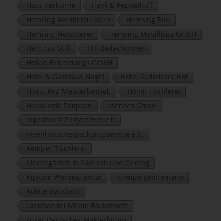
Haus Terhörne
Hayk & Keppelhoff
Hemsing Architekturbüro
Hemsing Bau
Hemsing Fleischerei
Hemsing Metallbau GmbH
Henricus Stift
Hill Bedachungen
Hollad Bekleidungs GmbH
Hotel & Gasthaus Nagel
Hotel Südlohner Hof
Höing KFZ-Meisterbetrieb
Höing Tischlerei
Hörakustik Raupach
Idenses GmbH
Ingenhorst Partyzeltverleih
Ingenhorst Verpackungsservice e.K.
Kemper Tischlerei
Kindergärten in Südlohn und Oeding
KipKom Werbeagentur
Kneipe Bennemann
Köhne Baustatik
Landhandel Mühle Böckenhoff
Lukas Deutsches Maklerforum