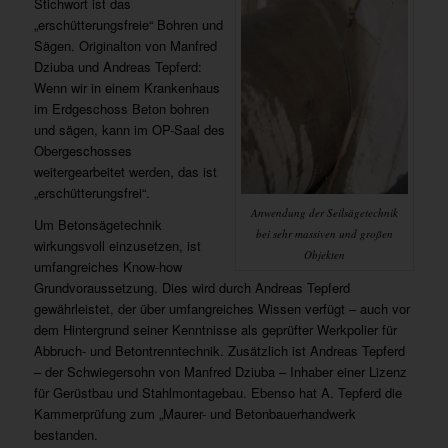
Stichwort ist das
„erschütterungsfreie“ Bohren und
Sägen. Originalton von Manfred
Dziuba und Andreas Tepferd:
Wenn wir in einem Krankenhaus
im Erdgeschoss Beton bohren
und sägen, kann im OP-Saal des
Obergeschosses
weitergearbeitet werden, das ist
„erschütterungsfrei“.
Anwendung der Seilsägetechnik
Um Betonsägetechnik
bei sehr massiven und großen
wirkungsvoll einzusetzen, ist
Objekten
umfangreiches Know-how
Grundvoraussetzung. Dies wird durch Andreas Tepferd
gewährleistet, der über umfangreiches Wissen verfügt – auch vor
dem Hintergrund seiner Kenntnisse als geprüfter Werkpolier für
Abbruch- und Betontrenntechnik. Zusätzlich ist Andreas Tepferd
– der Schwiegersohn von Manfred Dziuba – Inhaber einer Lizenz
für Gerüstbau und Stahlmontagebau. Ebenso hat A. Tepferd die
Kammerprüfung zum „Maurer- und Betonbauerhandwerk
bestanden.