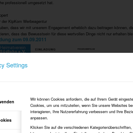
e professionell umgesetzt hat.
ppert
r der KipKom Werbeagentur
auben, dass wir mit unserem Engagement erheblich dazu beitragen können, die
tieren, dass das Bewusstsein für diese wertvollen Dinge nicht nur erhalten bl
adung zum 09.09.2011
cy Settings
Wir können Cookies anfordern, die auf Ihrem Gerät eingeste
rwenden
Cookies, um uns mitzuteilen, wenn Sie unsere Websites be
LADUNG – DOWNLOAD
interagieren, Ihre Nutzererfahrung verbessern und Ihre Bez
anpassen.
ookies
Klicken Sie auf die verschiedenen Kategorienüberschriften,