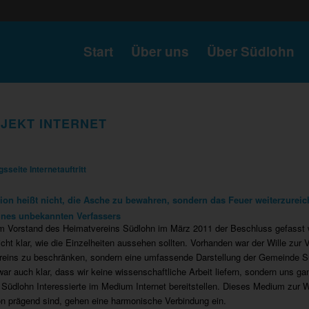
Start
Über uns
Über Südlohn
JEKT INTERNET
gsseite Internetauftritt
tion heißt nicht, die Asche zu bewahren, sondern das Feuer weiterzureic
eines unbekannten Verfassers
m Vorstand des Heimatvereins Südlohn im März 2011 der Beschluss gefasst wurd
cht klar, wie die Einzelheiten aussehen sollten. Vorhanden war der Wille zur 
reins zu beschränken, sondern eine umfassende Darstellung der Gemeinde Sü
war auch klar, dass wir keine wissenschaftliche Arbeit liefern, sondern uns g
 Südlohn Interessierte im Medium Internet bereitstellen. Dieses Medium zur 
ion prägend sind, gehen eine harmonische Verbindung ein.