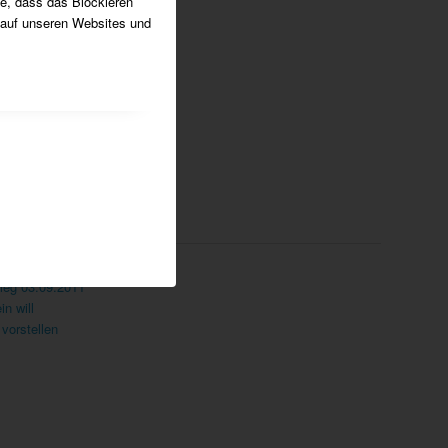
ie, dass das Blockieren
 auf unseren Websites und
leg 03.09.2011
n will
vorstellen