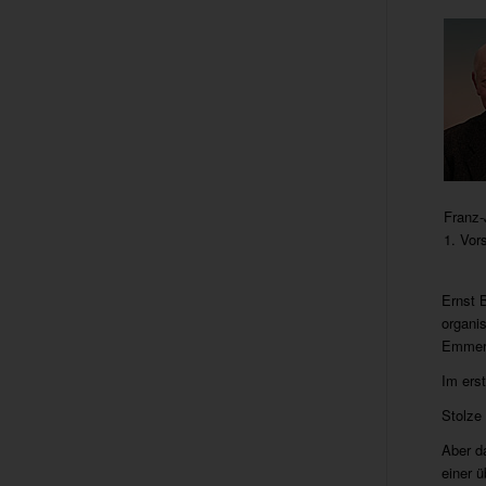
Franz
1. Vor
Ernst 
organi
Emmeri
Im ers
Stolze
Aber da
einer ü