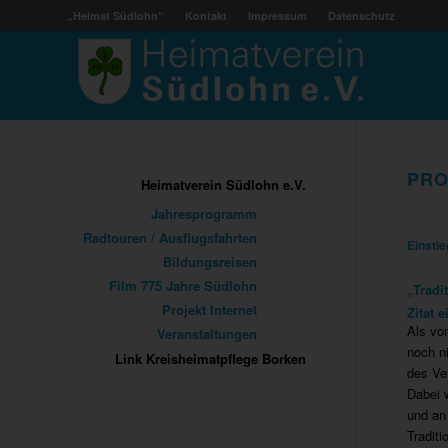
„Heimat Südlohn“
Kontakt
Impressum
Datenschutz
PRO
Heimatverein Südlohn e.V.
Jahresprogramm
Radtouren / Ausflugsfahrten
Einstie
Bildungsreisen
Film 775 Jahre Südlohn
„Tradi
Projekt Internet
Zitat 
Als vo
Veranstaltungen
noch ni
Link Kreisheimatpflege Borken
des Ve
Dabei 
und an
Tradit