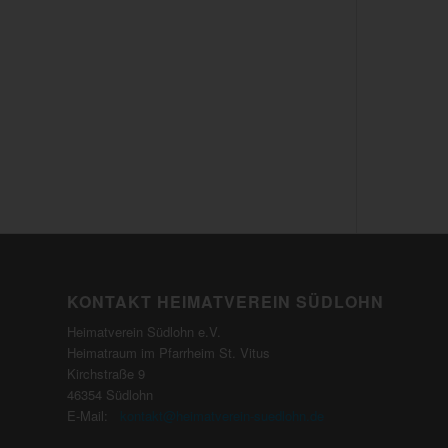
KONTAKT HEIMATVEREIN SÜDLOHN
Heimatverein Südlohn e.V.
Heimatraum im Pfarrheim St. Vitus
Kirchstraße 9
46354 Südlohn
E-Mail:
kontakt@heimatverein-suedlohn.de