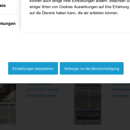
können auch einige Ihrer Einstellungen ändern. Beachten S
ste
einiger Arten von Cookies Auswirkungen auf Ihre Erfahrung
auf die Dienste haben kann, die wir anbieten können.
mmungen
ER DOWNLOAD
Einstellungen akzeptieren
Verberge nur die Benachrichtigung
Zeitungsbeleg
Zeitungsbe
30.07.2011 Heimat
Heimatverei
zeitgemäß zeigen
Homepage 