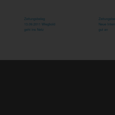
Zeitungsbeleg
Zeitungsbe
13.09.2011 Wiegbold
Neue Inter
geht ins Netz
gut an