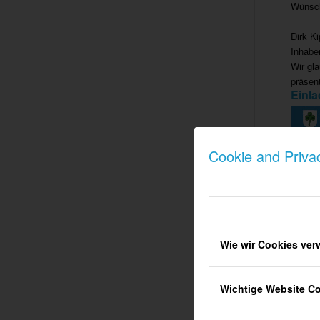
Wünsch
Dirk Ki
Inhabe
Wir gl
präsen
Einl
Cookie and Priva
Wie wir Cookies ve
EIN
Wichtige Website C
Flyer