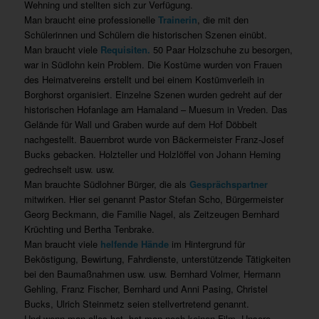
Wehning und stellten sich zur Verfügung.
Man braucht eine professionelle
Trainerin
, die mit den
Schülerinnen und Schülern die historischen Szenen einübt.
Man braucht viele
Requisiten.
50 Paar Holzschuhe zu besorgen,
war in Südlohn kein Problem. Die Kostüme wurden von Frauen
des Heimatvereins erstellt und bei einem Kostümverleih in
Borghorst organisiert. Einzelne Szenen wurden gedreht auf der
historischen Hofanlage am Hamaland – Muesum in Vreden. Das
Gelände für Wall und Graben wurde auf dem Hof Döbbelt
nachgestellt. Bauernbrot wurde von Bäckermeister Franz-Josef
Bucks gebacken. Holzteller und Holzlöffel von Johann Heming
gedrechselt usw. usw.
Man brauchte Südlohner Bürger, die als
Gesprächspartner
mitwirken. Hier sei genannt Pastor Stefan Scho, Bürgermeister
Georg Beckmann, die Familie Nagel, als Zeitzeugen Bernhard
Krüchting und Bertha Tenbrake.
Man braucht viele
helfende Hände
im Hintergrund für
Beköstigung, Bewirtung, Fahrdienste, unterstützende Tätigkeiten
bei den Baumaßnahmen usw. usw. Bernhard Volmer, Hermann
Gehling, Franz Fischer, Bernhard und Anni Pasing, Christel
Bucks, Ulrich Steinmetz seien stellvertretend genannt.
Und wenn man alles hat, hat man noch keinen Film. Unsere