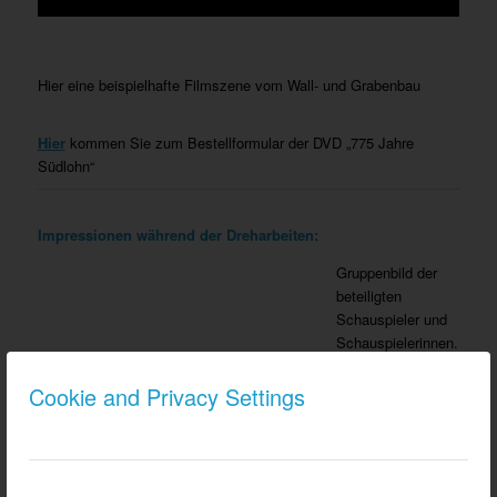
Hier eine beispielhafte Filmszene vom Wall- und Grabenbau
Hier
kommen Sie zum Bestellformular der DVD „775 Jahre
Südlohn“
Impressionen während der Dreharbeiten:
Gruppenbild der
beteiligten
Schauspieler und
Schauspielerinnen.
Vor Ort aktiv – von
Cookie and Privacy Settings
links nach rechts:
Hubert Döbbelt,
Bernhard Volmer,
Bernhard Pasing,
Johann Heming,