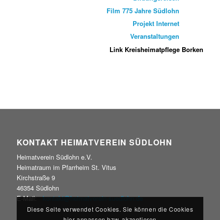
Film 775 Jahre Südlohn
Projekt Internet
Veranstaltungen
Link Kreisheimatpflege Borken
KONTAKT HEIMATVEREIN SÜDLOHN
Heimatverein Südlohn e.V.
Heimatraum im Pfarrheim St. Vitus
Kirchstraße 9
46354 Südlohn
E-Mail:
kontakt@heimatverein-suedlohn.de
Diese Seite verwendet Cookies. Sie können die Cookies
hier anpassen bzw. akzeptieren