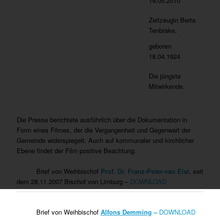
19.05.2010
Zeitzeugin Berta
Tenbrake,
geboren
18.04.1924
Die jüngste
Mitwirkende.
Die Presse berichtete ausführlich über die Dokumentation in
Form eines Filmes, der die Vergangenheit und Gegenwart der
Gemeinde widerspiegelt. Auch auf kommunaler und kirchlicher
Ebene findet der Film positive Beachtung.
Brief von Weihbischof
Prof. Dr. Franz-Peter-van Elst
, seit
dem 28.11.2007 Bischof von Limburg –
DOWNLOAD
Brief von Weihbischof
Alfons Demming
–
DOWNLOAD