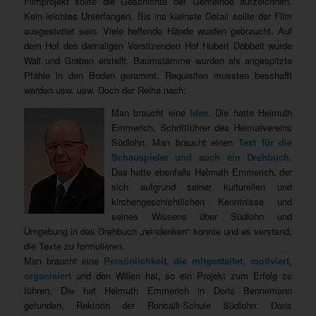
Filmprojekt sollte die Geschichte der Gemeinde aufzeichnen.
Kein leichtes Unterfangen. Bis ins kleinste Detail sollte der Film
ausgestattet sein. Viele helfende Hände wurden gebraucht. Auf
dem Hof des damaligen Vorsitzenden Hof Hubert Döbbelt wurde
Wall und Graben erstellt. Baumstämme wurden als angespitzte
Pfähle in den Boden gerammt. Requisiten mussten beschafft
werden usw. usw. Doch der Reihe nach:
Man braucht eine
Idee.
Die hatte Helmuth
Emmerich, Schriftführer des Heimatvereins
Südlohn. Man braucht einen
Text für die
Schauspieler und auch ein Drehbuch.
Das hatte ebenfalls Helmuth Emmerich, der
sich aufgrund seiner kulturellen und
kirchengeschichtlichen Kenntnisse und
seines Wissens über Südlohn und
Umgebung in das Drehbuch „reindenken“ konnte und es verstand,
die Texte zu formulieren.
Man braucht eine
Persönlichkeit, die
mitgestaltet, motiviert,
organisiert
und den Willen hat, so ein Projekt zum Erfolg zu
führen. Die hat Helmuth Emmerich in Doris Bennemann
gefunden, Rektorin der Roncalli-Schule Südlohn. Doris