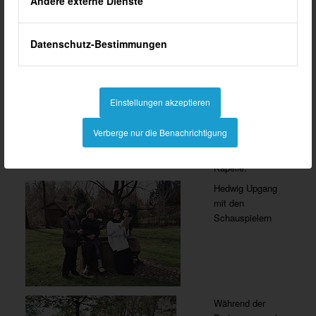
Andere externe Dienste
Datenschutz-Bestimmungen
Gespannt erfahren
die Bewohner
Südlohns die
Einstellungen akzeptieren
Nachricht von der
Genehmigung der
Verberge nur die Benachrichtigung
Abpfarrung, Szene
aus der Anna –
Kapelle.
Hedwig Upgang
mit den
Schauspielern
Während der