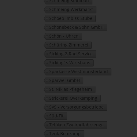
Schmeing Stahlbau
Schmeing Werkmarkt
Schoeb Imbiss-Stube
Schonebeck & Sohn GmbH
Schön - Uhren
Schüring Zimmerei
Sicking 2-Rad Service
Sicking´s Wirtshaus
Sparkasse Westmünsterland
Sparwel GmbH
St. Niklas Pflegeheim
Strickerei Overkämping
SVS - Versorgungsbetriebe
Süd-Fit
Telöken Zweiradfahrzeuge
Tenk Bomkamp