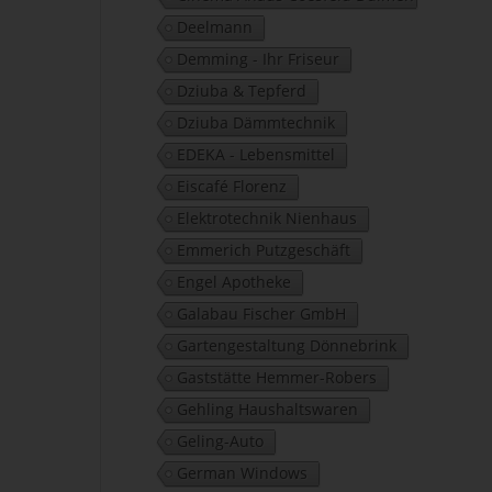
Deelmann
Demming - Ihr Friseur
Dziuba & Tepferd
Dziuba Dämmtechnik
EDEKA - Lebensmittel
Eiscafé Florenz
Elektrotechnik Nienhaus
Emmerich Putzgeschäft
Engel Apotheke
Galabau Fischer GmbH
Gartengestaltung Dönnebrink
Gaststätte Hemmer-Robers
Gehling Haushaltswaren
Geling-Auto
German Windows