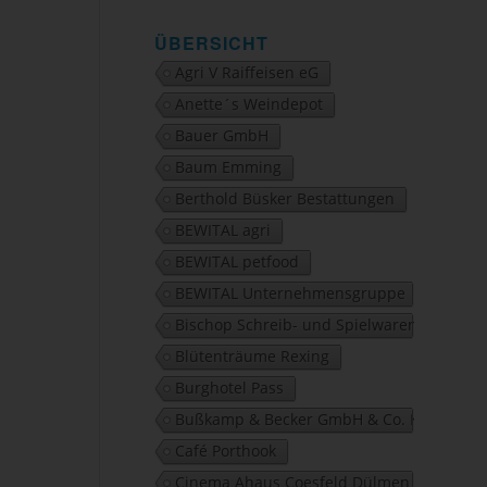
ÜBERSICHT
Agri V Raiffeisen eG
Anette´s Weindepot
Bauer GmbH
Baum Emming
Berthold Büsker Bestattungen
BEWITAL agri
BEWITAL petfood
BEWITAL Unternehmensgruppe
Bischop Schreib- und Spielwaren
Blütenträume Rexing
Burghotel Pass
Bußkamp & Becker GmbH & Co. KG
Café Porthook
Cinema Ahaus Coesfeld Dülmen