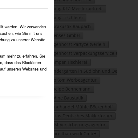
Höing KFZ-Meisterbetrieb
Höing Tischlerei
Hörakustik Raupach
llt werden. Wir verwenden
suchen, wie Sie mit uns
Idenses GmbH
iehung zu unserer Website
Ingenhorst Partyzeltverleih
Ingenhorst Verpackungsservice e.K.
 um mehr zu erfahren. Sie
Kemper Tischlerei
ie, dass das Blockieren
 auf unseren Websites und
Kindergärten in Südlohn und Oeding
KipKom Werbeagentur
Kneipe Bennemann
Köhne Baustatik
Landhandel Mühle Böckenhoff
Lukas Deutsches Maklerforum
LVM-Versicherungsagentur
more than work GmbH