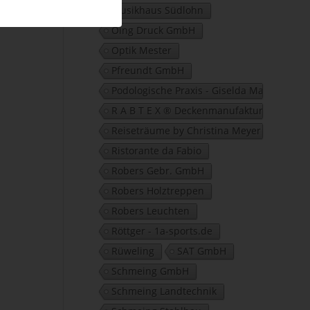
Musikhaus Südlohn
Oing Druck GmbH
Optik Mester
Pfreundt GmbH
Podologische Praxis - Giselda Marano
R A B T E X ® Deckenmanufaktur GbR
Reiseträume by Christina Meyer
Ristorante da Fabio
Robers Gebr. GmbH
Robers Holztreppen
Robers Leuchten
Röttger - 1a-sports.de
Rüweling
SAT GmbH
Schmeing GmbH
Schmeing Landtechnik