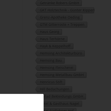
Getränke Robers GmbH
GKT Holztechnik - Günter Kippert
Grenz-Apotheke Oeding
GTM Gitterroste + Treppen
Haus Georg
Haus Terhörne
Hayk & Keppelhoff
Hemsing Architekturbüro
Hemsing Bau
Hemsing Fleischerei
Hemsing Metallbau GmbH
Henricus Stift
Hill Bedachungen
Hollad Bekleidungs GmbH
Hotel & Gasthaus Nagel
Hotel Südlohner Hof