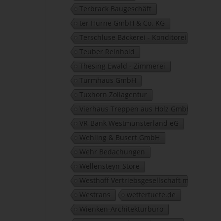
Terbrack Baugeschäft
ter Hürne GmbH & Co. KG
Terschluse Bäckerei - Konditorei
Teuber Reinhold
Thesing Ewald - Zimmerei
Turmhaus GmbH
Tuxhorn Zollagentur
Vierhaus Treppen aus Holz GmbH
VR-Bank Westmünsterland eG
Wehling & Busert GmbH
Wehr Bedachungen
Wellensteyn-Store
Westhoff Vertriebsgesellschaft mbH
Westrans
wettertuete.de
Wienken-Architekturbüro