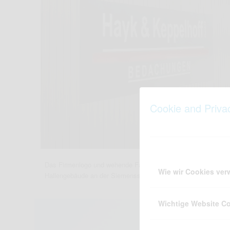
Cookie and Priva
Das Firmenlogo und wehende Fahnen am 2015 bezogenen
Wie wir Cookies ve
Hallengebäude an der Siemensstraße in Ramsdorf.
Wichtige Website C
Hemsing