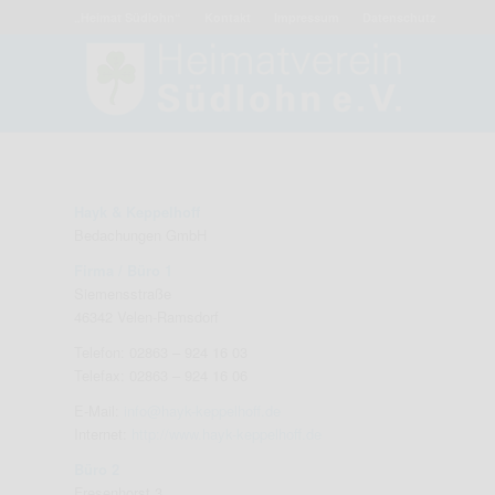
„Heimat Südlohn“
Kontakt
Impressum
Datenschutz
Hayk & Keppelhoff
Bedachungen GmbH
Firma / Büro 1
Siemensstraße
46342 Velen-Ramsdorf
Telefon: 02863 – 924 16 03
Telefax: 02863 – 924 16 06
E-Mail:
info@hayk-keppelhoff.de
Internet:
http://www.hayk-keppelhoff.de
Büro 2
Fresenhorst 3