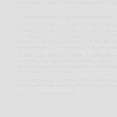
Südlohn-Oeding die Hayk & Keppelhoff Bedachungen GbR und legt
GmbH.
Im Februar 2007 wandelte die Hayk & Keppelhoff Bedachungen G
Firma Hayk & Keppelhoff Bedachungen GmbH. Das Unternehmen füh
mit Bedachungen im weiten Sinne in Verbindung gebracht werde
Dachbegrünung, Flachdachabdichtungen, Bauklempnerei, Reparatu
beiden Geschäftsführer Michael Hayk und Hendrik Keppelhoff ste
ausführliche Beratung, für Kundenservice, Zuverlässigkeit und han
Von 2002 bis zum heutigen Tag schaffte die Firma ein stetiges
gab zahlreichen Lehrlingen einen Ausbildungsplatz und vielen Prak
das Berufsleben eines Dachdeckers. Beschäftigt werden zehn Dac
Auszubildende und zwei Bürokräfte.
Im August 2015 zog das Unternehmen in ein neues Hallengebäude
Velen-Ramsdorf. Der Bürostandort in Südlohn-Oeding blieb erhalt
2018 – © heimatverein-suedlohn.de