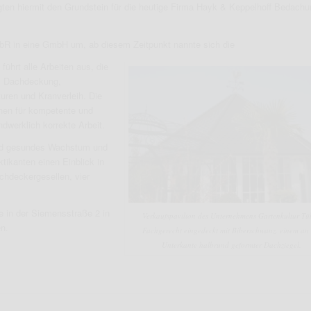
en hiermit den Grundstein für die heutige Firma Hayk & Keppelhoff Bedach
bR in eine GmbH um, ab diesem Zeitpunkt nannte sich die
rt alle Arbeiten aus, die
n: Dachdeckung,
ren und Kranverleih. Die
hen für kompetente und
dwerklich korrekte Arbeit.
 und gesundes Wachstum und
tikanten einen Einblick in
hdeckergesellen, vier
 in der Siemensstraße 2 in
Verkaufspavilion des Unternehmens Gartenkultur Tüb
en.
Fachgerecht eingedeckt mit Biberschwanz, einem an 
Unterkante halbrund geformter Dachziegel.