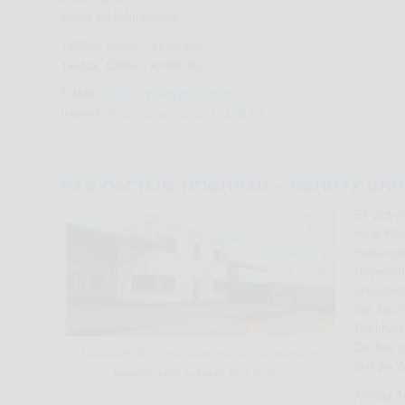
46354 Südlohn-Oeding
Telefon: 02862 – 41 99 360
Telefax: 02862 – 41 99 363
E-Mail:
info@hayk-keppelhoff.de
Internet:
http://www.hayk-keppelhoff.de
DAS DACH IM HOCHBAU – SCHUTZ UND
Es gibt v
hohe Wohn
Heizungsi
Unbestri
entschied
das Dach 
Dachhaut 
Daches sp
Das neue Hallengebäude an der Siemensstraße in Velen-
und die W
Ramsdorf wurde im August 2015 bezogen.
Anfang Au