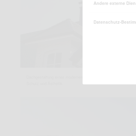
Andere externe Dien
Architekturbüro
Datenschutz-Besti
Dachgestaltung eines modernen Wohnhauses. Das Dach biete
Schutz und Ästhetik.