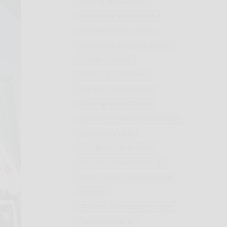
Schmeing Stahlbau
Schmeing Werkmarkt
Schoeb Imbiss-Stube
Schonebeck & Sohn GmbH
Schön - Uhren
Schüring Zimmerei
Sicking 2-Rad Service
Sicking´s Wirtshaus
Sparkasse Westmünsterland
Sparwel GmbH
St. Niklas Pflegeheim
Strickerei Overkämping
SVS - Versorgungsbetriebe
Süd-Fit
Telöken Zweiradfahrzeuge
Tenk Bomkamp