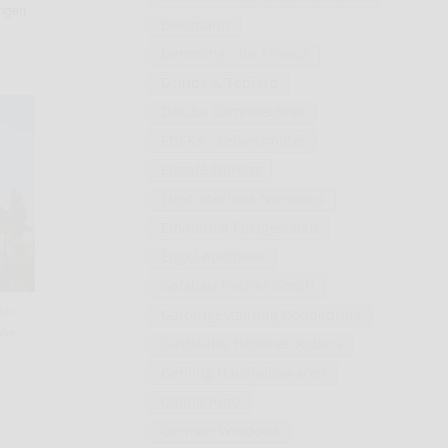
ungen
Deelmann
Demming - Ihr Friseur
Dziuba & Tepferd
Dziuba Dämmtechnik
EDEKA - Lebensmittel
Eiscafé Florenz
Elektrotechnik Nienhaus
Emmerich Putzgeschäft
Engel Apotheke
Galabau Fischer GmbH
er.
Gartengestaltung Dönnebrink
der
Gaststätte Hemmer-Robers
Gehling Haushaltswaren
Geling-Auto
German Windows