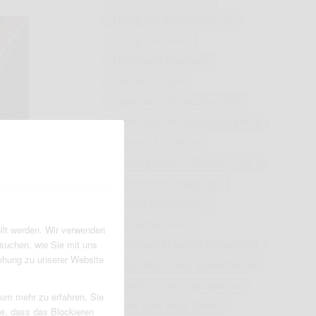
Höing KFZ-Meisterbetrieb
Höing Tischlerei
Hörakustik Raupach
Idenses GmbH
Ingenhorst Partyzeltverleih
Ingenhorst Verpackungsservice e.K.
Kemper Tischlerei
Kindergärten in Südlohn und Oeding
KipKom Werbeagentur
Kneipe Bennemann
Köhne Baustatik
llt werden. Wir verwenden
suchen, wie Sie mit uns
Landhandel Mühle Böckenhoff
iehung zu unserer Website
Lukas Deutsches Maklerforum
LVM-Versicherungsagentur
 um mehr zu erfahren. Sie
more than work GmbH
ie, dass das Blockieren