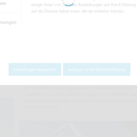
ste
einiger Arten von Cookies Auswirkungen auf Ihre Erfahrung
auf die Dienste haben kann, die wir anbieten können.
mmungen
Einstellungen akzeptieren
Verberge nur die Benachrichtigung
t
Im Mörtelbett verlegte Ziegel an einem denkmalgeschützten
Gebäude. Diese anspruchsvolle Arbeit ist fast in Vergessenheit
geraten. Hier ein Beispiel, verlegt durch die Fachhandwerker v
Hayk & Keppelhoff.