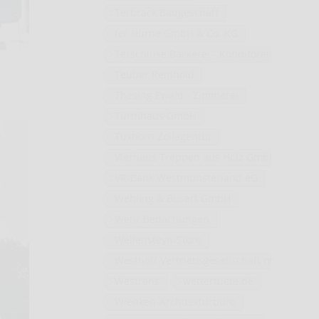
Terbrack Baugeschäft
ter Hürne GmbH & Co. KG
Terschluse Bäckerei - Konditorei
Teuber Reinhold
Thesing Ewald - Zimmerei
Turmhaus GmbH
Tuxhorn Zollagentur
Vierhaus Treppen aus Holz GmbH
VR-Bank Westmünsterland eG
Wehling & Busert GmbH
Wehr Bedachungen
Wellensteyn-Store
Westhoff Vertriebsgesellschaft mbH
Westrans
wettertuete.de
Wienken-Architekturbüro