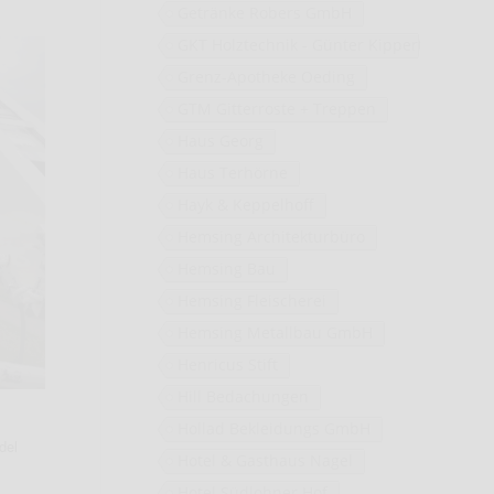
Getränke Robers GmbH
GKT Holztechnik - Günter Kippert
Grenz-Apotheke Oeding
GTM Gitterroste + Treppen
Haus Georg
Haus Terhörne
Hayk & Keppelhoff
Hemsing Architekturbüro
Hemsing Bau
Hemsing Fleischerei
Hemsing Metallbau GmbH
Henricus Stift
Hill Bedachungen
Hollad Bekleidungs GmbH
del
Hotel & Gasthaus Nagel
Hotel Südlohner Hof