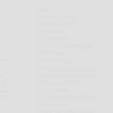
ÜBERSICHT
Agri V Raiffeisen eG
Anette´s Weindepot
Bauer GmbH
Baum Emming
Berthold Büsker Bestattungen
BEWITAL agri
eine
BEWITAL petfood
BEWITAL Unternehmensgruppe
Bischop Schreib- und Spielwaren
d
 ist
Blütenträume Rexing
n der
Burghotel Pass
ik des
nfügt
Bußkamp & Becker GmbH & Co. KG
Café Porthook
Cinema Ahaus Coesfeld Dülmen