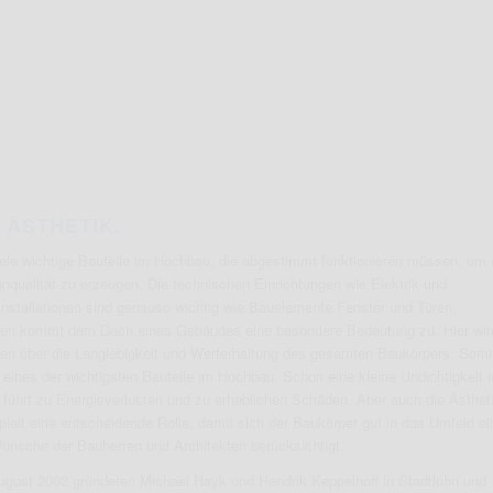
 ÄSTHETIK.
iele wichtige Bauteile im Hochbau, die abgestimmt funktionieren müssen, um 
qualität zu erzeugen. Die technischen Einrichtungen wie Elektrik und
nstallationen sind genauso wichtig wie Bauelemente Fenster und Türen.
tten kommt dem Dach eines Gebäudes eine besondere Bedeutung zu. Hier wir
en über die Langlebigkeit und Werterhaltung des gesamten Baukörpers. Somit
eines der wichtigsten Bauteile im Hochbau. Schon eine kleine Undichtigkeit i
führt zu Energieverlusten und zu erheblichen Schäden. Aber auch die Ästhet
ielt eine entscheidende Rolle, damit sich der Baukörper gut in das Umfeld ei
ünsche der Bauherren und Architekten berücksichtigt.
gust 2002 gründeten Michael Hayk und Hendrik Keppelhoff in Stadtlohn und