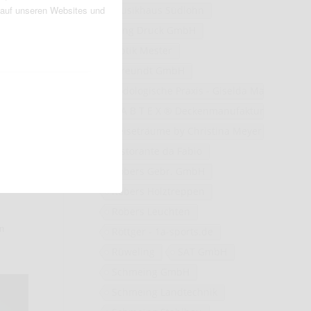
 auf unseren Websites und
Musikhaus Südlohn
Oing Druck GmbH
Optik Mester
Pfreundt GmbH
Podologische Praxis - Giselda Marano
R A B T E X ® Deckenmanufaktur GbR
Reiseträume by Christina Meyer
Ristorante da Fabio
Robers Gebr. GmbH
Robers Holztreppen
Robers Leuchten
on
Röttger - 1a-sports.de
Rüweling
SAT GmbH
Schmeing GmbH
Schmeing Landtechnik