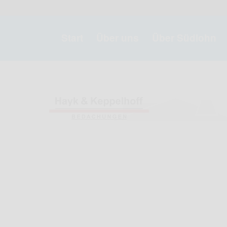
Start
Über uns
Über Südlohn