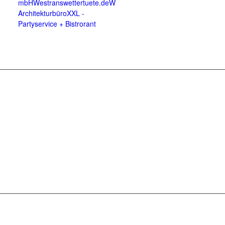
mbH
Westrans
wettertuete.de
Wienken-
Architekturbüro
XXL -
Partyservice + Bistrorant