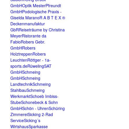
GmbH
Optik Mester
Pfreundt
GmbH
Podologische Praxis -
Giselda Marano
R A B T E X ®
Deckenmanufaktur
GbR
Reiseträume by Christina
Meyer
Ristorante da
Fabio
Robers Gebr.
GmbH
Robers
Holztreppen
Robers
Leuchten
Röttger - 1a-
sports.de
Rüweling
SAT
GmbH
Schmeing
GmbH
Schmeing
Landtechnik
Schmeing
Stahlbau
Schmeing
Werkmarkt
Schoeb Imbiss-
Stube
Schonebeck & Sohn
GmbH
Schön - Uhren
Schüring
Zimmerei
Sicking 2-Rad
Service
Sicking´s
Wirtshaus
Sparkasse