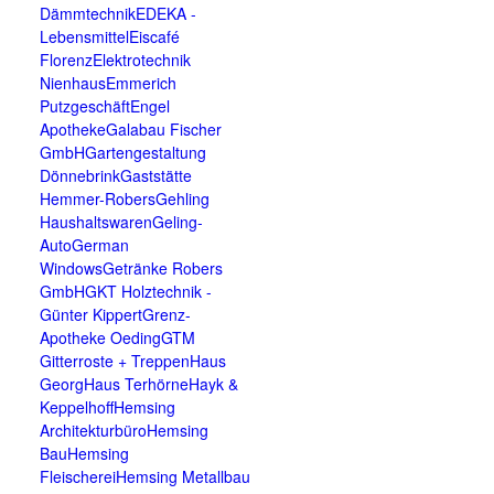
Dämmtechnik
EDEKA -
Lebensmittel
Eiscafé
Florenz
Elektrotechnik
Nienhaus
Emmerich
Putzgeschäft
Engel
Apotheke
Galabau Fischer
GmbH
Gartengestaltung
Dönnebrink
Gaststätte
Hemmer-Robers
Gehling
Haushaltswaren
Geling-
Auto
German
Windows
Getränke Robers
GmbH
GKT Holztechnik -
Günter Kippert
Grenz-
Apotheke Oeding
GTM
Gitterroste + Treppen
Haus
Georg
Haus Terhörne
Hayk &
Keppelhoff
Hemsing
Architekturbüro
Hemsing
Bau
Hemsing
Fleischerei
Hemsing Metallbau