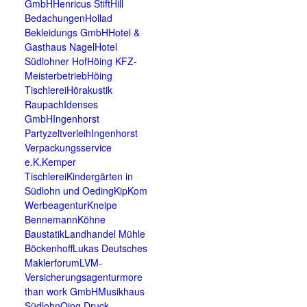
GmbH
Henricus Stift
Hill
Bedachungen
Hollad
Bekleidungs GmbH
Hotel &
Gasthaus Nagel
Hotel
Südlohner Hof
Höing KFZ-
Meisterbetrieb
Höing
Tischlerei
Hörakustik
Raupach
Idenses
GmbH
Ingenhorst
Partyzeltverleih
Ingenhorst
Verpackungsservice
e.K.
Kemper
Tischlerei
Kindergärten in
Südlohn und Oeding
KipKom
Werbeagentur
Kneipe
Bennemann
Köhne
Baustatik
Landhandel Mühle
Böckenhoff
Lukas Deutsches
Maklerforum
LVM-
Versicherungsagentur
more
than work GmbH
Musikhaus
Südlohn
Oing Druck