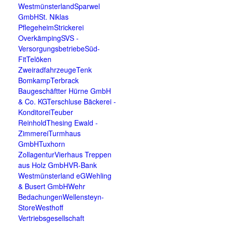
Westmünsterland
Sparwel
GmbH
St. Niklas
Pflegeheim
Strickerei
Overkämping
SVS -
Versorgungsbetriebe
Süd-
Fit
Telöken
Zweiradfahrzeuge
Tenk
Bomkamp
Terbrack
Baugeschäft
ter Hürne GmbH
& Co. KG
Terschluse Bäckerei -
Konditorei
Teuber
Reinhold
Thesing Ewald -
Zimmerei
Turmhaus
GmbH
Tuxhorn
Zollagentur
Vierhaus Treppen
aus Holz GmbH
VR-Bank
Westmünsterland eG
Wehling
& Busert GmbH
Wehr
Bedachungen
Wellensteyn-
Store
Westhoff
Vertriebsgesellschaft