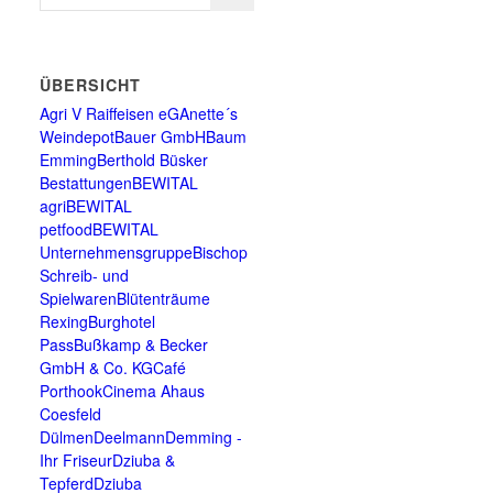
ÜBERSICHT
Agri V Raiffeisen eG
Anette´s
Weindepot
Bauer GmbH
Baum
Emming
Berthold Büsker
Bestattungen
BEWITAL
agri
BEWITAL
petfood
BEWITAL
Unternehmensgruppe
Bischop
Schreib- und
Spielwaren
Blütenträume
Rexing
Burghotel
Pass
Bußkamp & Becker
GmbH & Co. KG
Café
Porthook
Cinema Ahaus
Coesfeld
Dülmen
Deelmann
Demming -
Ihr Friseur
Dziuba &
Tepferd
Dziuba