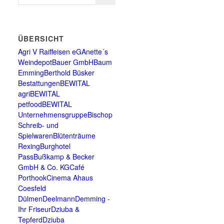
ÜBERSICHT
Agri V Raiffeisen eG
Anette´s
Weindepot
Bauer GmbH
Baum
Emming
Berthold Büsker
Bestattungen
BEWITAL
agri
BEWITAL
petfood
BEWITAL
Unternehmensgruppe
Bischop
Schreib- und
Spielwaren
Blütenträume
Rexing
Burghotel
Pass
Bußkamp & Becker
GmbH & Co. KG
Café
Porthook
Cinema Ahaus
Coesfeld
Dülmen
Deelmann
Demming -
Ihr Friseur
Dziuba &
Tepferd
Dziuba