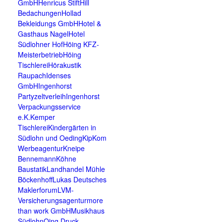
GmbH
Henricus Stift
Hill
Bedachungen
Hollad
Bekleidungs GmbH
Hotel &
Gasthaus Nagel
Hotel
Südlohner Hof
Höing KFZ-
Meisterbetrieb
Höing
Tischlerei
Hörakustik
Raupach
Idenses
GmbH
Ingenhorst
Partyzeltverleih
Ingenhorst
Verpackungsservice
e.K.
Kemper
Tischlerei
Kindergärten in
Südlohn und Oeding
KipKom
Werbeagentur
Kneipe
Bennemann
Köhne
Baustatik
Landhandel Mühle
Böckenhoff
Lukas Deutsches
Maklerforum
LVM-
Versicherungsagentur
more
than work GmbH
Musikhaus
Südlohn
Oing Druck