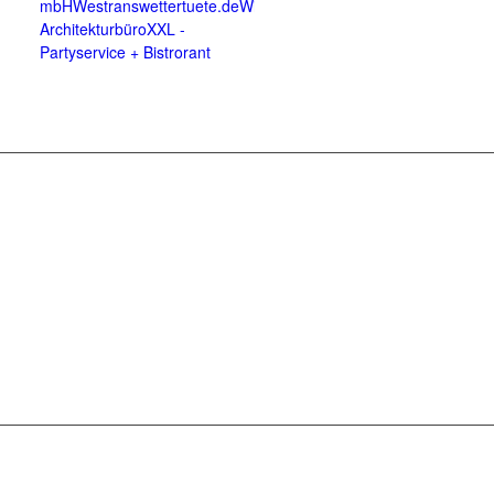
mbH
Westrans
wettertuete.de
Wienken-
Architekturbüro
XXL -
Partyservice + Bistrorant