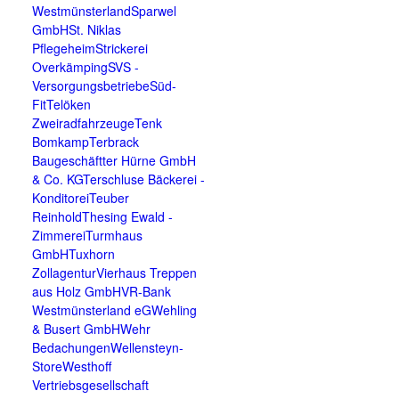
Westmünsterland
Sparwel
GmbH
St. Niklas
Pflegeheim
Strickerei
Overkämping
SVS -
Versorgungsbetriebe
Süd-
Fit
Telöken
Zweiradfahrzeuge
Tenk
Bomkamp
Terbrack
Baugeschäft
ter Hürne GmbH
& Co. KG
Terschluse Bäckerei -
Konditorei
Teuber
Reinhold
Thesing Ewald -
Zimmerei
Turmhaus
GmbH
Tuxhorn
Zollagentur
Vierhaus Treppen
aus Holz GmbH
VR-Bank
Westmünsterland eG
Wehling
& Busert GmbH
Wehr
Bedachungen
Wellensteyn-
Store
Westhoff
Vertriebsgesellschaft