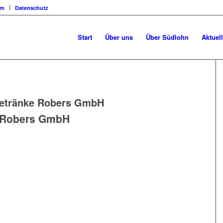
um
Datenschutz
Start
Über uns
Über Südlohn
Aktuel
etränke Robers GmbH
 Robers GmbH