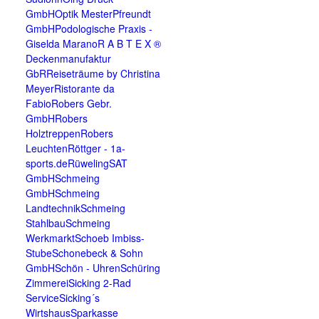
GmbH
Optik Mester
Pfreundt
GmbH
Podologische Praxis -
Giselda Marano
R A B T E X ®
Deckenmanufaktur
GbR
Reiseträume by Christina
Meyer
Ristorante da
Fabio
Robers Gebr.
GmbH
Robers
Holztreppen
Robers
Leuchten
Röttger - 1a-
sports.de
Rüweling
SAT
GmbH
Schmeing
GmbH
Schmeing
Landtechnik
Schmeing
Stahlbau
Schmeing
Werkmarkt
Schoeb Imbiss-
Stube
Schonebeck & Sohn
GmbH
Schön - Uhren
Schüring
Zimmerei
Sicking 2-Rad
Service
Sicking´s
Wirtshaus
Sparkasse