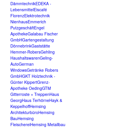
Dämmtechnik
EDEKA -
Lebensmittel
Eiscafé
Florenz
Elektrotechnik
Nienhaus
Emmerich
Putzgeschäft
Engel
Apotheke
Galabau Fischer
GmbH
Gartengestaltung
Dönnebrink
Gaststätte
Hemmer-Robers
Gehling
Haushaltswaren
Geling-
Auto
German
Windows
Getränke Robers
GmbH
GKT Holztechnik -
Günter Kippert
Grenz-
Apotheke Oeding
GTM
Gitterroste + Treppen
Haus
Georg
Haus Terhörne
Hayk &
Keppelhoff
Hemsing
Architekturbüro
Hemsing
Bau
Hemsing
Fleischerei
Hemsing Metallbau