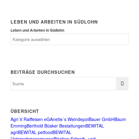
LEBEN UND ARBEITEN IN SÜDLOHN
Leben und Arbeiten in Südlohn
BEITRÄGE DURCHSUCHEN
ÜBERSICHT
Agri V Raiffeisen eG
Anette´s Weindepot
Bauer GmbH
Baum
Emming
Berthold Büsker Bestattungen
BEWITAL
agri
BEWITAL petfood
BEWITAL
Unternehmensgruppe
Bischop Schreib- und