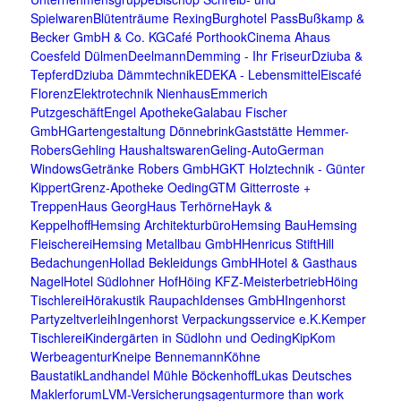
Spielwaren
Blütenträume Rexing
Burghotel Pass
Bußkamp &
Becker GmbH & Co. KG
Café Porthook
Cinema Ahaus
Coesfeld Dülmen
Deelmann
Demming - Ihr Friseur
Dziuba &
Tepferd
Dziuba Dämmtechnik
EDEKA - Lebensmittel
Eiscafé
Florenz
Elektrotechnik Nienhaus
Emmerich
Putzgeschäft
Engel Apotheke
Galabau Fischer
GmbH
Gartengestaltung Dönnebrink
Gaststätte Hemmer-
Robers
Gehling Haushaltswaren
Geling-Auto
German
Windows
Getränke Robers GmbH
GKT Holztechnik - Günter
Kippert
Grenz-Apotheke Oeding
GTM Gitterroste +
Treppen
Haus Georg
Haus Terhörne
Hayk &
Keppelhoff
Hemsing Architekturbüro
Hemsing Bau
Hemsing
Fleischerei
Hemsing Metallbau GmbH
Henricus Stift
Hill
Bedachungen
Hollad Bekleidungs GmbH
Hotel & Gasthaus
Nagel
Hotel Südlohner Hof
Höing KFZ-Meisterbetrieb
Höing
Tischlerei
Hörakustik Raupach
Idenses GmbH
Ingenhorst
Partyzeltverleih
Ingenhorst Verpackungsservice e.K.
Kemper
Tischlerei
Kindergärten in Südlohn und Oeding
KipKom
Werbeagentur
Kneipe Bennemann
Köhne
Baustatik
Landhandel Mühle Böckenhoff
Lukas Deutsches
Maklerforum
LVM-Versicherungsagentur
more than work