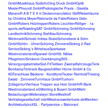
GmbH
Musikhaus Südlohn
Oing Druck GmbH
Optik
Mester
Pfreundt GmbH
Podologische Praxis - Giselda
Marano
R A B T E X ® Deckenmanufaktur GbR
Reiseträume
by Christina Meyer
Ristorante da Fabio
Robers Gebr.
GmbH
Robers Holztreppen
Robers Leuchten
Röttger - 1a-
sports.de
Rüweling
SAT GmbH
Schmeing GmbH
Schmeing
Landtechnik
Schmeing Stahlbau
Schmeing
Werkmarkt
Schoeb Imbiss-Stube
Schonebeck & Sohn
GmbH
Schön - Uhren
Schüring Zimmerei
Sicking 2-Rad
Service
Sicking´s Wirtshaus
Sparkasse
Westmünsterland
Sparwel GmbH
St. Niklas
Pflegeheim
Strickerei Overkämping
SVS -
Versorgungsbetriebe
Süd-Fit
Telöken Zweiradfahrzeuge
Tenk
Bomkamp
Terbrack Baugeschäft
ter Hürne GmbH & Co.
KG
Terschluse Bäckerei - Konditorei
Teuber Reinhold
Thesing
Ewald - Zimmerei
Turmhaus GmbH
Tuxhorn
Zollagentur
Vierhaus Treppen aus Holz GmbH
VR-Bank
Westmünsterland eG
Wehling & Busert GmbH
Wehr
Bedachungen
Wellensteyn-Store
Westhoff
Vertriebsgesellschaft mbH
Westrans
wettertuete.de
Wienken-
Architekturbüro
XXL - Partyservice + Bistrorant