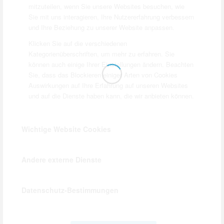
Elektrotechnik Nienhaus
mitzuteilen, wenn Sie unsere Websites besuchen, wie
Emmerich Putzgeschäft
Engel Apotheke
Sie mit uns interagieren, Ihre Nutzererfahrung verbessern
und Ihre Beziehung zu unserer Website anpassen.
Galabau Fischer GmbH
Klicken Sie auf die verschiedenen
Gartengestaltung Dönnebrink
Kategorienüberschriften, um mehr zu erfahren. Sie
Gaststätte Hemmer-Robers
können auch einige Ihrer Einstellungen ändern. Beachten
Gehling Haushaltswaren
Geling-Auto
Sie, dass das Blockieren einiger Arten von Cookies
Auswirkungen auf Ihre Erfahrung auf unseren Websites
German Windows
Getränke Robers GmbH
und auf die Dienste haben kann, die wir anbieten können.
GKT Holztechnik - Günter Kippert
Grenz-Apotheke Oeding
Wichtige Website Cookies
GTM Gitterroste + Treppen
Haus Georg
Haus Terhörne
Hayk & Keppelhoff
Andere externe Dienste
Hemsing Architekturbüro
Hemsing Bau
Hemsing Fleischerei
Hemsing Metallbau GmbH
Henricus Stift
Hill Bedachungen
Datenschutz-Bestimmungen
Hollad Bekleidungs GmbH
Hotel & Gasthaus Nagel
Hotel Südlohner Hof