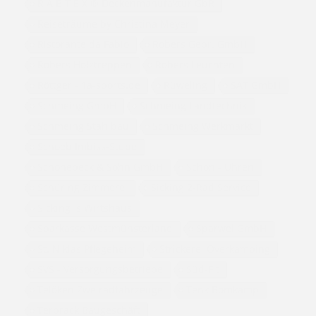
R A B T E X ® Deckenmanufaktur GbR
Reiseträume by Christina Meyer
Ristorante da Fabio
Robers Gebr. GmbH
Robers Holztreppen
Robers Leuchten
Röttger - 1a-sports.de
Rüweling
SAT GmbH
Schmeing GmbH
Schmeing Landtechnik
Schmeing Stahlbau
Schmeing Werkmarkt
Schoeb Imbiss-Stube
Schonebeck & Sohn GmbH
Schön - Uhren
Schüring Zimmerei
Sicking 2-Rad Service
Sicking´s Wirtshaus
Sparkasse Westmünsterland
Sparwel GmbH
St. Niklas Pflegeheim
Strickerei Overkämping
SVS - Versorgungsbetriebe
Süd-Fit
Telöken Zweiradfahrzeuge
Tenk Bomkamp
Terbrack Baugeschäft