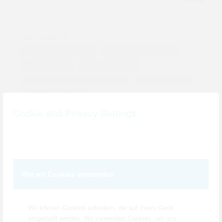
ÜBERSICHT
Agri V Raiffeisen eG
Anette´s Weindepot
Bauer GmbH
Baum Emming
Berthold Büsker Bestattungen
BEWITAL agri
BEWITAL petfood
BEWITAL Unternehmensgruppe
Cookie and Privacy Settings
Bischop Schreib- und Spielwaren
Blütenträume Rexing
Burghotel Pass
Bußkamp & Becker GmbH & Co. KG
Café Porthook
Cinema Ahaus Coesfeld Dülmen
Wie wir Cookies verwenden
Deelmann
Demming - Ihr Friseur
Dziuba & Tepferd
Dziuba Dämmtechnik
Wir können Cookies anfordern, die auf Ihrem Gerät
EDEKA - Lebensmittel
Eiscafé Florenz
eingestellt werden. Wir verwenden Cookies, um uns