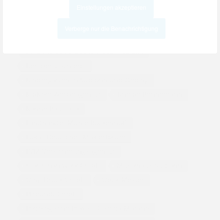
Einstellungen akzeptieren
Höing KFZ-Meisterbetrieb
Höing Tischlerei
Hörakustik Raupach
Idenses GmbH
Verberge nur die Benachrichtigung
Ingenhorst Partyzeltverleih
Ingenhorst Verpackungsservice e.K.
Kemper Tischlerei
Kindergärten in Südlohn und Oeding
KipKom Werbeagentur
Kneipe Bennemann
Köhne Baustatik
Landhandel Mühle Böckenhoff
Lukas Deutsches Maklerforum
LVM-Versicherungsagentur
more than work GmbH
Musikhaus Südlohn
Oing Druck GmbH
Optik Mester
Pfreundt GmbH
Podologische Praxis - Giselda Marano