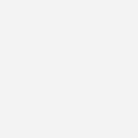
Kneipentradition seit 1887
Der Bäcker Franz Bennemann stellte im März 1887 einen Antrag
auf Erteilung einer Konzession zum Betrieb einer Gastwirtschaft.
Am 15. Juli 1889 wurde die Genehmigung erteilt.
Bis 2018 wurde der Betrieb in der fünften Generation von
Wolfgang Bennemann und seiner Ehefrau Christa geführt. Im
Laufe der Jahre etablierte sich die Gaststätte zu einem Treffpunkt
ungezählter Vereine und Stammtische. Der Saalbetrieb wurde
genutzt für Familienfeiern jeder Art – von Hochzeiten,
Nachbarschaftsfesten, Geburtstagsfeiern bis zum Kaffeetrinken
nach Beerdigungen.
2023 wurde das Gebäude mit dem angrenzenden Grundstück an
der Schlinge vom Unternehmen Bennemann Immobilien GmbH
gekauft, um das Gelände neu zu er-schließen. Bis zur
Verwirklichung in einigen Jahren wird die Gaststätte mit dem
Saal-betrieb für große und kleine Veranstaltungen und als Ort der
Begegnung unter dem Namen „Kneipe Bennemann“ zur Freude
vieler Südlohner aufrechterhalten.