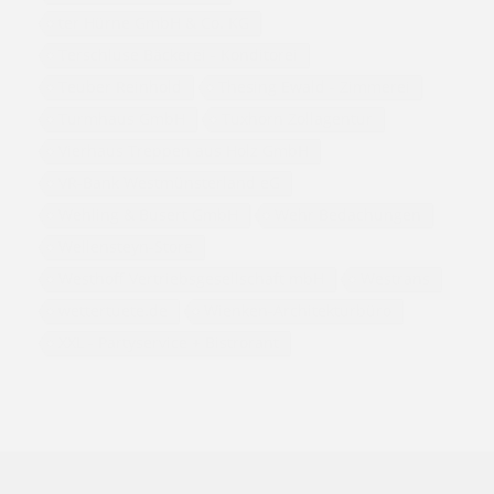
ter Hürne GmbH & Co. KG
Terschluse Bäckerei - Konditorei
Teuber Reinhold
Thesing Ewald - Zimmerei
Turmhaus GmbH
Tuxhorn Zollagentur
Vierhaus Treppen aus Holz GmbH
VR-Bank Westmünsterland eG
Wehling & Busert GmbH
Wehr Bedachungen
Wellensteyn-Store
Westhoff Vertriebsgesellschaft mbH
Westrans
wettertuete.de
Wienken-Architekturbüro
XXL - Partyservice + Bistrorant