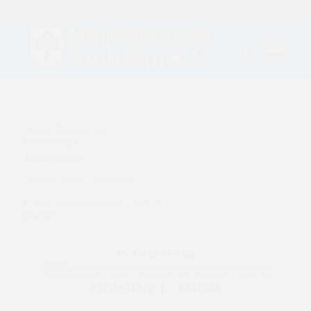
„Heimat Südlohn“
Kontakt
Impressum
Datenschutz
Kneipe Bennemann
Fürstenberg 1
46354 Südlohn
Telefon: 02862 – 419 419 0
E-Mail:
info@bennemann-immo.de
Internet:
www.bennemann-immo.de