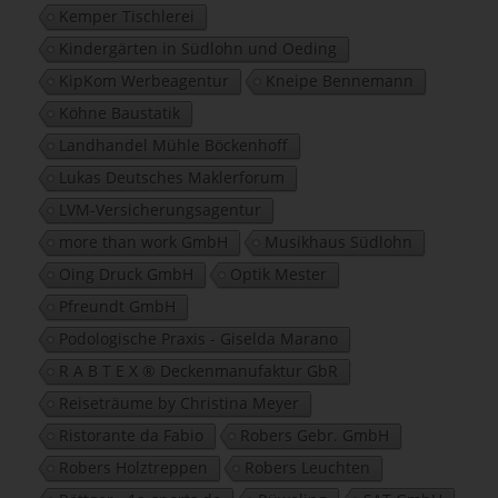
Kemper Tischlerei
Kindergärten in Südlohn und Oeding
KipKom Werbeagentur
Kneipe Bennemann
Köhne Baustatik
Landhandel Mühle Böckenhoff
Lukas Deutsches Maklerforum
LVM-Versicherungsagentur
more than work GmbH
Musikhaus Südlohn
Oing Druck GmbH
Optik Mester
Pfreundt GmbH
Podologische Praxis - Giselda Marano
R A B T E X ® Deckenmanufaktur GbR
Reiseträume by Christina Meyer
Ristorante da Fabio
Robers Gebr. GmbH
Robers Holztreppen
Robers Leuchten