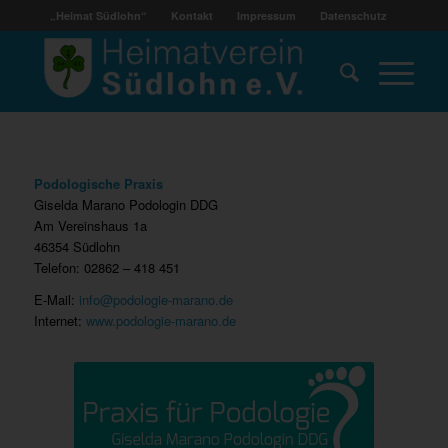
„Heimat Südlohn“
Kontakt
Impressum
Datenschutz
Podologische Praxis
Giselda Marano Podologin DDG
Am Vereinshaus 1a
46354 Südlohn
Telefon: 02862 – 418 451
E-Mail:
info@podologie-marano.de
Internet:
www.podologie-marano.de