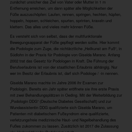
zunächst unsicher das Ziel von Vater oder Mutter in 1 m
Entfernung erreichen, um dann später alle Möglichkeiten der
Füße auszuschöpfen: Laufen, rennen, springen, hechten, hüpfen,
hoppeln, hopsen, schleichen, spurten, sprinten, kraxeln und
klettern. Das alles und vieles mehr können Füße.
Es versteht sich von selbst, dass der multifunktionale
Bewegungsapparat der Füße gepflegt werden sollte. Hier kommt
die Podologie zum Zuge, die nichtärztliche „Heilkunst am Fuß“, in
Südlohn in der Praxis für Podologie von Giselda Marano. Anfang
2002 trat das Gesetz für Podologen in Kraft. Die Führung der
Berufserlaubnis ist von der staatlichen Erlaubnis abhängig. Nur
wer im Besitz der Erlaubnis ist, darf sich Podologe / -in nennen.
Giselda Marano machte im Jahre 2006 ihr Examen zur
Podologin. Bereits ein Jahr später eröffnete sie ihre erste Praxis
mit zwei Behandlungsplätzen in Oeding. Mit der Weiterbildung zur
„Podologin DDG“ (Deutsche Diabetes Gesellschaft) und zur
Wundassistentin DDG qualifizierte sich Giselda Marano, um
Patienten mit diabetischem Fußsyndrom eine qualifizierte,
verletzungsfreie medizinische Haut- und Nagelbehandlung des
Fußes zukommen zu lassen. Zusätzlich ist 2017 die Zulassung