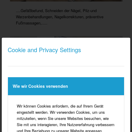
....Gefäßbefund, Schneiden der Nägel, Pilz-und
Warzenbehandlungen, Nagelkorrekturen, präventive
Fußmassagen,.....
Cookie and Privacy Settings
Wie wir Cookies verwenden
Wir können Cookies anfordern, die auf Ihrem Gerät
eingestellt werden. Wir verwenden Cookies, um uns
mitzuteilen, wenn Sie unsere Websites besuchen, wie
..... in der Praxis kümmert man sich ganzheitlich um Füße.
Sie mit uns interagieren, Ihre Nutzererfahrung verbessern
Die Ende 2017 eröffnete Praxis ist zeitgemäß modern, hell
und Ihre Beziehung zu unserer Website anpassen.