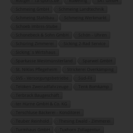
Röttger - 1a-sports.de
Rüweling
SAT GmbH
Schmeing GmbH
Schmeing Landtechnik
Schmeing Stahlbau
Schmeing Werkmarkt
Schoeb Imbiss-Stube
Schonebeck & Sohn GmbH
Schön - Uhren
Schüring Zimmerei
Sicking 2-Rad Service
Sicking´s Wirtshaus
Sparkasse Westmünsterland
Sparwel GmbH
St. Niklas Pflegeheim
Strickerei Overkämping
SVS - Versorgungsbetriebe
Süd-Fit
Telöken Zweiradfahrzeuge
Tenk Bomkamp
Terbrack Baugeschäft
ter Hürne GmbH & Co. KG
Terschluse Bäckerei - Konditorei
Teuber Reinhold
Thesing Ewald - Zimmerei
Turmhaus GmbH
Tuxhorn Zollagentur