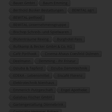
Bauer GmbH
Baum Emming
Berthold Büsker Bestattungen
BEWITAL agri
BEWITAL petfood
BEWITAL Unternehmensgruppe
Bischop Schreib- und Spielwaren
Blütenträume Rexing
Burghotel Pass
Bußkamp & Becker GmbH & Co. KG
Café Porthook
Cinema Ahaus Coesfeld Dülmen
Deelmann
Demming - Ihr Friseur
Dziuba & Tepferd
Dziuba Dämmtechnik
EDEKA - Lebensmittel
Eiscafé Florenz
Elektrotechnik Nienhaus
Emmerich Putzgeschäft
Engel Apotheke
Galabau Fischer GmbH
Gartengestaltung Dönnebrink
Gaststätte Hemmer-Robers