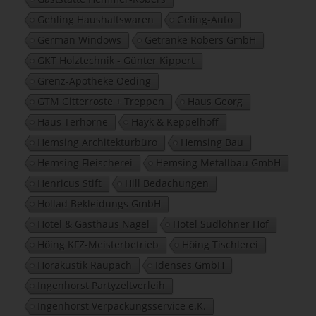
Gehling Haushaltswaren
Geling-Auto
German Windows
Getränke Robers GmbH
GKT Holztechnik - Günter Kippert
Grenz-Apotheke Oeding
GTM Gitterroste + Treppen
Haus Georg
Haus Terhörne
Hayk & Keppelhoff
Hemsing Architekturbüro
Hemsing Bau
Hemsing Fleischerei
Hemsing Metallbau GmbH
Henricus Stift
Hill Bedachungen
Hollad Bekleidungs GmbH
Hotel & Gasthaus Nagel
Hotel Südlohner Hof
Höing KFZ-Meisterbetrieb
Höing Tischlerei
Hörakustik Raupach
Idenses GmbH
Ingenhorst Partyzeltverleih
Ingenhorst Verpackungsservice e.K.