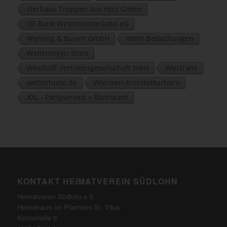
Vierhaus Treppen aus Holz GmbH
VR-Bank Westmünsterland eG
Wehling & Busert GmbH
Wehr Bedachungen
Wellensteyn-Store
Westhoff Vertriebsgesellschaft mbH
Westrans
wettertuete.de
Wienken-Architekturbüro
XXL - Partyservice + Bistrorant
KONTAKT HEIMATVEREIN SÜDLOHN
Heimatverein Südlohn e.V.
Heimatraum im Pfarrheim St. Vitus
Kirchstraße 9