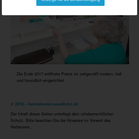
Die Ende 2017 eröffnete Praxis ist zeitgemäß modern, hell
und freundlich eingerichtet.
©
2018 – heimatverein-suedlohn.de
Der Inhalt dieser Seiten unterliegt dem urheberrechtlichen
Schutz. Bitte beachten Sie die Hinweise im Vorwort des
Verfassers.