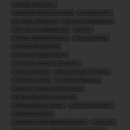
Sicking´s Wirtshaus
Sparkasse Westmünsterland
Sparwel GmbH
St. Niklas Pflegeheim
Strickerei Overkämping
SVS - Versorgungsbetriebe
Süd-Fit
Telöken Zweiradfahrzeuge
Tenk Bomkamp
Terbrack Baugeschäft
ter Hürne GmbH & Co. KG
Terschluse Bäckerei - Konditorei
Teuber Reinhold
Thesing Ewald - Zimmerei
Turmhaus GmbH
Tuxhorn Zollagentur
Vierhaus Treppen aus Holz GmbH
VR-Bank Westmünsterland eG
Wehling & Busert GmbH
Wehr Bedachungen
Wellensteyn-Store
Westhoff Vertriebsgesellschaft mbH
Westrans