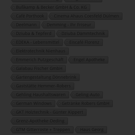
Bußkamp & Becker GmbH & Co. KG
Café Porthook
Cinema Ahaus Coesfeld Dülmen
Deelmann
Demming - Ihr Friseur
Dziuba & Tepferd
Dziuba Dämmtechnik
EDEKA - Lebensmittel
Eiscafé Florenz
Elektrotechnik Nienhaus
Emmerich Putzgeschäft
Engel Apotheke
Galabau Fischer GmbH
Gartengestaltung Dönnebrink
Gaststätte Hemmer-Robers
Gehling Haushaltswaren
Geling-Auto
German Windows
Getränke Robers GmbH
GKT Holztechnik - Günter Kippert
Grenz-Apotheke Oeding
GTM Gitterroste + Treppen
Haus Georg