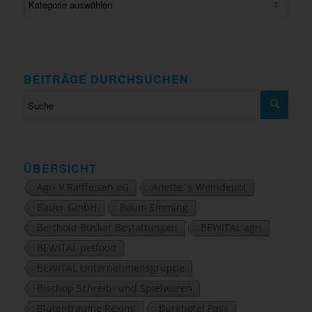
BEITRÄGE DURCHSUCHEN
ÜBERSICHT
Agri V Raiffeisen eG
Anette´s Weindepot
Bauer GmbH
Baum Emming
Berthold Büsker Bestattungen
BEWITAL agri
BEWITAL petfood
BEWITAL Unternehmensgruppe
Bischop Schreib- und Spielwaren
Blütenträume Rexing
Burghotel Pass