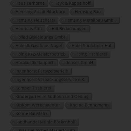
Haus Terhörne
Hayk & Keppelhoff
Hemsing Architekturbüro
Hemsing Bau
Hemsing Fleischerei
Hemsing Metallbau GmbH
Henricus Stift
Hill Bedachungen
Hollad Bekleidungs GmbH
Hotel & Gasthaus Nagel
Hotel Südlohner Hof
Höing KFZ-Meisterbetrieb
Höing Tischlerei
Hörakustik Raupach
Idenses GmbH
Ingenhorst Partyzeltverleih
Ingenhorst Verpackungsservice e.K.
Kemper Tischlerei
Kindergärten in Südlohn und Oeding
KipKom Werbeagentur
Kneipe Bennemann
Köhne Baustatik
Landhandel Mühle Böckenhoff
Lukas Deutsches Maklerforum