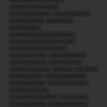
LVM-Versicherungsagentur
more than work GmbH
Musikhaus Südlohn
Oing Druck GmbH
Optik Mester
Pfreundt GmbH
Podologische Praxis - Giselda Marano
R A B T E X ® Deckenmanufaktur GbR
Reiseträume by Christina Meyer
Ristorante da Fabio
Robers Gebr. GmbH
Robers Holztreppen
Robers Leuchten
Röttger - 1a-sports.de
Rüweling
SAT GmbH
Schmeing GmbH
Schmeing Landtechnik
Schmeing Stahlbau
Schmeing Werkmarkt
Schoeb Imbiss-Stube
Schonebeck & Sohn GmbH
Schön - Uhren
Schüring Zimmerei
Sicking 2-Rad Service