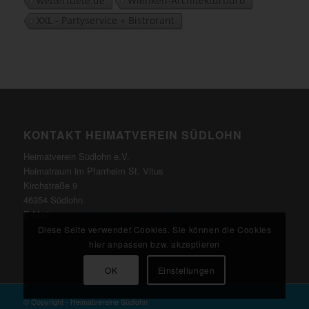
wettertuete.de
Wienken-Architekturbüro
XXL - Partyservice + Bistrorant
KONTAKT HEIMATVEREIN SÜDLOHN
Heimatverein Südlohn e.V.
Heimatraum im Pfarrheim St. Vitus
Kirchstraße 9
46354 Südlohn
E-Mail:
kontakt@heimatverein-suedlohn.de
Diese Seite verwendet Cookies. Sie können die Cookies
hier anpassen bzw. akzeptieren
OK
Einstellungen
© Copyright - Heimatvereine Südlohn