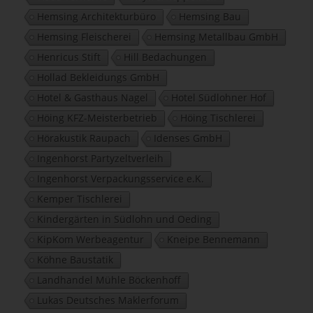
Hemsing Architekturbüro
Hemsing Bau
Hemsing Fleischerei
Hemsing Metallbau GmbH
Henricus Stift
Hill Bedachungen
Hollad Bekleidungs GmbH
Hotel & Gasthaus Nagel
Hotel Südlohner Hof
Höing KFZ-Meisterbetrieb
Höing Tischlerei
Hörakustik Raupach
Idenses GmbH
Ingenhorst Partyzeltverleih
Ingenhorst Verpackungsservice e.K.
Kemper Tischlerei
Kindergärten in Südlohn und Oeding
KipKom Werbeagentur
Kneipe Bennemann
Köhne Baustatik
Landhandel Mühle Böckenhoff
Lukas Deutsches Maklerforum