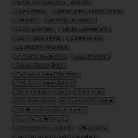
Bußkamp & Becker GmbH & Co. KG
Café Porthook
Cinema Ahaus Coesfeld Dülmen
Deelmann
Demming - Ihr Friseur
Dziuba & Tepferd
Dziuba Dämmtechnik
EDEKA - Lebensmittel
Eiscafé Florenz
Elektrotechnik Nienhaus
Emmerich Putzgeschäft
Engel Apotheke
Galabau Fischer GmbH
Gartengestaltung Dönnebrink
Gaststätte Hemmer-Robers
Gehling Haushaltswaren
Geling-Auto
German Windows
Getränke Robers GmbH
GKT Holztechnik - Günter Kippert
Grenz-Apotheke Oeding
GTM Gitterroste + Treppen
Haus Georg
Haus Terhörne
Hayk & Keppelhoff