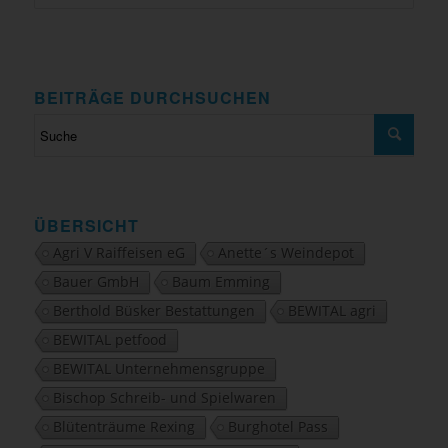
BEITRÄGE DURCHSUCHEN
ÜBERSICHT
Agri V Raiffeisen eG
Anette´s Weindepot
Bauer GmbH
Baum Emming
Berthold Büsker Bestattungen
BEWITAL agri
BEWITAL petfood
BEWITAL Unternehmensgruppe
Bischop Schreib- und Spielwaren
Blütenträume Rexing
Burghotel Pass