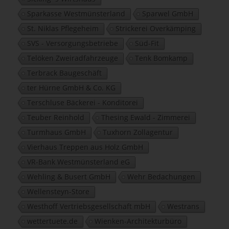
Sparkasse Westmünsterland
Sparwel GmbH
St. Niklas Pflegeheim
Strickerei Overkämping
SVS - Versorgungsbetriebe
Süd-Fit
Telöken Zweiradfahrzeuge
Tenk Bomkamp
Terbrack Baugeschäft
ter Hürne GmbH & Co. KG
Terschluse Bäckerei - Konditorei
Teuber Reinhold
Thesing Ewald - Zimmerei
Turmhaus GmbH
Tuxhorn Zollagentur
Vierhaus Treppen aus Holz GmbH
VR-Bank Westmünsterland eG
Wehling & Busert GmbH
Wehr Bedachungen
Wellensteyn-Store
Westhoff Vertriebsgesellschaft mbH
Westrans
wettertuete.de
Wienken-Architekturbüro