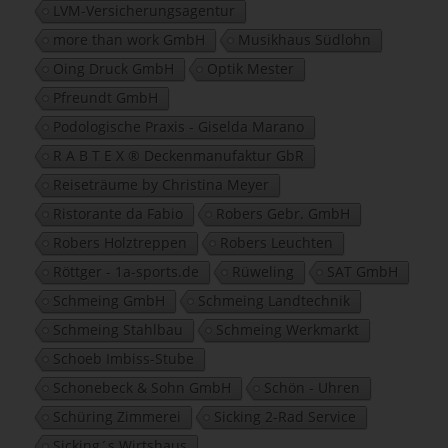
LVM-Versicherungsagentur
more than work GmbH
Musikhaus Südlohn
Oing Druck GmbH
Optik Mester
Pfreundt GmbH
Podologische Praxis - Giselda Marano
R A B T E X ® Deckenmanufaktur GbR
Reiseträume by Christina Meyer
Ristorante da Fabio
Robers Gebr. GmbH
Robers Holztreppen
Robers Leuchten
Röttger - 1a-sports.de
Rüweling
SAT GmbH
Schmeing GmbH
Schmeing Landtechnik
Schmeing Stahlbau
Schmeing Werkmarkt
Schoeb Imbiss-Stube
Schonebeck & Sohn GmbH
Schön - Uhren
Schüring Zimmerei
Sicking 2-Rad Service
Sicking´s Wirtshaus