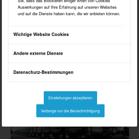
Sie, dass das Blockieren einiger Arten von Cookies
Auswirkungen auf Ihre Erfahrung auf unseren Websites
und auf die Dienste haben kann, die wir anbieten können.
Wichtige Website Cookies
Die Oedinger Silhouette wird vom Unternehmen BEWITAL
Andere externe Dienste
geprägt
Datenschutz-Bestimmungen
Einstellungen akzeptieren
Verberge nur die Benachrichtigung