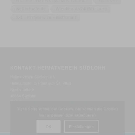
wettertuete.de
Wienken-Architekturbüro
XXL - Partyservice + Bistrorant
KONTAKT HEIMATVEREIN SÜDLOHN
Heimatverein Südlohn e.V.
Heimatraum im Pfarrheim St. Vitus
Kirchstraße 9
46354 Südlohn
E-Mail:
kontakt@heimatverein-suedlohn.de
Diese Seite verwendet Cookies. Sie können die Cookies
hier anpassen bzw. akzeptieren
OK
Einstellungen