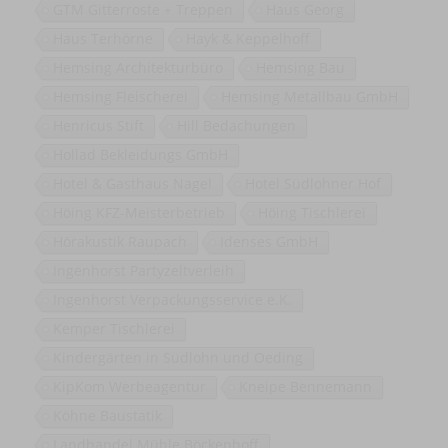
GTM Gitterroste + Treppen
Haus Georg
Haus Terhörne
Hayk & Keppelhoff
Hemsing Architekturbüro
Hemsing Bau
Hemsing Fleischerei
Hemsing Metallbau GmbH
Henricus Stift
Hill Bedachungen
Hollad Bekleidungs GmbH
Hotel & Gasthaus Nagel
Hotel Südlohner Hof
Höing KFZ-Meisterbetrieb
Höing Tischlerei
Hörakustik Raupach
Idenses GmbH
Ingenhorst Partyzeltverleih
Ingenhorst Verpackungsservice e.K.
Kemper Tischlerei
Kindergärten in Südlohn und Oeding
KipKom Werbeagentur
Kneipe Bennemann
Köhne Baustatik
Landhandel Mühle Böckenhoff