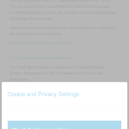
Service angeboten, wie z.B. Gabelstapler-Service incl. UVV-
Prüfung, anerkannte Kontrollstelle für Pflanzenschutzgeräte,
Erntezeit-Notdienst rund um die Uhr oder den heute notwendigen
Motorsägen-Führerschein.
Gebrauchtmaschinen werden über www.traktorpol.de angeboten,
den Marktplatz für Landtechnik.
© 2016 – heimatverein-suedlohn.de
©
2018 – heimatverein-suedlohn.de
Der Inhalt dieser Seiten unterliegt dem urheberrechtlichen
Schutz. Bitte beachten Sie die Hinweise im Vorwort des
Verfassers.
Cookie and Privacy Settings
LEBEN UND ARBEITEN IN SÜDLOHN