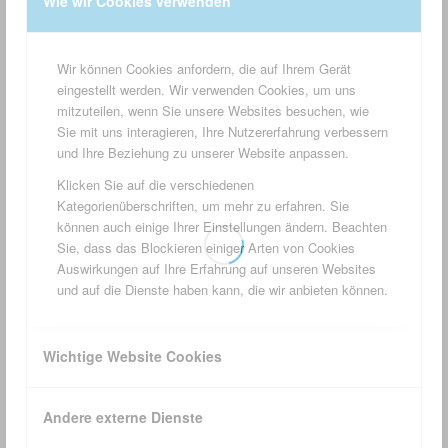
Wie wir Cookies verwenden
Leben und Arbeiten in Südlohn
Wir können Cookies anfordern, die auf Ihrem Gerät
eingestellt werden. Wir verwenden Cookies, um uns
mitzuteilen, wenn Sie unsere Websites besuchen, wie
Sie mit uns interagieren, Ihre Nutzererfahrung verbessern
BEITRÄGE DURCHSUCHEN
und Ihre Beziehung zu unserer Website anpassen.
Klicken Sie auf die verschiedenen
Kategorienüberschriften, um mehr zu erfahren. Sie
können auch einige Ihrer Einstellungen ändern. Beachten
Sie, dass das Blockieren einiger Arten von Cookies
ÜBERSICHT
Auswirkungen auf Ihre Erfahrung auf unseren Websites
und auf die Dienste haben kann, die wir anbieten können.
Agri V Raiffeisen eG
Anette´s Weindepot
Bauer GmbH
Baum Emming
Berthold Büsker Bestattungen
BEWITAL agri
Wichtige Website Cookies
BEWITAL petfood
BEWITAL Unternehmensgruppe
Andere externe Dienste
Bischop Schreib- und Spielwaren