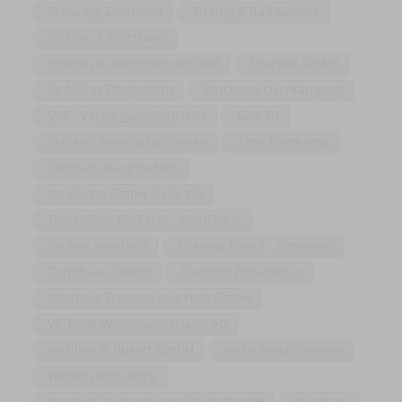
Schüring Zimmerei
Sicking 2-Rad Service
Sicking´s Wirtshaus
Sparkasse Westmünsterland
Sparwel GmbH
St. Niklas Pflegeheim
Strickerei Overkämping
SVS - Versorgungsbetriebe
Süd-Fit
Telöken Zweiradfahrzeuge
Tenk Bomkamp
Terbrack Baugeschäft
ter Hürne GmbH & Co. KG
Terschluse Bäckerei - Konditorei
Teuber Reinhold
Thesing Ewald - Zimmerei
Turmhaus GmbH
Tuxhorn Zollagentur
Vierhaus Treppen aus Holz GmbH
VR-Bank Westmünsterland eG
Wehling & Busert GmbH
Wehr Bedachungen
Wellensteyn-Store
Westhoff Vertriebsgesellschaft mbH
Westrans