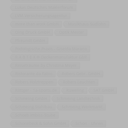
Lukas Deutsches Maklerforum
LVM-Versicherungsagentur
more than work GmbH
Musikhaus Südlohn
Oing Druck GmbH
Optik Mester
Pfreundt GmbH
Podologische Praxis - Giselda Marano
R A B T E X ® Deckenmanufaktur GbR
Reiseträume by Christina Meyer
Ristorante da Fabio
Robers Gebr. GmbH
Robers Holztreppen
Robers Leuchten
Röttger - 1a-sports.de
Rüweling
SAT GmbH
Schmeing GmbH
Schmeing Landtechnik
Schmeing Stahlbau
Schmeing Werkmarkt
Schoeb Imbiss-Stube
Schonebeck & Sohn GmbH
Schön - Uhren