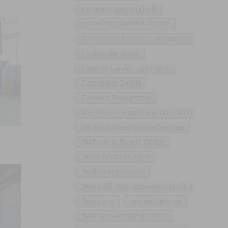
Terbrack Baugeschäft
ter Hürne GmbH & Co. KG
Terschluse Bäckerei - Konditorei
Teuber Reinhold
Thesing Ewald - Zimmerei
Turmhaus GmbH
Tuxhorn Zollagentur
Vierhaus Treppen aus Holz GmbH
VR-Bank Westmünsterland eG
Wehling & Busert GmbH
Wehr Bedachungen
Wellensteyn-Store
Westhoff Vertriebsgesellschaft mbH
Westrans
wettertuete.de
Wienken-Architekturbüro