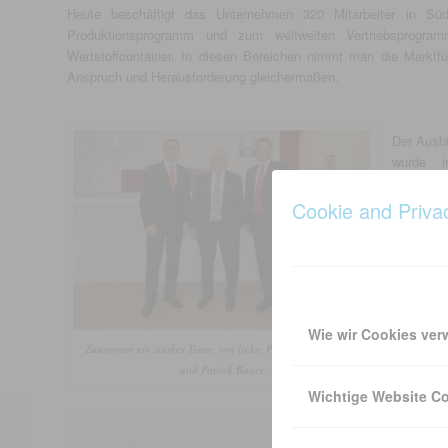
Heute beschäftigt das Unternehmen 320 Mitarbeiter in S
Produktionsprogramm und zum weltweiten Vertriebsprogramm
Wertstoffcontainer. In diesen Bereichen nimmt man die Marktfüh
Anspruch und Herausforderung gleichermaßen.
Der Ausb
wurde 
Bedeutu
Anzahl j
Cookie and Priva
im Laufe
zum Kon
Elekt
Industrie
Neben
Wie wir Cookies ve
Nachwuch
Zusammen ein starkes Team, von links: Pascal, Heinz-Dieter
Schulung
und Patrick Bauer
benachba
Wichtige Website C
saniert 
Präsenta
Baum Emming