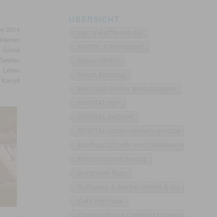
ÜBERSICHT
re 2014
Agri V Raiffeisen eG
kleinen
Anette´s Weindepot
r Grund
Zweiten
Bauer GmbH
s Leben
Baum Emming
r Kampf
Berthold Büsker Bestattungen
BEWITAL agri
BEWITAL petfood
BEWITAL Unternehmensgruppe
Bischop Schreib- und Spielwaren
Blütenträume Rexing
Burghotel Pass
Bußkamp & Becker GmbH & Co. KG
Café Porthook
Cinema Ahaus Coesfeld Dülmen