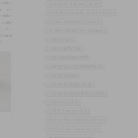
ennung,
Getränke Robers GmbH
us den
GKT Holztechnik - Günter Kippert
rodukte
Grenz-Apotheke Oeding
 später
g, das
GTM Gitterroste + Treppen
iteres
Haus Georg
t.
Haus Terhörne
Hayk & Keppelhoff
Hemsing Architekturbüro
Hemsing Bau
Hemsing Fleischerei
Hemsing Metallbau GmbH
Henricus Stift
Hill Bedachungen
Hollad Bekleidungs GmbH
Hotel & Gasthaus Nagel
Hotel Südlohner Hof