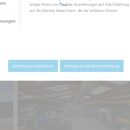
chulungen durchgeführt für Gefahrgutrecht, Abfallrecht, Arbeitssicherh
ste
einiger Arten von Cookies Auswirkungen auf Ihre Erfahrung
cherheit.
auf die Dienste haben kann, die wir anbieten können.
Namen Bauer verbunden ist die von Heinz Dieter Bauer im Jahre 2003 geg
mmungen
tzige DIETER BAUER STIFTUNG. Ziel ist das Vorantreiben der Krebs- 
lysaccharidose) – Forschung. Erkrankten und bedürftigen Persone
zung gewährt, ebenso den betroffenen Eltern und Angehörigen. Beweggründe 
g der Stiftung war die Erkrankung seines Sohnes Dieter, der an der Krankh
n ist. (www.dieterbauer-stiftung.de)
 heimatverein-suedlohn.de
Einstellungen akzeptieren
Verberge nur die Benachrichtigung