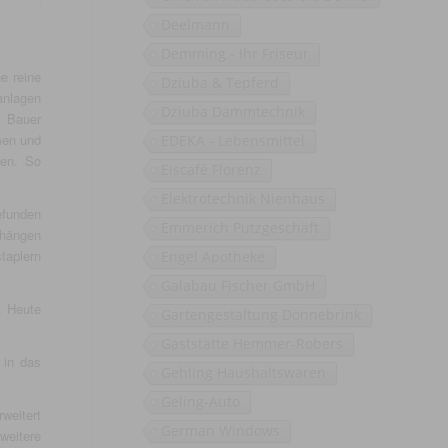
Deelmann
Demming - Ihr Friseur
e reine
Dziuba & Tepferd
anlagen
Dziuba Dämmtechnik
r Bauer
men und
EDEKA - Lebensmittel
ten. So
Eiscafé Florenz
Elektrotechnik Nienhaus
efunden
Emmerich Putzgeschäft
bhängen
taplern
Engel Apotheke
Galabau Fischer GmbH
. Heute
Gartengestaltung Dönnebrink
Gaststätte Hemmer-Robers
 in das
Gehling Haushaltswaren
Geling-Auto
weitert
German Windows
eitere