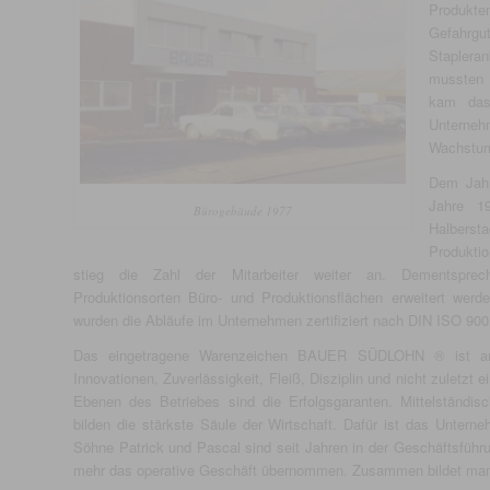
Produkte
Gefahrg
Staplera
mussten 
kam das 
Unterne
Wachstum 
Dem Jahr
Jahre 1
Bürogebäude 1977
Halbers
Produktio
stieg die Zahl der Mitarbeiter weiter an. Dementspr
Produktionsorten Büro- und Produktionsflächen erweitert werd
wurden die Abläufe im Unternehmen zertifiziert nach DIN ISO 900
Das eingetragene Warenzeichen BAUER SÜDLOHN ® ist am M
Innovationen, Zuverlässigkeit, Fleiß, Disziplin und nicht zuletzt 
Ebenen des Betriebes sind die Erfolgsgaranten. Mittelständisc
bilden die stärkste Säule der Wirtschaft. Dafür ist das Unterne
Söhne Patrick und Pascal sind seit Jahren in der Geschäftsführ
mehr das operative Geschäft übernommen. Zusammen bildet man e