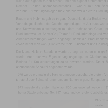
wollte auf eigenen Füßen stehen und sein eigener Unternehmer se
Kemper – einer Landmaschinenfabrik – war er mit den Bedür
vertraut. Entmistungsanlagen für Viehställe war die erste Produktg
Bauern und Kuhmist gab es in ganz Deutschland, der Bedarf war 
Vertriebsgesellschaft die Geschäftsgrundlage. Im Juli 1968 war 
und Schweinestalleinrichtungen mit dem technischen Gerät und
Produktentwickler, Schweißer, Texter für Produktkataloge und Ver
Arbeitsvorbereitungen waren angesagt, damit die Produktionsmi
etwas nennt man wohl „Pionierarbeit“ als Fundament und Grundlage
Die kleine Halle in Stadtlohn wurde zu eng, es wurde eine grö
wurde. Auch hier war Eigenleistung angesagt. Im Oktober 1970
Bedarfs für Stalleinrichtungen sollte erweitert werden. Dieter
anzubauende Schaufel angeboten wurde.
1975 wurde erstmalig die Hannovermesse besucht, die ersten Anf
ist die „Bauer-Schaufel“ unter diesem Namen in ganz Europa beka
1973 musste die ersten Halle auf 800 qm erweitert werden, 1975
Thema Stapleranbaugeräte. 1974 entstand der erste Kippbehälter, 
1977 wurd
werden m