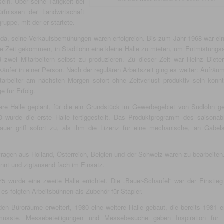
in. Über seine Tätigkeit bei
fnissen der Landwirtschaft
ruppe, mit der er startete.
da, seine Verkaufsbemühungen waren erfolgreich. Bis zum Jahr 1968 war ein
die Zeit gekommen, in Stadtlohn eine kleine Halle zu mieten, um Entmistungs
 zwei Mitarbeitern selbst zu produzieren. Zu dieser Zeit war Heinz Diete
käufer in einer Person. Nach der regulären Arbeitszeit ging es weiter: Aufräu
tarbeiter am nächsten Morgen sofort ohne Zeitverlust produktiv sein konn
 für Erfolg.
ßere Halle geplant, für die ein Grundstück im Gewerbegebiet von Südlohn g
 wurde die erste Halle fertiggestellt. Das Produktprogramm des saisona
 Bauer griff sofort zu, als ihm die Lizenz für eine mechanische, an Gabels
ragen aus Holland, Österreich, Belgien und der Schweiz waren zu bearbeiten
nnt und zigtausend fach im Einsatz.
 wurde eine zweite Halle errichtet. Die „Bauer-Schaufel“ war der Einstieg
es folgten Arbeitsbühnen als Zubehör für Stapler.
en Büroräume erweitert, 1980 eine weitere Halle gebaut, die bereits 1981 er
usste. Messebeteiligungen und Messebesuche gaben Inspiration für w