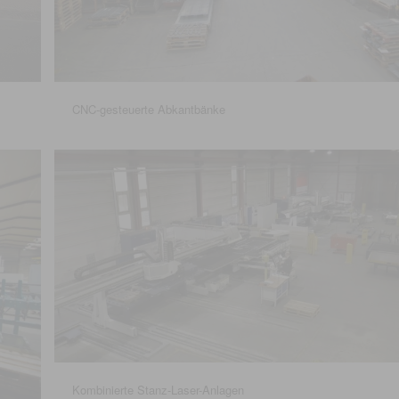
CNC-gesteuerte Abkantbänke
Kombinierte Stanz-Laser-Anlagen