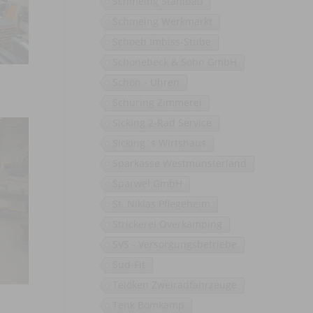
Schmeing Stahlbau
Schmeing Werkmarkt
Schoeb Imbiss-Stube
Schonebeck & Sohn GmbH
Schön - Uhren
Schüring Zimmerei
Sicking 2-Rad Service
Sicking´s Wirtshaus
Sparkasse Westmünsterland
Sparwel GmbH
St. Niklas Pflegeheim
Strickerei Overkämping
SVS - Versorgungsbetriebe
Süd-Fit
Telöken Zweiradfahrzeuge
Tenk Bomkamp