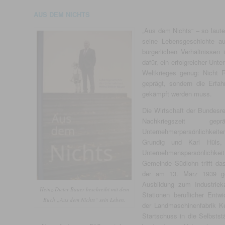
AUS DEM NICHTS
„Aus dem Nichts“ – so laute
seine Lebensgeschichte au
bürgerlichen Verhältnissen
dafür, ein erfolgreicher Unt
Weltkrieges genug: Nicht 
geprägt, sondern die Erf
gekämpft werden muss.
Die Wirtschaft der Bundesre
Nachkriegszeit g
Unternehmerpersönlichkeite
Grundig und Karl Hüls,
Unternehmenspersönlich
Gemeinde Südlohn trifft da
der am 13. März 1939 ge
Ausbildung zum Industrie
Heinz-Dieter Bauer beschreibt mit dem
Stationen beruflicher Entw
Buch „Aus dem Nichts“ sein Leben.
der Landmaschinenfabrik Ke
Startschuss in die Selbstst