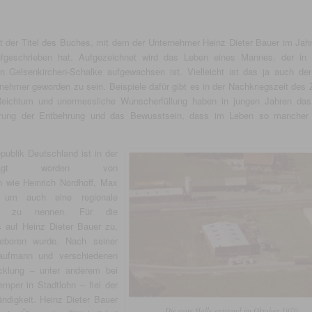
t der Titel des Buches, mit dem der Unternehmer Heinz Dieter Bauer im Jah
fgeschrieben hat. Aufgezeichnet wird das Leben eines Mannes, der in 
 in Gelsenkirchen-Schalke aufgewachsen ist. Vielleicht ist das ja auch de
ernehmer geworden zu sein. Beispiele dafür gibt es in der Nachkriegszeit des 
Reichtum und unermessliche Wunscherfüllung haben in jungen Jahren da
ahrung der Entbehrung und das Bewusstsein, dass im Leben so manche
publik Deutschland ist in der
eprägt worden von
n wie Heinrich Nordhoff, Max
 um auch eine regionale
keit zu nennen. Für die
s auf Heinz Dieter Bauer zu,
boren wurde. Nach seiner
kaufmann und verschiedenen
icklung – unter anderem bei
mper in Stadtlohn – fiel der
ändigkeit. Heinz Dieter Bauer
Die erste Halle entstand im Oktober 1970.