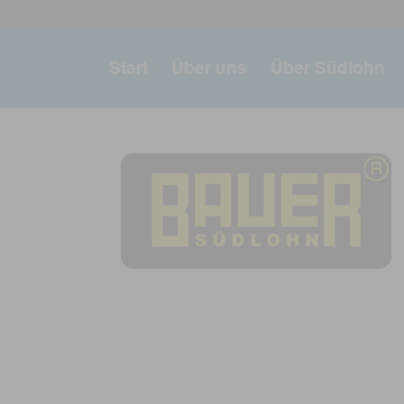
Start
Über uns
Über Südlohn