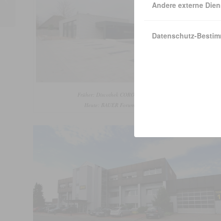
werden S
Andere externe Dien
Ladungssi
Mit dem 
Datenschutz-Besti
gemeinnü
(Mukopo
Unterstüt
Errichtun
verstorbe
Früher: Discothek CORONA
© 2016 –
Heute: BAUER Forum