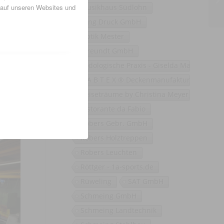
eit und
 auf unseren Websites und
Musikhaus Südlohn
Oing Druck GmbH
ründete
Optik Mester
und MPS
Pfreundt GmbH
n wird
für die
Podologische Praxis - Giselda Marano
eit MPS
R A B T E X ® Deckenmanufaktur GbR
Reiseträume by Christina Meyer
Ristorante da Fabio
Robers Gebr. GmbH
Robers Holztreppen
Robers Leuchten
Röttger - 1a-sports.de
Rüweling
SAT GmbH
Schmeing GmbH
Schmeing Landtechnik