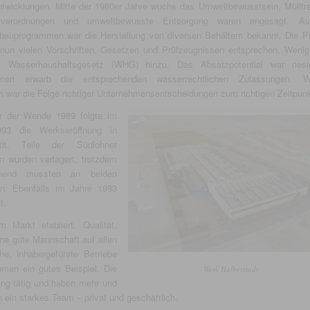
ntwicklungen. Mitte der 1980er Jahre wuchs das Umweltbewusstsein, Mülltr
utverordnungen und umweltbewusste Entsorgung waren angesagt. A
nbauprogrammen war die Herstellung von diversen Behältern bekannt. Die P
nun vielen Vorschriften, Gesetzen und Prüfzeugnissen entsprechen. Wenig
Wasserhaushaltsgesetz (WHG) hinzu. Das Absatzpotential war riesi
hmen erwarb die entsprechenden wasserrechtlichen Zulassungen. We
war die Folge richtiger Unternehmensentscheidungen zum richtigen Zeitpunk
 der Wende 1989 folgte im
993 die Werkseröffnung in
tadt. Teile der Südlohner
n wurden verlagert, trotzdem
echend mussten an beiden
en. Ebenfalls im Jahre 1993
1.
arkt etabliert. Qualität,
eine gute Mannschaft auf allen
he, inhabergeführte Betriebe
hmen ein gutes Beispiel. Die
Werk Halberstadt
ung tätig und haben mehr und
in starkes Team – privat und geschäftlich.